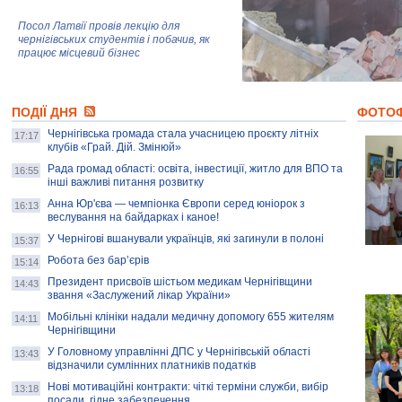
Посол Латвії провів лекцію для
чернігівських студентів і побачив, як
працює місцевий бізнес
Митці та жителі Чернігова створили
ПОДІЇ ДНЯ
колекцію про війну, емоції та тварин
ФОТО
Чернігівська громада стала учасницею проєкту літніх
17:17
клубів «Грай. Дій. Змінюй»
Рада громад області: освіта, інвестиції, житло для ВПО та
AB InBev Efes Україна підтримала
16:55
інші важливі питання розвитку
навчальний проєкт "Молодіжна бізнес-
школа", спрямований на розвиток
Анна Юр'єва — чемпіонка Європи серед юніорок з
16:13
підприємництва у Чернігівській області
веслування на байдарках і каное!
У Чернігові вшанували українців, які загинули в полоні
15:37
Золота тварина: видання Forbes
написало про чернігівця Патрона: хто і
Робота без бар’єрів
15:14
скільки на ньому заробляє? І куди
витрачають?
Президент присвоїв шістьом медикам Чернігівщини
14:43
звання «Заслужений лікар України»
Мобільні клініки надали медичну допомогу 655 жителям
14:11
Чернігівщини
У Головному управлінні ДПС у Чернігівській області
13:43
відзначили сумлінних платників податків
Нові мотиваційні контракти: чіткі терміни служби, вибір
13:18
посади, гідне забезпечення