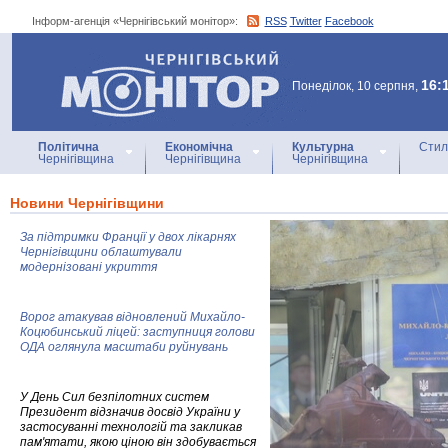
Інформ-агенція «Чернігівський монітор»:
RSS
Twitter
Facebook
Інформ-агенція
«Чернігівський монітор»
16:
Понеділок, 10 серпня,
Політична
Економічна
Культурна
Стил
Чернігівщина
Чернігівщина
Чернігівщина
Новини Чернігівщини
За підтримки Франції у двох лікарнях
Чернігівщини облаштували
модернізовані укриття
Ворог атакував відновлений Михайло-
Коцюбинський ліцей: заступниця голови
ОДА оглянула масштаби руйнувань
У День Сил безпілотних систем
Президент відзначив досвід України у
застосуванні технологій та закликав
пам'ятати, якою ціною він здобувається