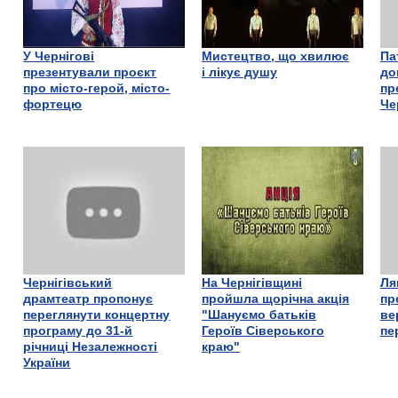
У Чернігові
Мистецтво, що хвилює
Па
презентували проєкт
і лікує душу
до
про місто-герой, місто-
пр
фортецю
Че
Чернігівський
На Чернігівщині
Ля
драмтеатр пропонує
пройшла щорічна акція
пр
переглянути концертну
"Шануємо батьків
ве
програму до 31-й
Героїв Сіверського
пе
річниці Незалежності
краю"
України