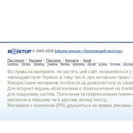
© 2005-2026
Інформ-агенція «Чернігівський монітор»
Про проект
|
Реклама
|
Партнери
|
Контакти
|
Архів
:
Серпень
*
Липень
*
Червень
*
Травень
*
Квітень
*
Березень
*
Лютий
*
Січень
*
Грудень
*
Листоп
Всі права на матеріали, які містить цей сайт, охороняються у 
законодавством України, в тому числі, про авторське право і 
Використання матерiалiв monitor.cn.ua дозволяється за умов
Для iнтернет-видань обов'язковим є гiперпосилання на monito
для пошукових систем. Посилання та гіперпосилання повинні
виключно в першому чи в другому абзаці тексту.
Матеріали з позначкою (PR) друкуються на правах реклами..