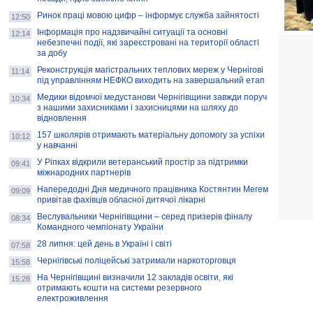
Ринок праці мовою цифр – інформує служба зайнятості
12:50
Інформація про надзвичайні ситуації та основні
12:14
небезпечні події, які зареєстровані на території області
за добу
Реконструкція магістральних теплових мереж у Чернігові
11:14
під управлінням НЕФКО виходить на завершальний етап
Медики відомчої медустанови Чернігівщини завжди поруч
10:34
з нашими захисниками і захисницями на шляху до
відновлення
157 школярів отримають матеріальну допомогу за успіхи
10:12
у навчанні
У Ріпках відкрили ветеранський простір за підтримки
09:41
міжнародних партнерів
Напередодні Дня медичного працівника Костянтин Мегем
09:09
привітав фахівців обласної дитячої лікарні
Веслувальники Чернігівщини – серед призерів фіналу
08:34
Командного чемпіонату України
28 липня: цей день в Україні і світі
07:58
Чернігівські поліцейські затримали наркоторговця
15:58
На Чернігівщині визначили 12 закладів освіти, які
15:28
отримають кошти на системи резервного
електроживлення