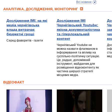
Всі новини
АНАЛІТИКА, ДОСЛІДЖЕННЯ, МОНІТОРИНГ
Дослідження ІМІ: на які
Дослідження ІМІ
До
медіа чернігівська
Чернігівський Youtube:
Че
влада витрачає
якісна документалістика
за
бюджетні гроші
та гіперлокальний
чи
контент
ко
Серед фаворитів - газети
Чернігівський Youtube не
Дос
можна назвати флагманом в
інф
інформування та впливу на
ста
суспільно-політичну ситуацію.
мед
Це, радше, допоміжний
інструмент, майданчик для
розміщення відеоконтенту як
частина ширшої стратегії
місцевих медіа.
ВІДЕОФАКТ