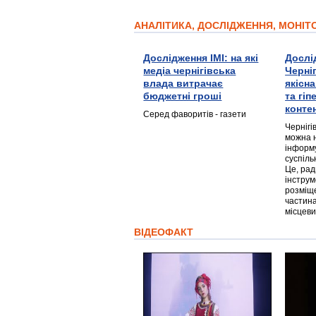
АНАЛІТИКА, ДОСЛІДЖЕННЯ, МОНІ
Дослідження ІМІ: на які
Дослі
медіа чернігівська
Черні
влада витрачає
якісн
бюджетні гроші
та гі
конте
Серед фаворитів - газети
Чернігі
можна 
інформ
суспіль
Це, ра
інструм
розміще
частина
місцеви
ВІДЕОФАКТ