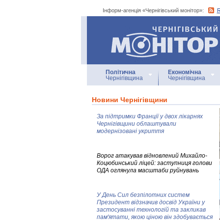
Інформ-агенція «Чернігівський монітор»:
Інформ-агенція
«Чернігівський монітор»
Політична
Економічна
Чернігівщина
Чернігівщина
Новини Чернігівщини
За підтримки Франції у двох лікарнях
Чернігівщини облаштували
модернізовані укриття
Ворог атакував відновлений Михайло-
Коцюбинський ліцей: заступниця голови
ОДА оглянула масштаби руйнувань
У День Сил безпілотних систем
Президент відзначив досвід України у
застосуванні технологій та закликав
пам'ятати, якою ціною він здобувається