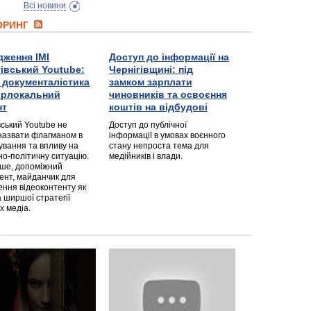
Всі новини
ТОРИНГ
дження ІМІ
Доступ до інформації на
гівський Youtube:
Чернігівщині: під
а документалістика
замком зарплати
перлокальний
чиновників та освоєння
нт
коштів на відбудові
вський Youtube не
Доступ до публічної
назвати флагманом в
інформації в умовах воєнного
ування та впливу на
стану непроста тема для
но-політичну ситуацію.
медійників і влади.
дше, допоміжний
ент, майданчик для
ння відеоконтенту як
 ширшої стратегії
х медіа.