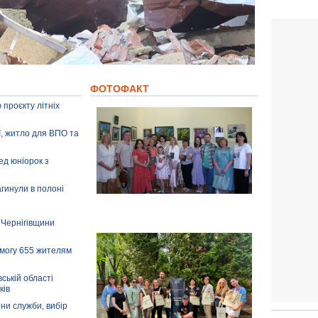
ФОТОФАКТ
 проєкту літніх
ії, житло для ВПО та
ед юніорок з
агинули в полоні
 Чернігівщини
омогу 655 жителям
ській області
ків
іни служби, вибір