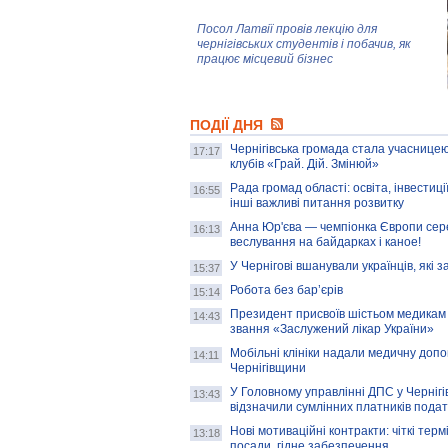
Посол Латвії провів лекцію для
чернігівських студентів і побачив, як
працює місцевий бізнес
Митці та жителі Чернігова створили
ПОДІЇ ДНЯ
колекцію про війну, емоції та тварин
Чернігівська громада стала учасницею
17:17
клубів «Грай. Дій. Змінюй»
Рада громад області: освіта, інвестиц
AB InBev Efes Україна підтримала
16:55
інші важливі питання розвитку
навчальний проєкт "Молодіжна бізнес-
школа", спрямований на розвиток
Анна Юр'єва — чемпіонка Європи сер
16:13
підприємництва у Чернігівській області
веслування на байдарках і каное!
У Чернігові вшанували українців, які з
15:37
Золота тварина: видання Forbes
написало про чернігівця Патрона: хто і
Робота без бар’єрів
15:14
скільки на ньому заробляє? І куди
витрачають?
Президент присвоїв шістьом медикам
14:43
звання «Заслужений лікар України»
Мобільні клініки надали медичну доп
14:11
Чернігівщини
У Головному управлінні ДПС у Чернігів
13:43
відзначили сумлінних платників подат
Нові мотиваційні контракти: чіткі терм
13:18
посади, гідне забезпечення