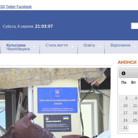
RSS
Twitter
Facebook
21:03:07
Субота, 8 серпня,
Культурна
Стиль життя
Освіта
Відпочинок
Чернігівщина
АНОНСИ 
Пн
Вт
3
4
10
11
17
18
24
25
31