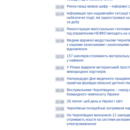
Ринок праці мовою цифр – інформує 
12:50
Інформація про надзвичайні ситуації 
12:14
небезпечні події, які зареєстровані на
за добу
Реконструкція магістральних теплових
11:14
під управлінням НЕФКО виходить на 
Медики відомчої медустанови Чернігі
10:34
з нашими захисниками і захисницями
відновлення
157 школярів отримають матеріальну 
10:12
у навчанні
У Ріпках відкрили ветеранський прост
09:41
міжнародних партнерів
Напередодні Дня медичного працівни
09:09
привітав фахівців обласної дитячої лі
Веслувальники Чернігівщини – серед 
08:34
Командного чемпіонату України
28 липня: цей день в Україні і світі
07:58
Чернігівські поліцейські затримали н
15:58
На Чернігівщині визначили 12 закладів 
15:28
отримають кошти на системи резервн
електроживлення