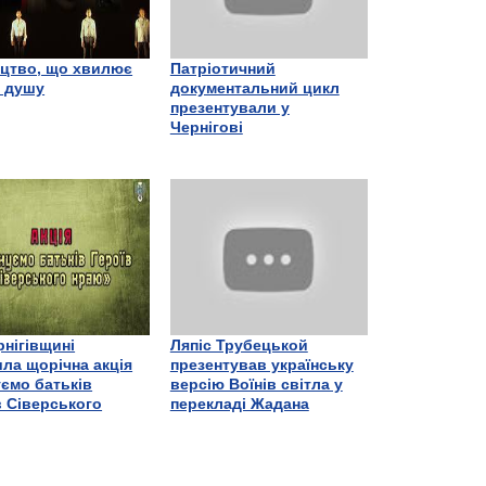
цтво, що хвилює
Патріотичний
є душу
документальний цикл
презентували у
Чернігові
рнігівщині
Ляпіс Трубецькой
ла щорічна акція
презентував українську
ємо батьків
версію Воїнів світла у
в Сіверського
перекладі Жадана