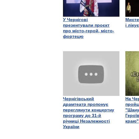
У Чернігові
Мисте
презентували проєкт
і ліку
про місто-герой, місто-
фортецю
Чернігівський
На Че
драмтеатр пропонує
пройш
переглянути концертну
"Шану
програму до 31-й
Герої
річниці Незалежності
краю"
України