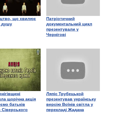
цтво, що хвилює
Патріотичний
є душу
документальний цикл
презентували у
Чернігові
рнігівщині
Ляпіс Трубецькой
ла щорічна акція
презентував українську
ємо батьків
версію Воїнів світла у
в Сіверського
перекладі Жадана