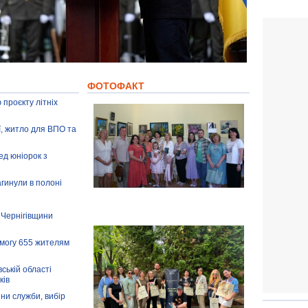
ФОТОФАКТ
 проєкту літніх
ії, житло для ВПО та
ед юніорок з
агинули в полоні
 Чернігівщини
омогу 655 жителям
ській області
ків
іни служби, вибір