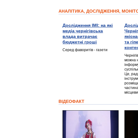
АНАЛІТИКА, ДОСЛІДЖЕННЯ, МОНІ
Дослідження ІМІ: на які
Дослі
медіа чернігівська
Черні
влада витрачає
якісн
бюджетні гроші
та гі
конте
Серед фаворитів - газети
Чернігі
можна 
інформ
суспіль
Це, ра
інструм
розміще
частина
місцеви
ВІДЕОФАКТ