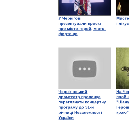
У Чернігові
Мисте
презентували проєкт
і ліку
про місто-герой, місто-
фортецю
Чернігівський
На Че
драмтеатр пропонує
пройш
переглянути концертну
"Шану
програму до 31-й
Герої
річниці Незалежності
краю"
України