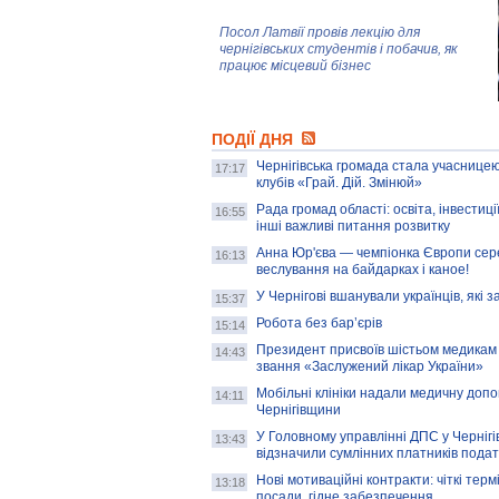
Посол Латвії провів лекцію для
чернігівських студентів і побачив, як
працює місцевий бізнес
Митці та жителі Чернігова створили
ПОДІЇ ДНЯ
колекцію про війну, емоції та тварин
Чернігівська громада стала учасницею
17:17
клубів «Грай. Дій. Змінюй»
Рада громад області: освіта, інвестиц
AB InBev Efes Україна підтримала
16:55
інші важливі питання розвитку
навчальний проєкт "Молодіжна бізнес-
школа", спрямований на розвиток
Анна Юр'єва — чемпіонка Європи сер
16:13
підприємництва у Чернігівській області
веслування на байдарках і каное!
У Чернігові вшанували українців, які з
15:37
Золота тварина: видання Forbes
написало про чернігівця Патрона: хто і
Робота без бар’єрів
15:14
скільки на ньому заробляє? І куди
витрачають?
Президент присвоїв шістьом медикам
14:43
звання «Заслужений лікар України»
Мобільні клініки надали медичну доп
14:11
Чернігівщини
У Головному управлінні ДПС у Чернігів
13:43
відзначили сумлінних платників подат
Нові мотиваційні контракти: чіткі терм
13:18
посади, гідне забезпечення