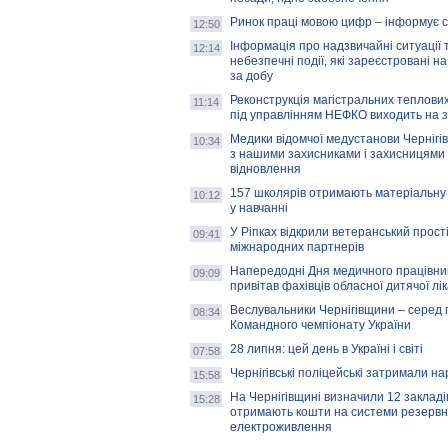
Ринок праці мовою цифр – інформує 
12:50
Інформація про надзвичайні ситуації 
12:14
небезпечні події, які зареєстровані на
за добу
Реконструкція магістральних теплових
11:14
під управлінням НЕФКО виходить на 
Медики відомчої медустанови Чернігі
10:34
з нашими захисниками і захисницями
відновлення
157 школярів отримають матеріальну 
10:12
у навчанні
У Ріпках відкрили ветеранський прост
09:41
міжнародних партнерів
Напередодні Дня медичного працівни
09:09
привітав фахівців обласної дитячої лі
Веслувальники Чернігівщини – серед 
08:34
Командного чемпіонату України
28 липня: цей день в Україні і світі
07:58
Чернігівські поліцейські затримали н
15:58
На Чернігівщині визначили 12 закладів 
15:28
отримають кошти на системи резервн
електроживлення