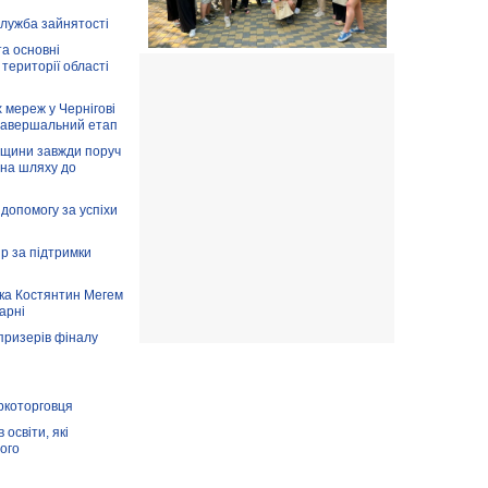
служба зайнятості
та основні
 території області
 мереж у Чернігові
завершальний етап
вщини завжди поруч
 на шляху до
допомогу за успіхи
ір за підтримки
ка Костянтин Мегем
карні
призерів фіналу
аркоторговця
освіти, які
ого