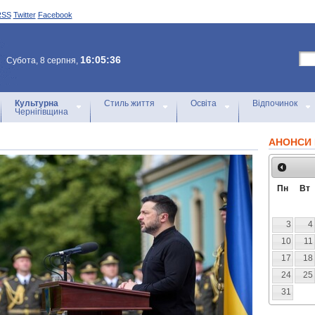
RSS
Twitter
Facebook
16:05:36
Субота, 8 серпня,
Культурна
Стиль життя
Освіта
Відпочинок
Чернігівщина
АНОНСИ 
Пн
Вт
3
4
10
11
17
18
24
25
31