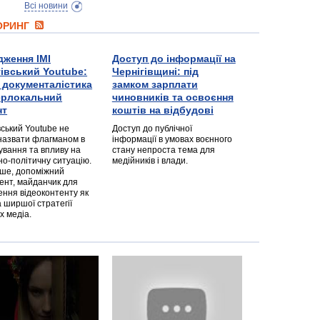
Всі новини
ТОРИНГ
дження ІМІ
Доступ до інформації на
гівський Youtube:
Чернігівщині: під
а документалістика
замком зарплати
перлокальний
чиновників та освоєння
нт
коштів на відбудові
вський Youtube не
Доступ до публічної
назвати флагманом в
інформації в умовах воєнного
ування та впливу на
стану непроста тема для
но-політичну ситуацію.
медійників і влади.
дше, допоміжний
ент, майданчик для
ння відеоконтенту як
 ширшої стратегії
х медіа.