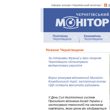
Інформ-агенція «Чернігівський монітор»:
Інформ-агенція
«Чернігівський монітор»
Політична
Економічна
Чернігівщина
Чернігівщина
Новини Чернігівщини
За підтримки Франції у двох лікарнях
Чернігівщини облаштували
модернізовані укриття
Ворог атакував відновлений Михайло-
Коцюбинський ліцей: заступниця голови
ОДА оглянула масштаби руйнувань
У День Сил безпілотних систем
Президент відзначив досвід України у
застосуванні технологій та закликав
пам'ятати, якою ціною він здобувається