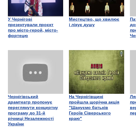
У Чернігові
Мистецтво, що хвилює
Па
презентували проєкт
і лікує душу
до
про місто-герой, місто-
пр
фортецю
Че
Чернігівський
На Чернігівщині
Ля
драмтеатр пропонує
пройшла щорічна акція
пр
переглянути концертну
"Шануємо батьків
ве
програму до 31-й
Героїв Сіверського
пе
річниці Незалежності
краю"
України