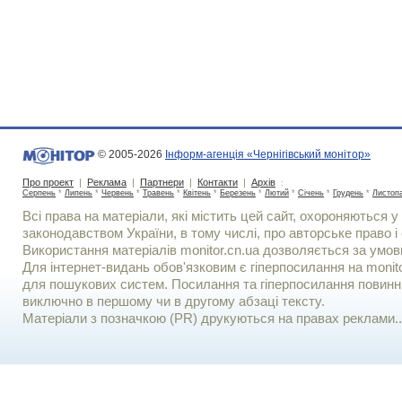
© 2005-2026
Інформ-агенція «Чернігівський монітор»
Про проект
|
Реклама
|
Партнери
|
Контакти
|
Архів
:
Серпень
*
Липень
*
Червень
*
Травень
*
Квітень
*
Березень
*
Лютий
*
Січень
*
Грудень
*
Листоп
Всі права на матеріали, які містить цей сайт, охороняються у 
законодавством України, в тому числі, про авторське право і 
Використання матерiалiв monitor.cn.ua дозволяється за умов
Для iнтернет-видань обов'язковим є гiперпосилання на monito
для пошукових систем. Посилання та гіперпосилання повинні
виключно в першому чи в другому абзаці тексту.
Матеріали з позначкою (PR) друкуються на правах реклами..