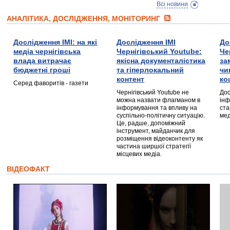
Всі новини
АНАЛІТИКА, ДОСЛІДЖЕННЯ, МОНІТОРИНГ
Дослідження ІМІ: на які
Дослідження ІМІ
До
медіа чернігівська
Чернігівський Youtube:
Че
влада витрачає
якісна документалістика
за
бюджетні гроші
та гіперлокальний
чи
контент
ко
Серед фаворитів - газети
Чернігівський Youtube не
Дос
можна назвати флагманом в
інф
інформування та впливу на
ста
суспільно-політичну ситуацію.
мед
Це, радше, допоміжний
інструмент, майданчик для
розміщення відеоконтенту як
частина ширшої стратегії
місцевих медіа.
ВІДЕОФАКТ