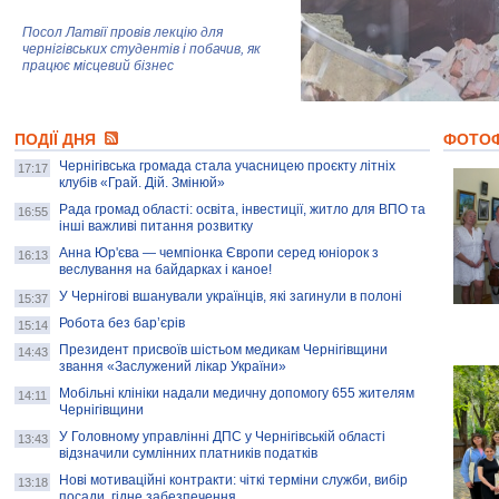
Посол Латвії провів лекцію для
чернігівських студентів і побачив, як
працює місцевий бізнес
Митці та жителі Чернігова створили
ПОДІЇ ДНЯ
колекцію про війну, емоції та тварин
ФОТО
Чернігівська громада стала учасницею проєкту літніх
17:17
клубів «Грай. Дій. Змінюй»
Рада громад області: освіта, інвестиції, житло для ВПО та
AB InBev Efes Україна підтримала
16:55
інші важливі питання розвитку
навчальний проєкт "Молодіжна бізнес-
школа", спрямований на розвиток
Анна Юр'єва — чемпіонка Європи серед юніорок з
16:13
підприємництва у Чернігівській області
веслування на байдарках і каное!
У Чернігові вшанували українців, які загинули в полоні
15:37
Золота тварина: видання Forbes
написало про чернігівця Патрона: хто і
Робота без бар’єрів
15:14
скільки на ньому заробляє? І куди
витрачають?
Президент присвоїв шістьом медикам Чернігівщини
14:43
звання «Заслужений лікар України»
Мобільні клініки надали медичну допомогу 655 жителям
14:11
Чернігівщини
У Головному управлінні ДПС у Чернігівській області
13:43
відзначили сумлінних платників податків
Нові мотиваційні контракти: чіткі терміни служби, вибір
13:18
посади, гідне забезпечення