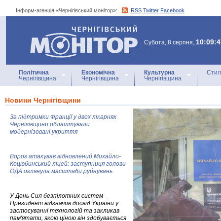
Інформ-агенція «Чернігівський монітор»:
RSS
Twitter
Facebook
Інформ-агенція
«Чернігівський монітор»
10:09:4
Субота, 8 серпня,
Політична
Економічна
Культурна
Стил
Чернігівщина
Чернігівщина
Чернігівщина
Новини Чернігівщини
За підтримки Франції у двох лікарнях
Чернігівщини облаштували
модернізовані укриття
Ворог атакував відновлений Михайло-
Коцюбинський ліцей: заступниця голови
ОДА оглянула масштаби руйнувань
У День Сил безпілотних систем
Президент відзначив досвід України у
застосуванні технологій та закликав
пам'ятати, якою ціною він здобувається