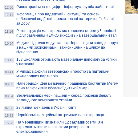
Ринок праці мовою цифр – інформує служба зайнятості
12:50
Інформація про надзвичайні ситуації та основні
12:14
небезпечні події, які зареєстровані на території області
за добу
Реконструкція магістральних теплових мереж у Чернігові
11:14
під управлінням НЕФКО виходить на завершальний етап
Медики відомчої медустанови Чернігівщини завжди поруч
10:34
з нашими захисниками і захисницями на шляху до
відновлення
157 школярів отримають матеріальну допомогу за успіхи
10:12
у навчанні
У Ріпках відкрили ветеранський простір за підтримки
09:41
міжнародних партнерів
Напередодні Дня медичного працівника Костянтин Мегем
09:09
привітав фахівців обласної дитячої лікарні
Веслувальники Чернігівщини – серед призерів фіналу
08:34
Командного чемпіонату України
28 липня: цей день в Україні і світі
07:58
Чернігівські поліцейські затримали наркоторговця
15:58
На Чернігівщині визначили 12 закладів освіти, які
15:28
отримають кошти на системи резервного
електроживлення