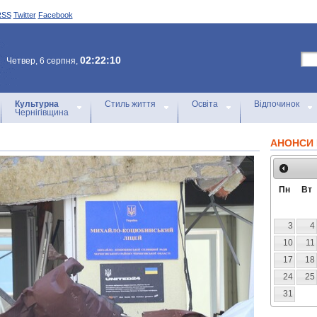
RSS
Twitter
Facebook
02:22:10
Четвер, 6 серпня,
Культурна
Стиль життя
Освіта
Відпочинок
Чернігівщина
АНОНСИ 
Пн
Вт
3
4
10
11
17
18
24
25
31