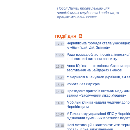
Посол Латвії провів лекцію для
чернігівських студентів і побачив, як
працює місцевий бізнес
Митці та жителі Чернігова створили
ПОДІЇ ДНЯ
колекцію про війну, емоції та тварин
Чернігівська громада стала учасницею
17:17
клубів «Грай. Дій. Змінюй»
Рада громад області: освіта, інвестиц
AB InBev Efes Україна підтримала
16:55
інші важливі питання розвитку
навчальний проєкт "Молодіжна бізнес-
школа", спрямований на розвиток
Анна Юр'єва — чемпіонка Європи сер
16:13
підприємництва у Чернігівській області
веслування на байдарках і каное!
У Чернігові вшанували українців, які з
15:37
Золота тварина: видання Forbes
написало про чернігівця Патрона: хто і
Робота без бар’єрів
15:14
скільки на ньому заробляє? І куди
витрачають?
Президент присвоїв шістьом медикам
14:43
звання «Заслужений лікар України»
Мобільні клініки надали медичну доп
14:11
Чернігівщини
У Головному управлінні ДПС у Чернігів
13:43
відзначили сумлінних платників подат
Нові мотиваційні контракти: чіткі терм
13:18
посади, гідне забезпечення