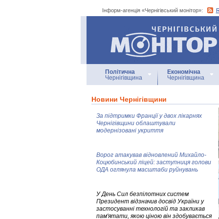
Інформ-агенція «Чернігівський монітор»:
Інформ-агенція
«Чернігівський монітор»
Політична
Економічна
Чернігівщина
Чернігівщина
Новини Чернігівщини
За підтримки Франції у двох лікарнях
Чернігівщини облаштували
модернізовані укриття
Ворог атакував відновлений Михайло-
Коцюбинський ліцей: заступниця голови
ОДА оглянула масштаби руйнувань
У День Сил безпілотних систем
Президент відзначив досвід України у
застосуванні технологій та закликав
пам'ятати, якою ціною він здобувається