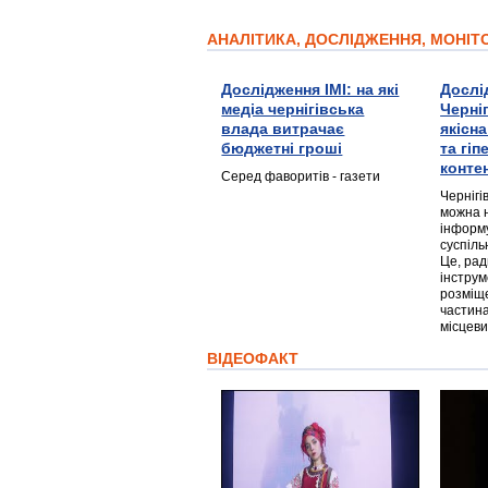
АНАЛІТИКА, ДОСЛІДЖЕННЯ, МОНІ
Дослідження ІМІ: на які
Дослі
медіа чернігівська
Черні
влада витрачає
якісн
бюджетні гроші
та гі
конте
Серед фаворитів - газети
Чернігі
можна 
інформ
суспіль
Це, ра
інструм
розміще
частина
місцеви
ВІДЕОФАКТ