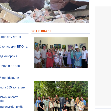
ФОТОФАКТ
 проєкту літніх
ії, житло для ВПО та
ед юніорок з
агинули в полоні
 Чернігівщини
омогу 655 жителям
ській області
ків
іни служби, вибір