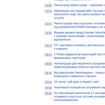
Ринок праці мовою цифр – інформує 
12:50
Інформація про надзвичайні ситуації 
12:14
небезпечні події, які зареєстровані на
за добу
Реконструкція магістральних теплових
11:14
під управлінням НЕФКО виходить на 
Медики відомчої медустанови Чернігі
10:34
з нашими захисниками і захисницями
відновлення
157 школярів отримають матеріальну 
10:12
у навчанні
У Ріпках відкрили ветеранський прост
09:41
міжнародних партнерів
Напередодні Дня медичного працівни
09:09
привітав фахівців обласної дитячої лі
Веслувальники Чернігівщини – серед 
08:34
Командного чемпіонату України
28 липня: цей день в Україні і світі
07:58
Чернігівські поліцейські затримали н
15:58
На Чернігівщині визначили 12 закладів 
15:28
отримають кошти на системи резервн
електроживлення