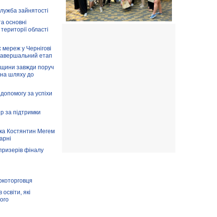
служба зайнятості
та основні
 території області
 мереж у Чернігові
завершальний етап
вщини завжди поруч
 на шляху до
допомогу за успіхи
ір за підтримки
ка Костянтин Мегем
карні
призерів фіналу
аркоторговця
освіти, які
ого