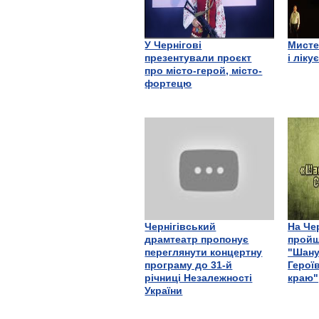
У Чернігові
Мисте
презентували проєкт
і ліку
про місто-герой, місто-
фортецю
Чернігівський
На Че
драмтеатр пропонує
пройш
переглянути концертну
"Шану
програму до 31-й
Герої
річниці Незалежності
краю"
України