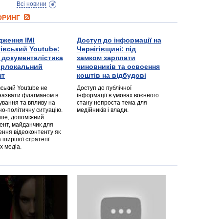
Всі новини
ТОРИНГ
дження ІМІ
Доступ до інформації на
гівський Youtube:
Чернігівщині: під
а документалістика
замком зарплати
перлокальний
чиновників та освоєння
нт
коштів на відбудові
вський Youtube не
Доступ до публічної
назвати флагманом в
інформації в умовах воєнного
ування та впливу на
стану непроста тема для
но-політичну ситуацію.
медійників і влади.
дше, допоміжний
ент, майданчик для
ння відеоконтенту як
 ширшої стратегії
х медіа.