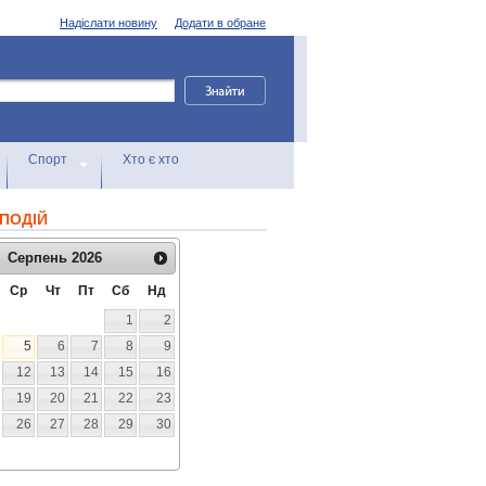
Надіслати новину
Додати в обране
Спорт
Хто є хто
ПОДІЙ
Серпень
2026
Ср
Чт
Пт
Сб
Нд
1
2
5
6
7
8
9
12
13
14
15
16
19
20
21
22
23
26
27
28
29
30