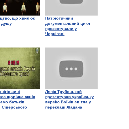
цтво, що хвилює
Патріотичний
є душу
документальний цикл
презентували у
Чернігові
рнігівщині
Ляпіс Трубецькой
ла щорічна акція
презентував українську
ємо батьків
версію Воїнів світла у
в Сіверського
перекладі Жадана