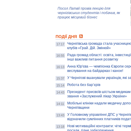
Посол Латвії провів лекцію для
чернігівських студентів і побачив, як
працює місцевий бізнес
Митці та жителі Чернігова створили
ПОДІЇ ДНЯ
колекцію про війну, емоції та тварин
Чернігівська громада стала учасницею
17:17
клубів «Грай. Дій. Змінюй»
Рада громад області: освіта, інвестиц
AB InBev Efes Україна підтримала
16:55
інші важливі питання розвитку
навчальний проєкт "Молодіжна бізнес-
школа", спрямований на розвиток
Анна Юр'єва — чемпіонка Європи сер
16:13
підприємництва у Чернігівській області
веслування на байдарках і каное!
У Чернігові вшанували українців, які з
15:37
Золота тварина: видання Forbes
написало про чернігівця Патрона: хто і
Робота без бар’єрів
15:14
скільки на ньому заробляє? І куди
витрачають?
Президент присвоїв шістьом медикам
14:43
звання «Заслужений лікар України»
Мобільні клініки надали медичну доп
14:11
Чернігівщини
У Головному управлінні ДПС у Чернігів
13:43
відзначили сумлінних платників подат
Нові мотиваційні контракти: чіткі терм
13:18
посади, гідне забезпечення