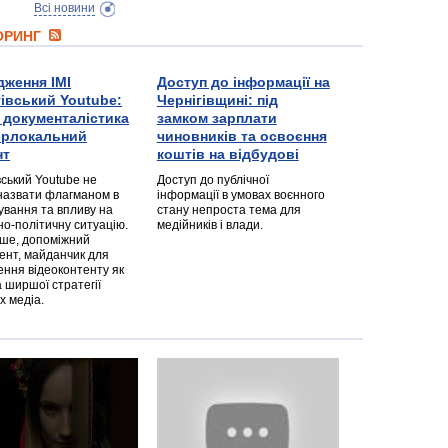
Всі новини
ТОРИНГ
дження ІМІ
Доступ до інформації на
гівський Youtube:
Чернігівщині: під
а документалістика
замком зарплати
перлокальний
чиновників та освоєння
нт
коштів на відбудові
вський Youtube не
Доступ до публічної
назвати флагманом в
інформації в умовах воєнного
ування та впливу на
стану непроста тема для
но-політичну ситуацію.
медійників і влади.
дше, допоміжний
ент, майданчик для
ння відеоконтенту як
 ширшої стратегії
х медіа.