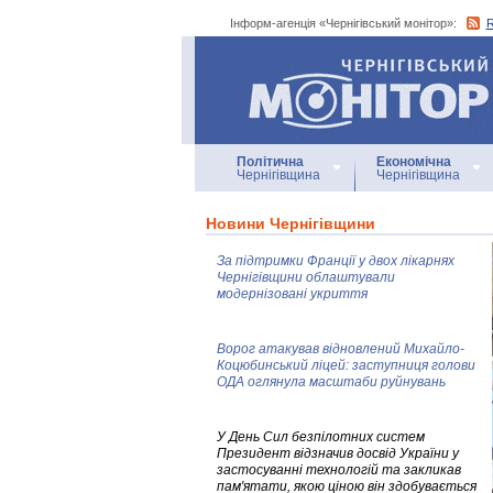
Інформ-агенція «Чернігівський монітор»:
Інформ-агенція
«Чернігівський монітор»
Політична
Економічна
Чернігівщина
Чернігівщина
Новини Чернігівщини
За підтримки Франції у двох лікарнях
Чернігівщини облаштували
модернізовані укриття
Ворог атакував відновлений Михайло-
Коцюбинський ліцей: заступниця голови
ОДА оглянула масштаби руйнувань
У День Сил безпілотних систем
Президент відзначив досвід України у
застосуванні технологій та закликав
пам'ятати, якою ціною він здобувається