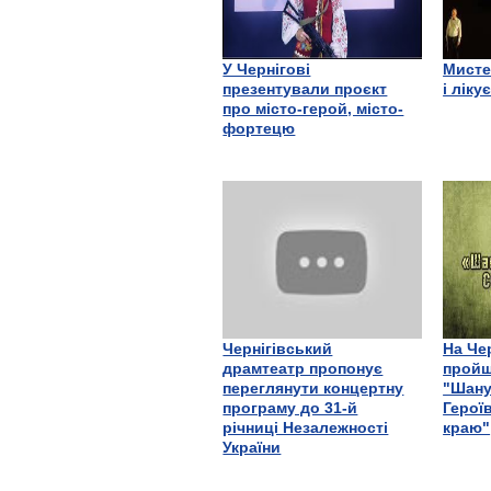
У Чернігові
Мисте
презентували проєкт
і ліку
про місто-герой, місто-
фортецю
Чернігівський
На Че
драмтеатр пропонує
пройш
переглянути концертну
"Шану
програму до 31-й
Герої
річниці Незалежності
краю"
України