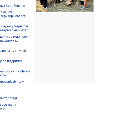
служба зайнятості
та основні
 території області
 мереж у Чернігові
завершальний етап
вщини завжди поруч
 на шляху до
допомогу за успіхи
ір за підтримки
ка Костянтин Мегем
карні
призерів фіналу
аркоторговця
освіти, які
ого