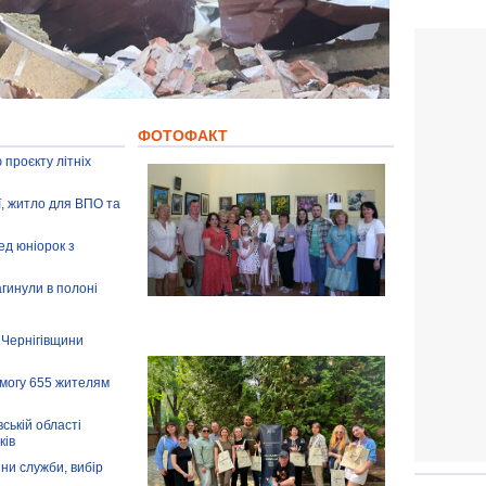
ФОТОФАКТ
 проєкту літніх
ії, житло для ВПО та
ед юніорок з
агинули в полоні
 Чернігівщини
омогу 655 жителям
ській області
ків
іни служби, вибір