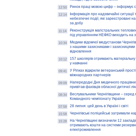
Ринок праці мовою цифр – інформує 
12:50
Інформація про надзвичайні ситуації 
12:14
небезпечні події, які зареєстровані на
за добу
Реконструкція магістральних теплових
11:14
під управлінням НЕФКО виходить на 
Медики відомчої медустанови Чернігі
10:34
з нашими захисниками і захисницями
відновлення
157 школярів отримають матеріальну 
10:12
у навчанні
У Ріпках відкрили ветеранський прост
09:41
міжнародних партнерів
Напередодні Дня медичного працівни
09:09
привітав фахівців обласної дитячої лі
Веслувальники Чернігівщини – серед 
08:34
Командного чемпіонату України
28 липня: цей день в Україні і світі
07:58
Чернігівські поліцейські затримали н
15:58
На Чернігівщині визначили 12 закладів 
15:28
отримають кошти на системи резервн
електроживлення