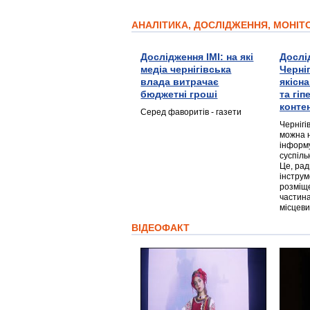
АНАЛІТИКА, ДОСЛІДЖЕННЯ, МОНІ
Дослідження ІМІ: на які
Дослі
медіа чернігівська
Черні
влада витрачає
якісн
бюджетні гроші
та гі
конте
Серед фаворитів - газети
Чернігі
можна 
інформ
суспіль
Це, ра
інструм
розміще
частина
місцеви
ВІДЕОФАКТ