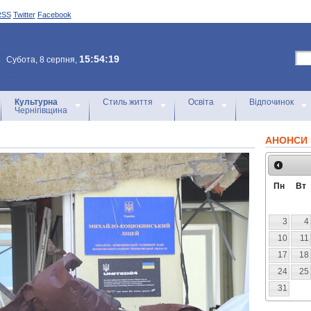
RSS
Twitter
Facebook
15:54:19
Субота, 8 серпня,
Культурна
Стиль життя
Освіта
Відпочинок
Чернігівщина
АНОНСИ 
Пн
Вт
3
4
10
11
17
18
24
25
31