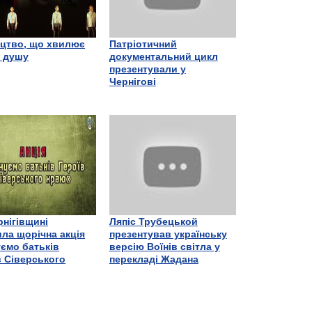
цтво, що хвилює
Патріотичний
є душу
документальний цикл
презентували у
Чернігові
рнігівщині
Ляпіс Трубецькой
ла щорічна акція
презентував українську
ємо батьків
версію Воїнів світла у
в Сіверського
перекладі Жадана