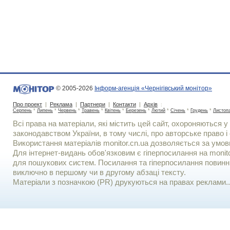
© 2005-2026
Інформ-агенція «Чернігівський монітор»
Про проект
|
Реклама
|
Партнери
|
Контакти
|
Архів
:
Серпень
*
Липень
*
Червень
*
Травень
*
Квітень
*
Березень
*
Лютий
*
Січень
*
Грудень
*
Листоп
Всі права на матеріали, які містить цей сайт, охороняються у 
законодавством України, в тому числі, про авторське право і 
Використання матерiалiв monitor.cn.ua дозволяється за умов
Для iнтернет-видань обов'язковим є гiперпосилання на monito
для пошукових систем. Посилання та гіперпосилання повинні
виключно в першому чи в другому абзаці тексту.
Матеріали з позначкою (PR) друкуються на правах реклами..