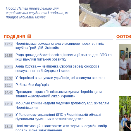
Посол Латвії провів лекцію для
чернігівських студентів і побачив, як
працює місцевий бізнес
Митці та жителі Чернігова створили
ПОДІЇ ДНЯ
колекцію про війну, емоції та тварин
ФОТО
Чернігівська громада стала учасницею проєкту літніх
17:17
клубів «Грай. Дій. Змінюй»
Рада громад області: освіта, інвестиції, житло для ВПО та
AB InBev Efes Україна підтримала
16:55
інші важливі питання розвитку
навчальний проєкт "Молодіжна бізнес-
школа", спрямований на розвиток
Анна Юр'єва — чемпіонка Європи серед юніорок з
16:13
підприємництва у Чернігівській області
веслування на байдарках і каное!
У Чернігові вшанували українців, які загинули в полоні
15:37
Золота тварина: видання Forbes
написало про чернігівця Патрона: хто і
Робота без бар’єрів
15:14
скільки на ньому заробляє? І куди
витрачають?
Президент присвоїв шістьом медикам Чернігівщини
14:43
звання «Заслужений лікар України»
Мобільні клініки надали медичну допомогу 655 жителям
14:11
Чернігівщини
У Головному управлінні ДПС у Чернігівській області
13:43
відзначили сумлінних платників податків
Нові мотиваційні контракти: чіткі терміни служби, вибір
13:18
посади, гідне забезпечення