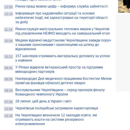
Ринок праці мовою цифр – інформує служба зайнятості
12:50
Інформація про надзвичайні ситуації та основні
12:14
небезпечні події, які зареєстровані на території області
за добу
Реконструкція магістральних теплових мереж у Чернігові
11:14
під управлінням НЕФКО виходить на завершальний етап
Медики відомчої медустанови Чернігівщини завжди поруч
10:34
з нашими захисниками і захисницями на шляху до
відновлення
157 школярів отримають матеріальну допомогу за успіхи
10:12
у навчанні
У Ріпках відкрили ветеранський простір за підтримки
09:41
міжнародних партнерів
Напередодні Дня медичного працівника Костянтин Мегем
09:09
привітав фахівців обласної дитячої лікарні
Веслувальники Чернігівщини – серед призерів фіналу
08:34
Командного чемпіонату України
28 липня: цей день в Україні і світі
07:58
Чернігівські поліцейські затримали наркоторговця
15:58
На Чернігівщині визначили 12 закладів освіти, які
15:28
отримають кошти на системи резервного
електроживлення