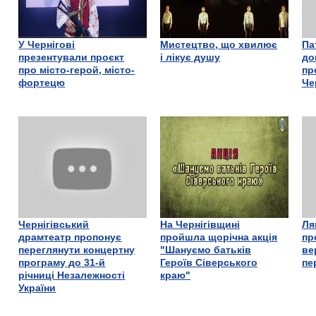
У Чернігові
Мистецтво, що хвилює
Па
презентували проєкт
і лікує душу
до
про місто-герой, місто-
пр
фортецю
Че
Чернігівський
На Чернігівщині
Ля
драмтеатр пропонує
пройшла щорічна акція
пр
переглянути концертну
"Шануємо батьків
ве
програму до 31-й
Героїв Сіверського
пе
річниці Незалежності
краю"
України