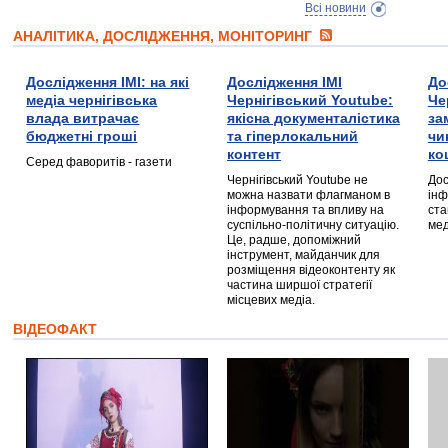
Всі новини
АНАЛІТИКА, ДОСЛІДЖЕННЯ, МОНІТОРИНГ
Дослідження ІМІ: на які
Дослідження ІМІ
До
медіа чернігівська
Чернігівський Youtube:
Че
влада витрачає
якісна документалістика
за
бюджетні гроші
та гіперлокальний
чи
контент
ко
Серед фаворитів - газети
Чернігівський Youtube не
Дос
можна назвати флагманом в
інф
інформування та впливу на
ста
суспільно-політичну ситуацію.
мед
Це, радше, допоміжний
інструмент, майданчик для
розміщення відеоконтенту як
частина ширшої стратегії
місцевих медіа.
ВІДЕОФАКТ