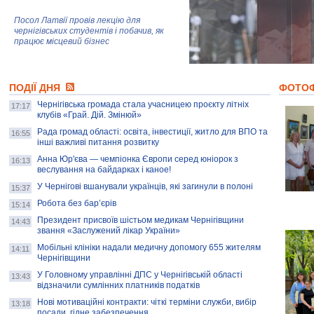
Посол Латвії провів лекцію для
чернігівських студентів і побачив, як
працює місцевий бізнес
Митці та жителі Чернігова створили
ПОДІЇ ДНЯ
колекцію про війну, емоції та тварин
ФОТО
Чернігівська громада стала учасницею проєкту літніх
17:17
клубів «Грай. Дій. Змінюй»
Рада громад області: освіта, інвестиції, житло для ВПО та
AB InBev Efes Україна підтримала
16:55
інші важливі питання розвитку
навчальний проєкт "Молодіжна бізнес-
школа", спрямований на розвиток
Анна Юр'єва — чемпіонка Європи серед юніорок з
16:13
підприємництва у Чернігівській області
веслування на байдарках і каное!
У Чернігові вшанували українців, які загинули в полоні
15:37
Золота тварина: видання Forbes
написало про чернігівця Патрона: хто і
Робота без бар’єрів
15:14
скільки на ньому заробляє? І куди
витрачають?
Президент присвоїв шістьом медикам Чернігівщини
14:43
звання «Заслужений лікар України»
Мобільні клініки надали медичну допомогу 655 жителям
14:11
Чернігівщини
У Головному управлінні ДПС у Чернігівській області
13:43
відзначили сумлінних платників податків
Нові мотиваційні контракти: чіткі терміни служби, вибір
13:18
посади, гідне забезпечення