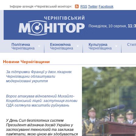
Інформ-агенція «Чернігівський монітор»:
RSS
Twitter
Facebook
Інформ-агенція
«Чернігівський монітор»
11:
Понеділок, 10 серпня,
Політична
Економічна
Культурна
Стил
Чернігівщина
Чернігівщина
Чернігівщина
Новини Чернігівщини
За підтримки Франції у двох лікарнях
Чернігівщини облаштували
модернізовані укриття
Ворог атакував відновлений Михайло-
Коцюбинський ліцей: заступниця голови
ОДА оглянула масштаби руйнувань
У День Сил безпілотних систем
Президент відзначив досвід України у
застосуванні технологій та закликав
пам'ятати, якою ціною він здобувається