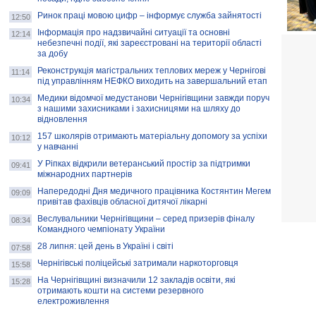
Ринок праці мовою цифр – інформує служба зайнятості
12:50
Інформація про надзвичайні ситуації та основні
12:14
небезпечні події, які зареєстровані на території області
за добу
Реконструкція магістральних теплових мереж у Чернігові
11:14
під управлінням НЕФКО виходить на завершальний етап
Медики відомчої медустанови Чернігівщини завжди поруч
10:34
з нашими захисниками і захисницями на шляху до
відновлення
157 школярів отримають матеріальну допомогу за успіхи
10:12
у навчанні
У Ріпках відкрили ветеранський простір за підтримки
09:41
міжнародних партнерів
Напередодні Дня медичного працівника Костянтин Мегем
09:09
привітав фахівців обласної дитячої лікарні
Веслувальники Чернігівщини – серед призерів фіналу
08:34
Командного чемпіонату України
28 липня: цей день в Україні і світі
07:58
Чернігівські поліцейські затримали наркоторговця
15:58
На Чернігівщині визначили 12 закладів освіти, які
15:28
отримають кошти на системи резервного
електроживлення