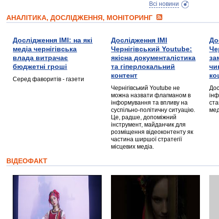
Всі новини
АНАЛІТИКА, ДОСЛІДЖЕННЯ, МОНІТОРИНГ
Дослідження ІМІ: на які
Дослідження ІМІ
До
медіа чернігівська
Чернігівський Youtube:
Че
влада витрачає
якісна документалістика
за
бюджетні гроші
та гіперлокальний
чи
контент
ко
Серед фаворитів - газети
Чернігівський Youtube не
Дос
можна назвати флагманом в
інф
інформування та впливу на
ста
суспільно-політичну ситуацію.
мед
Це, радше, допоміжний
інструмент, майданчик для
розміщення відеоконтенту як
частина ширшої стратегії
місцевих медіа.
ВІДЕОФАКТ