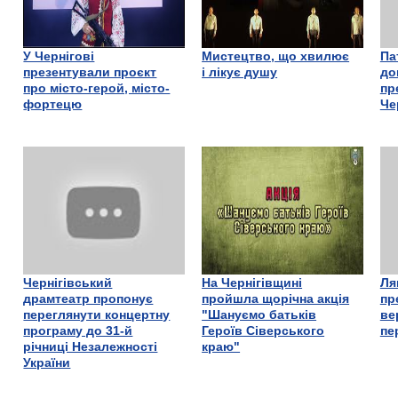
У Чернігові
Мистецтво, що хвилює
Па
презентували проєкт
і лікує душу
до
про місто-герой, місто-
пр
фортецю
Че
Чернігівський
На Чернігівщині
Ля
драмтеатр пропонує
пройшла щорічна акція
пр
переглянути концертну
"Шануємо батьків
ве
програму до 31-й
Героїв Сіверського
пе
річниці Незалежності
краю"
України