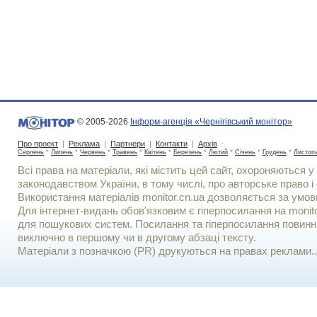
© 2005-2026
Інформ-агенція «Чернігівський монітор»
Про проект
|
Реклама
|
Партнери
|
Контакти
|
Архів
:
Серпень
*
Липень
*
Червень
*
Травень
*
Квітень
*
Березень
*
Лютий
*
Січень
*
Грудень
*
Листоп
Всі права на матеріали, які містить цей сайт, охороняються у 
законодавством України, в тому числі, про авторське право і 
Використання матерiалiв monitor.cn.ua дозволяється за умов
Для iнтернет-видань обов'язковим є гiперпосилання на monito
для пошукових систем. Посилання та гіперпосилання повинні
виключно в першому чи в другому абзаці тексту.
Матеріали з позначкою (PR) друкуються на правах реклами..