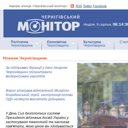
Інформ-агенція «Чернігівський монітор»:
RSS
Twitter
Facebook
Інформ-агенція
«Чернігівський монітор»
06:14:3
Неділя, 9 серпня,
Політична
Економічна
Культурна
Стил
Чернігівщина
Чернігівщина
Чернігівщина
Новини Чернігівщини
За підтримки Франції у двох лікарнях
Чернігівщини облаштували
модернізовані укриття
Ворог атакував відновлений Михайло-
Коцюбинський ліцей: заступниця голови
ОДА оглянула масштаби руйнувань
У День Сил безпілотних систем
Президент відзначив досвід України у
застосуванні технологій та закликав
пам'ятати, якою ціною він здобувається