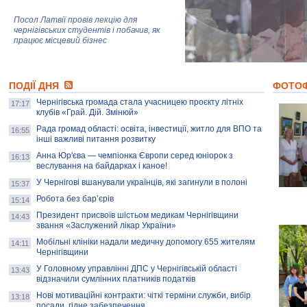
Посол Латвії провів лекцію для
чернігівських студентів і побачив, як
працює місцевий бізнес
Митці та жителі Чернігова створили
ПОДІЇ ДНЯ
колекцію про війну, емоції та тварин
ФОТО
Чернігівська громада стала учасницею проєкту літніх
17:17
клубів «Грай. Дій. Змінюй»
Рада громад області: освіта, інвестиції, житло для ВПО та
AB InBev Efes Україна підтримала
16:55
інші важливі питання розвитку
навчальний проєкт "Молодіжна бізнес-
школа", спрямований на розвиток
Анна Юр'єва — чемпіонка Європи серед юніорок з
16:13
підприємництва у Чернігівській області
веслування на байдарках і каное!
У Чернігові вшанували українців, які загинули в полоні
15:37
Золота тварина: видання Forbes
написало про чернігівця Патрона: хто і
Робота без бар’єрів
15:14
скільки на ньому заробляє? І куди
витрачають?
Президент присвоїв шістьом медикам Чернігівщини
14:43
звання «Заслужений лікар України»
Мобільні клініки надали медичну допомогу 655 жителям
14:11
Чернігівщини
У Головному управлінні ДПС у Чернігівській області
13:43
відзначили сумлінних платників податків
Нові мотиваційні контракти: чіткі терміни служби, вибір
13:18
посади, гідне забезпечення