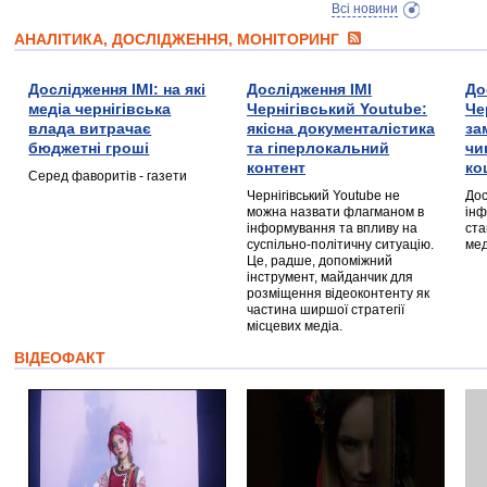
Всі новини
АНАЛІТИКА, ДОСЛІДЖЕННЯ, МОНІТОРИНГ
Дослідження ІМІ: на які
Дослідження ІМІ
До
медіа чернігівська
Чернігівський Youtube:
Че
влада витрачає
якісна документалістика
за
бюджетні гроші
та гіперлокальний
чи
контент
ко
Серед фаворитів - газети
Чернігівський Youtube не
Дос
можна назвати флагманом в
інф
інформування та впливу на
ста
суспільно-політичну ситуацію.
мед
Це, радше, допоміжний
інструмент, майданчик для
розміщення відеоконтенту як
частина ширшої стратегії
місцевих медіа.
ВІДЕОФАКТ