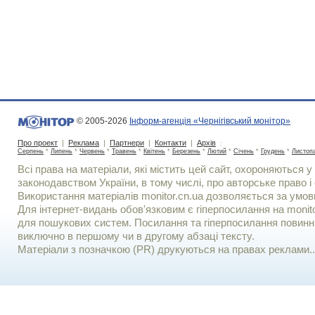
© 2005-2026
Інформ-агенція «Чернігівський монітор»
Про проект
|
Реклама
|
Партнери
|
Контакти
|
Архів
:
Серпень
*
Липень
*
Червень
*
Травень
*
Квітень
*
Березень
*
Лютий
*
Січень
*
Грудень
*
Листоп
Всі права на матеріали, які містить цей сайт, охороняються у 
законодавством України, в тому числі, про авторське право і 
Використання матерiалiв monitor.cn.ua дозволяється за умов
Для iнтернет-видань обов'язковим є гiперпосилання на monito
для пошукових систем. Посилання та гіперпосилання повинні
виключно в першому чи в другому абзаці тексту.
Матеріали з позначкою (PR) друкуються на правах реклами..