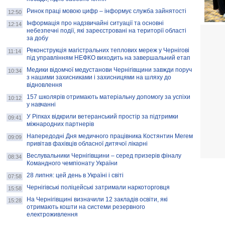
Ринок праці мовою цифр – інформує служба зайнятості
12:50
Інформація про надзвичайні ситуації та основні
12:14
небезпечні події, які зареєстровані на території області
за добу
Реконструкція магістральних теплових мереж у Чернігові
11:14
під управлінням НЕФКО виходить на завершальний етап
Медики відомчої медустанови Чернігівщини завжди поруч
10:34
з нашими захисниками і захисницями на шляху до
відновлення
157 школярів отримають матеріальну допомогу за успіхи
10:12
у навчанні
У Ріпках відкрили ветеранський простір за підтримки
09:41
міжнародних партнерів
Напередодні Дня медичного працівника Костянтин Мегем
09:09
привітав фахівців обласної дитячої лікарні
Веслувальники Чернігівщини – серед призерів фіналу
08:34
Командного чемпіонату України
28 липня: цей день в Україні і світі
07:58
Чернігівські поліцейські затримали наркоторговця
15:58
На Чернігівщині визначили 12 закладів освіти, які
15:28
отримають кошти на системи резервного
електроживлення