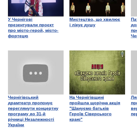
У Чернігові
Мистецтво, що хвилює
Па
презентували проєкт
і лікує душу
до
про місто-герой, місто-
пр
фортецю
Че
Чернігівський
На Чернігівщині
Ля
драмтеатр пропонує
пройшла щорічна акція
пр
переглянути концертну
"Шануємо батьків
ве
програму до 31-й
Героїв Сіверського
пе
річниці Незалежності
краю"
України