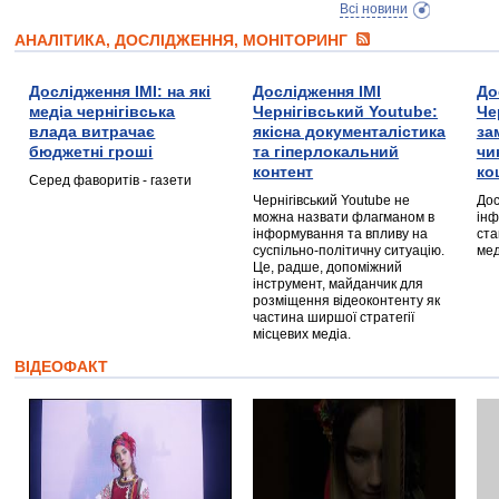
Всі новини
АНАЛІТИКА, ДОСЛІДЖЕННЯ, МОНІТОРИНГ
Дослідження ІМІ: на які
Дослідження ІМІ
До
медіа чернігівська
Чернігівський Youtube:
Че
влада витрачає
якісна документалістика
за
бюджетні гроші
та гіперлокальний
чи
контент
ко
Серед фаворитів - газети
Чернігівський Youtube не
Дос
можна назвати флагманом в
інф
інформування та впливу на
ста
суспільно-політичну ситуацію.
мед
Це, радше, допоміжний
інструмент, майданчик для
розміщення відеоконтенту як
частина ширшої стратегії
місцевих медіа.
ВІДЕОФАКТ