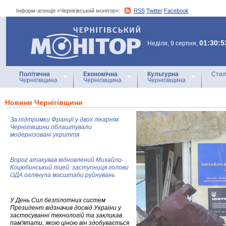
Інформ-агенція «Чернігівський монітор»:
RSS
Twitter
Facebook
Інформ-агенція
«Чернігівський монітор»
01:30:5
Неділя, 9 серпня,
Політична
Економічна
Культурна
Стил
Чернігівщина
Чернігівщина
Чернігівщина
Новини Чернігівщини
За підтримки Франції у двох лікарнях
Чернігівщини облаштували
модернізовані укриття
Ворог атакував відновлений Михайло-
Коцюбинський ліцей: заступниця голови
ОДА оглянула масштаби руйнувань
У День Сил безпілотних систем
Президент відзначив досвід України у
застосуванні технологій та закликав
пам'ятати, якою ціною він здобувається