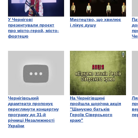
У Чернігові
Мистецтво, що хвилює
Па
презентували проєкт
і лікує душу
до
про місто-герой, місто-
пр
фортецю
Че
Чернігівський
На Чернігівщині
Ля
драмтеатр пропонує
пройшла щорічна акція
пр
переглянути концертну
"Шануємо батьків
ве
програму до 31-й
Героїв Сіверського
пе
річниці Незалежності
краю"
України