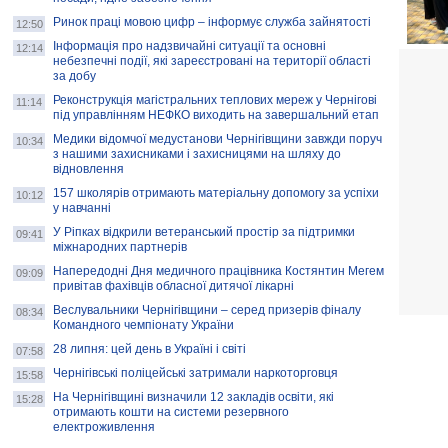
Ринок праці мовою цифр – інформує служба зайнятості
12:50
Інформація про надзвичайні ситуації та основні
12:14
небезпечні події, які зареєстровані на території області
за добу
Реконструкція магістральних теплових мереж у Чернігові
11:14
під управлінням НЕФКО виходить на завершальний етап
Медики відомчої медустанови Чернігівщини завжди поруч
10:34
з нашими захисниками і захисницями на шляху до
відновлення
157 школярів отримають матеріальну допомогу за успіхи
10:12
у навчанні
У Ріпках відкрили ветеранський простір за підтримки
09:41
міжнародних партнерів
Напередодні Дня медичного працівника Костянтин Мегем
09:09
привітав фахівців обласної дитячої лікарні
Веслувальники Чернігівщини – серед призерів фіналу
08:34
Командного чемпіонату України
28 липня: цей день в Україні і світі
07:58
Чернігівські поліцейські затримали наркоторговця
15:58
На Чернігівщині визначили 12 закладів освіти, які
15:28
отримають кошти на системи резервного
електроживлення