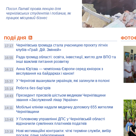
Посол Латвії провів лекцію для
чернігівських студентів і побачив, як
працює місцевий бізнес
Митці та жителі Чернігова створили
ПОДІЇ ДНЯ
колекцію про війну, емоції та тварин
ФОТО
Чернігівська громада стала учасницею проєкту літніх
17:17
клубів «Грай. Дій. Змінюй»
Рада громад області: освіта, інвестиції, житло для ВПО та
AB InBev Efes Україна підтримала
16:55
інші важливі питання розвитку
навчальний проєкт "Молодіжна бізнес-
школа", спрямований на розвиток
Анна Юр'єва — чемпіонка Європи серед юніорок з
16:13
підприємництва у Чернігівській області
веслування на байдарках і каное!
У Чернігові вшанували українців, які загинули в полоні
15:37
Золота тварина: видання Forbes
написало про чернігівця Патрона: хто і
Робота без бар’єрів
15:14
скільки на ньому заробляє? І куди
витрачають?
Президент присвоїв шістьом медикам Чернігівщини
14:43
звання «Заслужений лікар України»
Мобільні клініки надали медичну допомогу 655 жителям
14:11
Чернігівщини
У Головному управлінні ДПС у Чернігівській області
13:43
відзначили сумлінних платників податків
Нові мотиваційні контракти: чіткі терміни служби, вибір
13:18
посади, гідне забезпечення