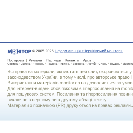
© 2005-2026
Інформ-агенція «Чернігівський монітор»
Про проект
|
Реклама
|
Партнери
|
Контакти
|
Архів
:
Серпень
*
Липень
*
Червень
*
Травень
*
Квітень
*
Березень
*
Лютий
*
Січень
*
Грудень
*
Листоп
Всі права на матеріали, які містить цей сайт, охороняються у 
законодавством України, в тому числі, про авторське право і 
Використання матерiалiв monitor.cn.ua дозволяється за умов
Для iнтернет-видань обов'язковим є гiперпосилання на monito
для пошукових систем. Посилання та гіперпосилання повинні
виключно в першому чи в другому абзаці тексту.
Матеріали з позначкою (PR) друкуються на правах реклами..