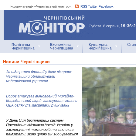
Інформ-агенція «Чернігівський монітор»:
RSS
Twitter
Facebook
Інформ-агенція
«Чернігівський монітор»
19:36:2
Субота, 8 серпня,
Політична
Економічна
Культурна
Стил
Чернігівщина
Чернігівщина
Чернігівщина
Новини Чернігівщини
За підтримки Франції у двох лікарнях
Чернігівщини облаштували
модернізовані укриття
Ворог атакував відновлений Михайло-
Коцюбинський ліцей: заступниця голови
ОДА оглянула масштаби руйнувань
У День Сил безпілотних систем
Президент відзначив досвід України у
застосуванні технологій та закликав
пам'ятати, якою ціною він здобувається