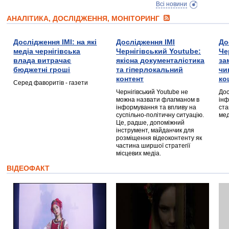
Всі новини
АНАЛІТИКА, ДОСЛІДЖЕННЯ, МОНІТОРИНГ
Дослідження ІМІ: на які
Дослідження ІМІ
До
медіа чернігівська
Чернігівський Youtube:
Че
влада витрачає
якісна документалістика
за
бюджетні гроші
та гіперлокальний
чи
контент
ко
Серед фаворитів - газети
Чернігівський Youtube не
Дос
можна назвати флагманом в
інф
інформування та впливу на
ста
суспільно-політичну ситуацію.
мед
Це, радше, допоміжний
інструмент, майданчик для
розміщення відеоконтенту як
частина ширшої стратегії
місцевих медіа.
ВІДЕОФАКТ