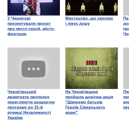
У Чернігові
Мистецтво, що хвилює
Па
презентували проєкт
і лікує душу
до
про місто-герой, місто-
пр
фортецю
Че
Чернігівський
На Чернігівщині
Ля
драмтеатр пропонує
пройшла щорічна акція
пр
переглянути концертну
"Шануємо батьків
ве
програму до 31-й
Героїв Сіверського
пе
річниці Незалежності
краю"
України