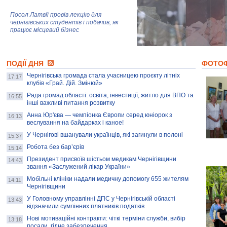
Посол Латвії провів лекцію для
чернігівських студентів і побачив, як
працює місцевий бізнес
Митці та жителі Чернігова створили
ПОДІЇ ДНЯ
колекцію про війну, емоції та тварин
ФОТО
Чернігівська громада стала учасницею проєкту літніх
17:17
клубів «Грай. Дій. Змінюй»
Рада громад області: освіта, інвестиції, житло для ВПО та
AB InBev Efes Україна підтримала
16:55
інші важливі питання розвитку
навчальний проєкт "Молодіжна бізнес-
школа", спрямований на розвиток
Анна Юр'єва — чемпіонка Європи серед юніорок з
16:13
підприємництва у Чернігівській області
веслування на байдарках і каное!
У Чернігові вшанували українців, які загинули в полоні
15:37
Золота тварина: видання Forbes
написало про чернігівця Патрона: хто і
Робота без бар’єрів
15:14
скільки на ньому заробляє? І куди
витрачають?
Президент присвоїв шістьом медикам Чернігівщини
14:43
звання «Заслужений лікар України»
Мобільні клініки надали медичну допомогу 655 жителям
14:11
Чернігівщини
У Головному управлінні ДПС у Чернігівській області
13:43
відзначили сумлінних платників податків
Нові мотиваційні контракти: чіткі терміни служби, вибір
13:18
посади, гідне забезпечення