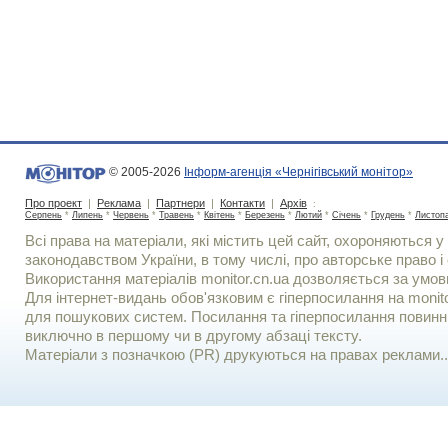
© 2005-2026
Інформ-агенція «Чернігівський монітор»
Про проект
|
Реклама
|
Партнери
|
Контакти
|
Архів
:
Серпень
*
Липень
*
Червень
*
Травень
*
Квітень
*
Березень
*
Лютий
*
Січень
*
Грудень
*
Листоп
Всі права на матеріали, які містить цей сайт, охороняються у 
законодавством України, в тому числі, про авторське право і 
Використання матерiалiв monitor.cn.ua дозволяється за умов
Для iнтернет-видань обов'язковим є гiперпосилання на monito
для пошукових систем. Посилання та гіперпосилання повинні
виключно в першому чи в другому абзаці тексту.
Матеріали з позначкою (PR) друкуються на правах реклами..