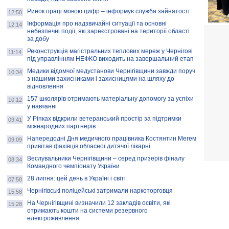
Ринок праці мовою цифр – інформує служба зайнятості
12:50
Інформація про надзвичайні ситуації та основні
12:14
небезпечні події, які зареєстровані на території області
за добу
Реконструкція магістральних теплових мереж у Чернігові
11:14
під управлінням НЕФКО виходить на завершальний етап
Медики відомчої медустанови Чернігівщини завжди поруч
10:34
з нашими захисниками і захисницями на шляху до
відновлення
157 школярів отримають матеріальну допомогу за успіхи
10:12
у навчанні
У Ріпках відкрили ветеранський простір за підтримки
09:41
міжнародних партнерів
Напередодні Дня медичного працівника Костянтин Мегем
09:09
привітав фахівців обласної дитячої лікарні
Веслувальники Чернігівщини – серед призерів фіналу
08:34
Командного чемпіонату України
28 липня: цей день в Україні і світі
07:58
Чернігівські поліцейські затримали наркоторговця
15:58
На Чернігівщині визначили 12 закладів освіти, які
15:28
отримають кошти на системи резервного
електроживлення