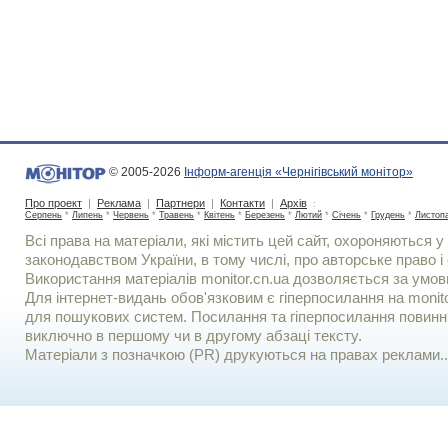
© 2005-2026
Інформ-агенція «Чернігівський монітор»
Про проект
|
Реклама
|
Партнери
|
Контакти
|
Архів
:
Серпень
*
Липень
*
Червень
*
Травень
*
Квітень
*
Березень
*
Лютий
*
Січень
*
Грудень
*
Листоп
Всі права на матеріали, які містить цей сайт, охороняються у 
законодавством України, в тому числі, про авторське право і 
Використання матерiалiв monitor.cn.ua дозволяється за умов
Для iнтернет-видань обов'язковим є гiперпосилання на monito
для пошукових систем. Посилання та гіперпосилання повинні
виключно в першому чи в другому абзаці тексту.
Матеріали з позначкою (PR) друкуються на правах реклами..