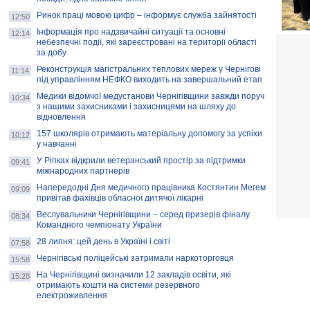
Ринок праці мовою цифр – інформує служба зайнятості
12:50
Інформація про надзвичайні ситуації та основні
12:14
небезпечні події, які зареєстровані на території області
за добу
Реконструкція магістральних теплових мереж у Чернігові
11:14
під управлінням НЕФКО виходить на завершальний етап
Медики відомчої медустанови Чернігівщини завжди поруч
10:34
з нашими захисниками і захисницями на шляху до
відновлення
157 школярів отримають матеріальну допомогу за успіхи
10:12
у навчанні
У Ріпках відкрили ветеранський простір за підтримки
09:41
міжнародних партнерів
Напередодні Дня медичного працівника Костянтин Мегем
09:09
привітав фахівців обласної дитячої лікарні
Веслувальники Чернігівщини – серед призерів фіналу
08:34
Командного чемпіонату України
28 липня: цей день в Україні і світі
07:58
Чернігівські поліцейські затримали наркоторговця
15:58
На Чернігівщині визначили 12 закладів освіти, які
15:28
отримають кошти на системи резервного
електроживлення