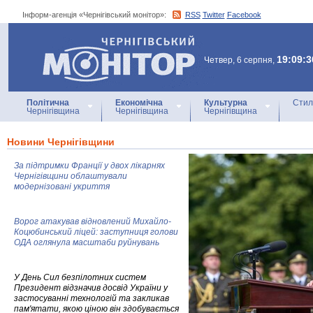
Інформ-агенція «Чернігівський монітор»:
RSS
Twitter
Facebook
Інформ-агенція
«Чернігівський монітор»
19:09:3
Четвер, 6 серпня,
Політична
Економічна
Культурна
Стил
Чернігівщина
Чернігівщина
Чернігівщина
Новини Чернігівщини
За підтримки Франції у двох лікарнях
Чернігівщини облаштували
модернізовані укриття
Ворог атакував відновлений Михайло-
Коцюбинський ліцей: заступниця голови
ОДА оглянула масштаби руйнувань
У День Сил безпілотних систем
Президент відзначив досвід України у
застосуванні технологій та закликав
пам'ятати, якою ціною він здобувається