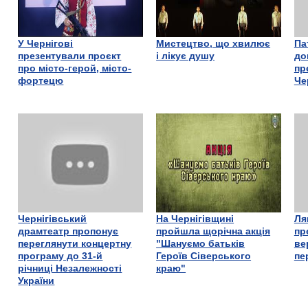
У Чернігові
Мистецтво, що хвилює
Па
презентували проєкт
і лікує душу
до
про місто-герой, місто-
пр
фортецю
Че
Чернігівський
На Чернігівщині
Ля
драмтеатр пропонує
пройшла щорічна акція
пр
переглянути концертну
"Шануємо батьків
ве
програму до 31-й
Героїв Сіверського
пе
річниці Незалежності
краю"
України