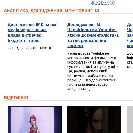
Всі новини
АНАЛІТИКА, ДОСЛІДЖЕННЯ, МОНІТОРИНГ
Дослідження ІМІ: на які
Дослідження ІМІ
До
медіа чернігівська
Чернігівський Youtube:
Че
влада витрачає
якісна документалістика
за
бюджетні гроші
та гіперлокальний
чи
контент
ко
Серед фаворитів - газети
Чернігівський Youtube не
Дос
можна назвати флагманом в
інф
інформування та впливу на
ста
суспільно-політичну ситуацію.
мед
Це, радше, допоміжний
інструмент, майданчик для
розміщення відеоконтенту як
частина ширшої стратегії
місцевих медіа.
ВІДЕОФАКТ