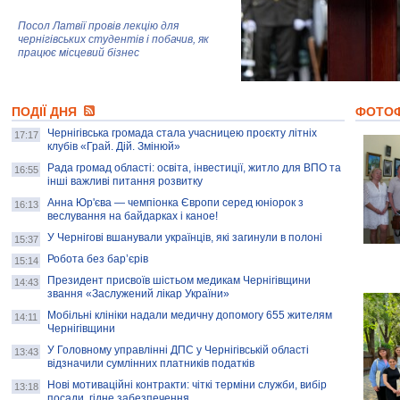
Посол Латвії провів лекцію для
чернігівських студентів і побачив, як
працює місцевий бізнес
Митці та жителі Чернігова створили
ПОДІЇ ДНЯ
колекцію про війну, емоції та тварин
ФОТО
Чернігівська громада стала учасницею проєкту літніх
17:17
клубів «Грай. Дій. Змінюй»
Рада громад області: освіта, інвестиції, житло для ВПО та
AB InBev Efes Україна підтримала
16:55
інші важливі питання розвитку
навчальний проєкт "Молодіжна бізнес-
школа", спрямований на розвиток
Анна Юр'єва — чемпіонка Європи серед юніорок з
16:13
підприємництва у Чернігівській області
веслування на байдарках і каное!
У Чернігові вшанували українців, які загинули в полоні
15:37
Золота тварина: видання Forbes
написало про чернігівця Патрона: хто і
Робота без бар’єрів
15:14
скільки на ньому заробляє? І куди
витрачають?
Президент присвоїв шістьом медикам Чернігівщини
14:43
звання «Заслужений лікар України»
Мобільні клініки надали медичну допомогу 655 жителям
14:11
Чернігівщини
У Головному управлінні ДПС у Чернігівській області
13:43
відзначили сумлінних платників податків
Нові мотиваційні контракти: чіткі терміни служби, вибір
13:18
посади, гідне забезпечення