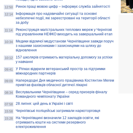
Ринок праці мовою цифр – інформує служба зайнятості
12:50
Інформація про надзвичайні ситуації та основні
12:14
небезпечні події, які зареєстровані на території області
за добу
Реконструкція магістральних теплових мереж у Чернігові
11:14
під управлінням НЕФКО виходить на завершальний етап
Медики відомчої медустанови Чернігівщини завжди поруч
10:34
з нашими захисниками і захисницями на шляху до
відновлення
157 школярів отримають матеріальну допомогу за успіхи
10:12
у навчанні
У Ріпках відкрили ветеранський простір за підтримки
09:41
міжнародних партнерів
Напередодні Дня медичного працівника Костянтин Мегем
09:09
привітав фахівців обласної дитячої лікарні
Веслувальники Чернігівщини – серед призерів фіналу
08:34
Командного чемпіонату України
28 липня: цей день в Україні і світі
07:58
Чернігівські поліцейські затримали наркоторговця
15:58
На Чернігівщині визначили 12 закладів освіти, які
15:28
отримають кошти на системи резервного
електроживлення