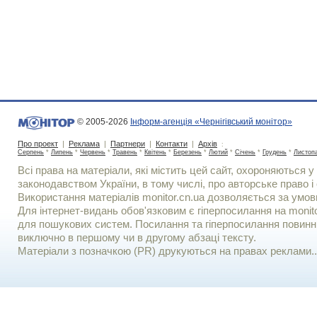
© 2005-2026
Інформ-агенція «Чернігівський монітор»
Про проект
|
Реклама
|
Партнери
|
Контакти
|
Архів
:
Серпень
*
Липень
*
Червень
*
Травень
*
Квітень
*
Березень
*
Лютий
*
Січень
*
Грудень
*
Листоп
Всі права на матеріали, які містить цей сайт, охороняються у 
законодавством України, в тому числі, про авторське право і 
Використання матерiалiв monitor.cn.ua дозволяється за умов
Для iнтернет-видань обов'язковим є гiперпосилання на monito
для пошукових систем. Посилання та гіперпосилання повинні
виключно в першому чи в другому абзаці тексту.
Матеріали з позначкою (PR) друкуються на правах реклами..