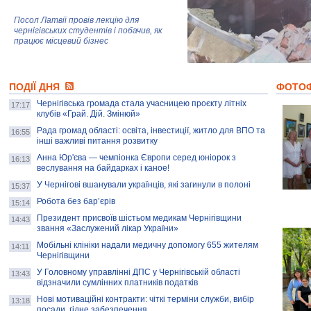
Посол Латвії провів лекцію для
чернігівських студентів і побачив, як
працює місцевий бізнес
Митці та жителі Чернігова створили
ПОДІЇ ДНЯ
колекцію про війну, емоції та тварин
ФОТО
Чернігівська громада стала учасницею проєкту літніх
17:17
клубів «Грай. Дій. Змінюй»
Рада громад області: освіта, інвестиції, житло для ВПО та
AB InBev Efes Україна підтримала
16:55
інші важливі питання розвитку
навчальний проєкт "Молодіжна бізнес-
школа", спрямований на розвиток
Анна Юр'єва — чемпіонка Європи серед юніорок з
16:13
підприємництва у Чернігівській області
веслування на байдарках і каное!
У Чернігові вшанували українців, які загинули в полоні
15:37
Золота тварина: видання Forbes
написало про чернігівця Патрона: хто і
Робота без бар’єрів
15:14
скільки на ньому заробляє? І куди
витрачають?
Президент присвоїв шістьом медикам Чернігівщини
14:43
звання «Заслужений лікар України»
Мобільні клініки надали медичну допомогу 655 жителям
14:11
Чернігівщини
У Головному управлінні ДПС у Чернігівській області
13:43
відзначили сумлінних платників податків
Нові мотиваційні контракти: чіткі терміни служби, вибір
13:18
посади, гідне забезпечення