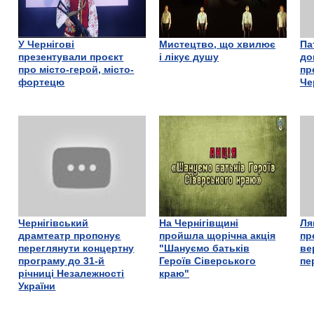
У Чернігові
Мистецтво, що хвилює
Па
презентували проєкт
і лікує душу
до
про місто-герой, місто-
пр
фортецю
Че
Чернігівський
На Чернігівщині
Ля
драмтеатр пропонує
пройшла щорічна акція
пр
переглянути концертну
"Шануємо батьків
ве
програму до 31-й
Героїв Сіверського
пе
річниці Незалежності
краю"
України