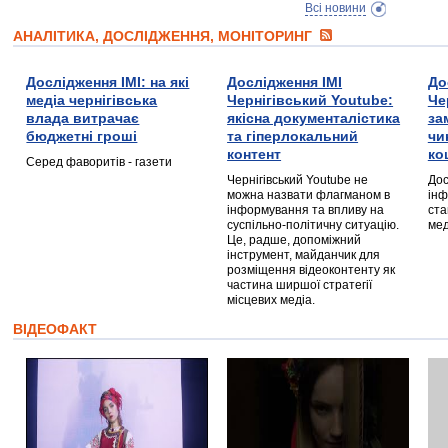
Всі новини
АНАЛІТИКА, ДОСЛІДЖЕННЯ, МОНІТОРИНГ
Дослідження ІМІ: на які
Дослідження ІМІ
До
медіа чернігівська
Чернігівський Youtube:
Че
влада витрачає
якісна документалістика
за
бюджетні гроші
та гіперлокальний
чи
контент
ко
Серед фаворитів - газети
Чернігівський Youtube не
Дос
можна назвати флагманом в
інф
інформування та впливу на
ста
суспільно-політичну ситуацію.
мед
Це, радше, допоміжний
інструмент, майданчик для
розміщення відеоконтенту як
частина ширшої стратегії
місцевих медіа.
ВІДЕОФАКТ