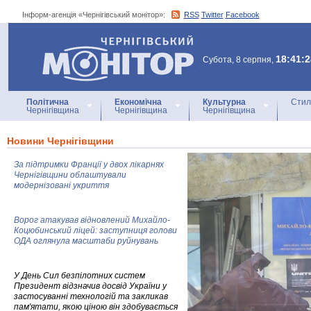
Інформ-агенція «Чернігівський монітор»:
RSS
Twitter
Facebook
Інформ-агенція
«Чернігівський монітор»
18:41:2
Субота, 8 серпня,
Політична
Економічна
Культурна
Стил
Чернігівщина
Чернігівщина
Чернігівщина
Новини Чернігівщини
За підтримки Франції у двох лікарнях
Чернігівщини облаштували
модернізовані укриття
Ворог атакував відновлений Михайло-
Коцюбинський ліцей: заступниця голови
ОДА оглянула масштаби руйнувань
У День Сил безпілотних систем
Президент відзначив досвід України у
застосуванні технологій та закликав
пам'ятати, якою ціною він здобувається