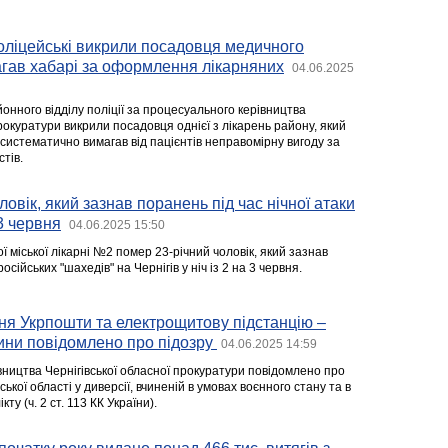
оліцейські викрили посадовця медичного
агав хабарі за оформлення лікарняних
04.06.2025
йонного відділу поліції за процесуального керівництва
рокуратури викрили посадовця однієї з лікарень району, який
систематично вимагав від пацієнтів неправомірну вигоду за
тів.
ловік, який зазнав поранень під час нічної атаки
3 червня
04.06.2025 15:50
ої міської лікарні №2 помер 23-річний чоловік, який зазнав
осійських "шахедів" на Чернігів у ніч із 2 на 3 червня.
ня Укрпошти та електрощитову підстанцію –
ини повідомлено про підозру
04.06.2025 14:59
вництва Чернігівської обласної прокуратури повідомлено про
ької області у диверсії, вчиненій в умовах воєнного стану та в
ту (ч. 2 ст. 113 КК України).