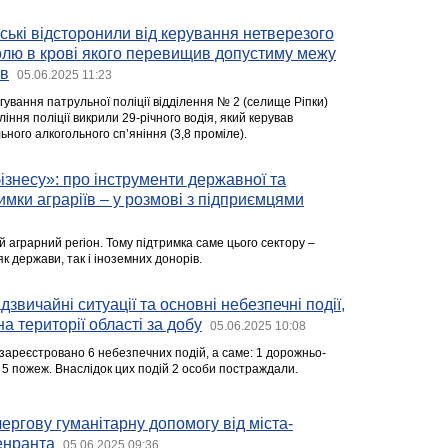
йські відсторонили від керування нетверезого
голю в крові якого перевищив допустиму межу
ів
05.06.2025 11:23
гування патрульної поліції відділення № 2 (селище Ріпки)
іння поліції викрили 29-річного водія, який керував
ьного алкогольного сп’яніння (3,8 проміле).
бізнесу»: про інструменти державної та
имки аграріїв – у розмові з підприємцями
 аграрний регіон. Тому підтримка саме цього сектору –
як держави, так і іноземних донорів.
звичайні ситуації та основні небезпечні події,
на території області за добу
05.06.2025 10:08
зареєстровано 6 небезпечних подій, а саме: 1 дорожньо-
 5 пожеж. Внаслідок цих подій 2 особи постраждали.
чергову гуманітарну допомогу від міста-
енранта
05.06.2025 09:36