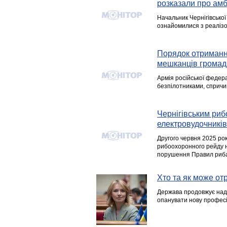
розказали про амб
Начальник Чернігівсько
ознайомилися з реалізо
Порядок отриманн
мешканців громад
Армія російської федера
безпілотниками, сприч
Чернігівським ри
електровудочникі
Другого червня 2025 ро
рибоохоронного рейду н
порушення Правил риба
Хто та як може от
Держава продовжує нада
опанувати нову професію