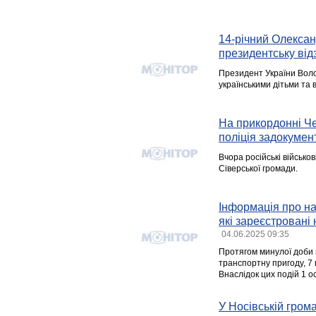
14-річний Олексан
президентську від
Президент України Воло
українськими дітьми та
На прикордонні Че
поліція задокумен
Вчора російські військ
Сіверської громади.
Інформація про над
які зареєстровані 
04.06.2025 09:35
Протягом минулої доби 
транспортну пригоду, 7
Внаслідок цих подій 1 
У Носівській грома