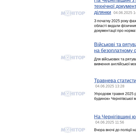
На Чернігівщині з 
технічної докумен
ділянки
04.06.2025 1
З початку 2025 року фах
області видали фізичним
документації про нормат
Військові та ряту
на безоплатному о
Для військових та рятув
вивчення англійської мо
Травнева статисти
04.06.2025 13:28
Упродовж травня 2025 р
будинок» Чернігівської м
На Чернігівщині ю
04.06.2025 11:56
Вчора вночі до поліції 