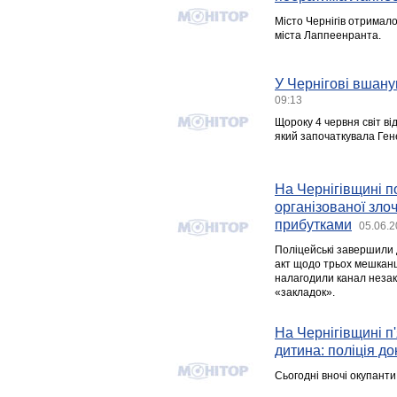
Місто Чернігів отримало
міста Лаппеенранта.
У Чернігові вшану
09:13
Щороку 4 червня світ ві
який започаткувала Ге
На Чернігівщині п
організованої зло
прибутками
05.06.2
Поліцейські завершили 
акт щодо трьох мешканці
налагодили канал незак
«закладок».
На Чернігівщині п
дитина: поліція 
Сьогодні вночі окупант