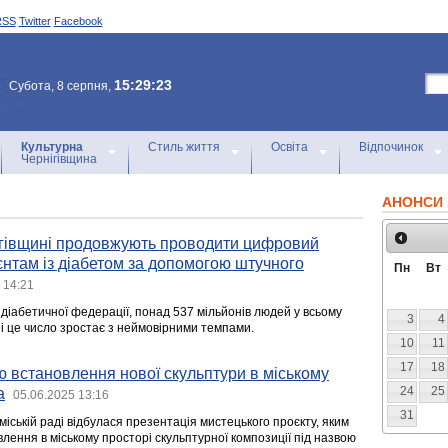
RSS
Twitter
Facebook
15:29:23
Субота, 8 серпня,
Культурна
Стиль життя
Освіта
Відпочинок
Чернігівщина
АНОНСИ 
гівщині продовжують проводити цифровий
ієнтам із діабетом за допомогою штучного
Пн
Вт
 14:21
діабетичної федерації, понад 537 мільйонів людей у всьому
3
4
м, і це число зростає з неймовірними темпами.
10
11
17
18
 встановлення нової скульптури в міському
24
25
а
05.06.2025 13:16
31
 міській раді відбулася презентація мистецького проєкту, яким
лення в міському просторі скульптурної композиції під назвою