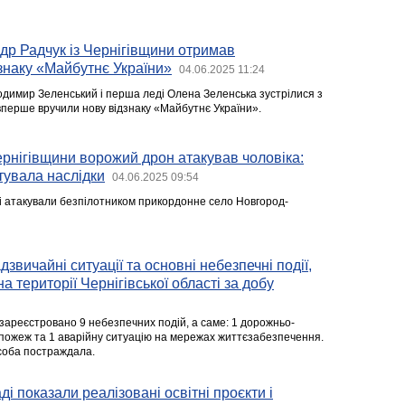
др Радчук із Чернігівщини отримав
знаку «Майбутнє України»
04.06.2025 11:24
димир Зеленський і перша леді Олена Зеленська зустрілися з
 вперше вручили нову відзнаку «Майбутнє України».
рнігівщини ворожий дрон атакував чоловіка:
тувала наслідки
04.06.2025 09:54
ові атакували безпілотником прикордонне село Новгород-
звичайні ситуації та основні небезпечні події,
на території Чернігівської області за добу
зареєстровано 9 небезпечних подій, а саме: 1 дорожньо-
 пожеж та 1 аварійну ситуацію на мережах життєзабезпечення.
особа постраждала.
ді показали реалізовані освітні проєкти і