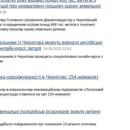
початку року видано понад 466 тис. витягів з
тації про нормативну грошову оцінку земельної
4:36
івці Головного управління Держгеокадастру у Чернігівській
 та юридичним особам понад 466 тис. витягів з технічної
ивну грошову оцінку земельної ділянки.
вальники із Чернігова можуть вивчати англійську
нлайн-курсі: деталі
04.06.2025 13:42
альників із Чернігова проводять спеціалізовані онлайн-курси з
ви.
ка народжуваності в Чернігові: 154 немовлят
оку в комунальному некомерційному підприємстві «Пологовий
іської ради з’явилося на світ 154 немовлят.
венальні поліцейські розшукали зниклу дитину
надійшло повідомлення про зникнення 10-річного хлопчика.