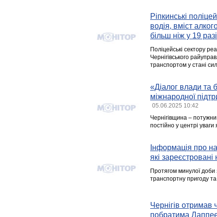
Ріпкинські поліце
водія, вміст алко
більш ніж у 19 раз
Поліцейські сектору реа
Чернігівського райуправл
транспортом у стані сил
«Діалог влади та 
міжнародної підтр
05.06.2025 10:42
Чернігівщина – потужний
постійно у центрі уваги 
Інформація про над
які зареєстровані 
Протягом минулої доби 
транспортну пригоду та
Чернігів отримав 
побратима Лаппе