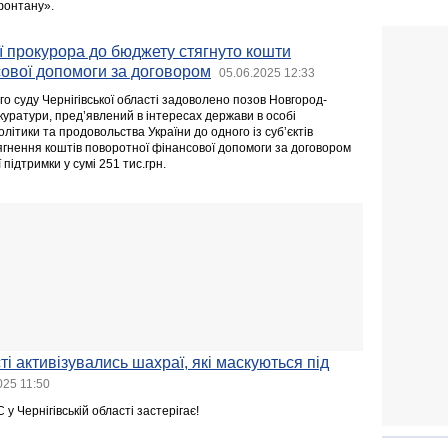
 фонтану».
ії прокурора до бюджету стягнуто кошти
ової допомоги за договором
05.06.2025 12:33
о суду Чернігівської області задоволено позов Новгород-
куратури, пред’явлений в інтересах держави в особі
олітики та продовольства України до одного із субʼєктів
гнення коштів поворотної фінансової допомоги за договором
підтримки у сумі 251 тис.грн.
ті активізувались шахраї, які маскуються під
025 11:50
у Чернігівській області застерігає!