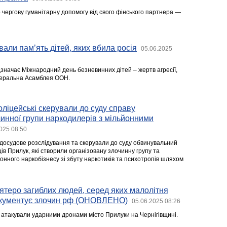
 чергову гуманітарну допомогу від свого фінського партнера —
вали пам’ять дітей, яких вбила росія
05.06.2025
дзначає Міжнародний день безневинних дітей – жертв агресії,
неральна Асамблея ООН.
оліцейські скерували до суду справу
чинної групи наркодилерів з мільйонними
025 08:50
досудове розслідування та скерували до суду обвинувальний
в Прилук, які створили організовану злочинну групу та
онного наркобізнесу зі збуту наркотиків та психотропів шляхом
'ятеро загиблих людей, серед яких малолітня
документує злочин рф (ОНОВЛЕНО)
05.06.2025 08:26
и атакували ударними дронами місто Прилуки на Чернігівщині.