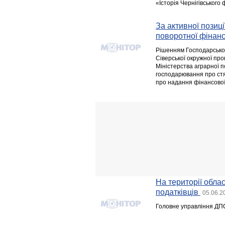
«Історія Чернігівського
За активної позиц
поворотної фінанс
Рішенням Господарськог
Сіверської окружної про
Міністерства аграрної п
господарювання про стя
про надання фінансової 
На території облас
податківців
05.06.2
Головне управління ДПС 