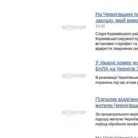
На Чернігівщині п
закладу, який вим
16:32
Слідчі Корюківського ра
Корюківської окружної п
встановив «тарифи» та 
відкриття лікарняних лис
У лікарні помер чо
БпЛА на Чернігів 
В реанімації Чернігівськ
поранень під час атаки р
Підпалив відділен
жителю Чернігівщ
За процесуального кері
підозру жителю Чернігівс
період збройного конфлік