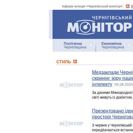
Інформ-агенція «Чернігівський монітор»:
Інформ-агенція
«Чернігівський монітор»
Політична
Економічна
Чернігівщина
Чернігівщина
СТИЛЬ
Медзаклади Черні
скринінг зору пац
інтелекту
05.06.2025
За даними Міжнародної 
світі живуть із діабето
Презентовано ідею
просторі Чернігов
3 червня у Чернігівській
передбачається встанов