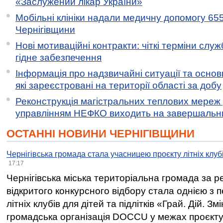
«Заслужений лікар України»
Мобільні клініки надали медичну допомогу 65
Чернігівщини
Нові мотиваційні контракти: чіткі терміни служ
гідне забезпечення
Інформація про надзвичайні ситуації та основн
які зареєстровані на території області за добу
Реконструкція магістральних теплових мереж у
управлінням НЕФКО виходить на завершальн
ОСТАННІ НОВИНИ ЧЕРНІГІВЩИНИ
Чернігівська громада стала учасницею проєкту літніх клуб
17:17
Чернігівська міська територіальна громада за 
відкритого конкурсного відбору стала однією з
літніх клубів для дітей та підлітків «Грай. Дій. З
громадська організація DOCCU у межах проєкту 