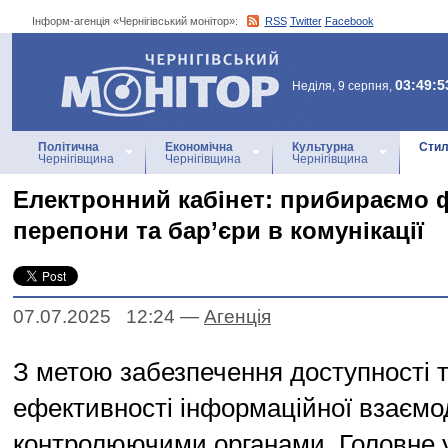
Інформ-агенція «Чернігівський монітор»:
RSS
Twitter
Facebook
Інформ-агенція
«Чернігівський монітор»
03:49:5
Неділя, 9 серпня,
Політична
Економічна
Культурна
Стил
Чернігівщина
Чернігівщина
Чернігівщина
Електронний кабінет: прибираємо ф
перепони та бар’єри в комунікації
07.07.2025 12:24
—
Агенцiя
З метою забезпечення доступності 
ефективності інформаційної взаємод
контролюючими органами, Головне 