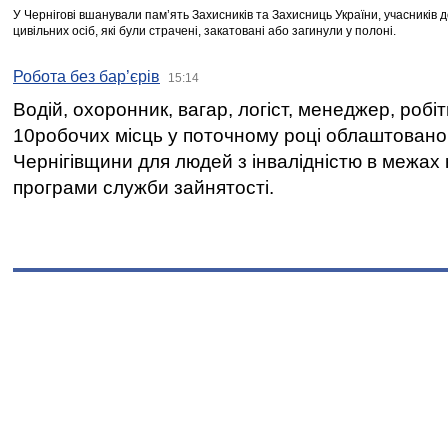
У Чернігові вшанували пам’ять Захисників та Захисниць України, учасників
цивільних осіб, які були страчені, закатовані або загинули у полоні.
Робота без бар’єрів
15:14
Водій, охоронник, вагар, логіст, менеджер, робі
10робочих місць у поточному році облаштован
Чернігівщини для людей з інвалідністю в межах
програми служби зайнятості.