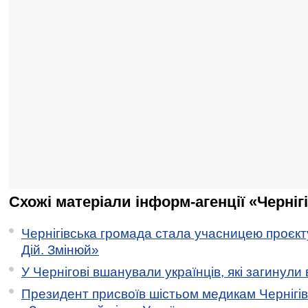
Схожі матеріали інформ-агенції «Черніг
Чернігівська громада стала учасницею проєкту 
Дій. Змінюй»
У Чернігові вшанували українців, які загинули 
Президент присвоїв шістьом медикам Чернігі