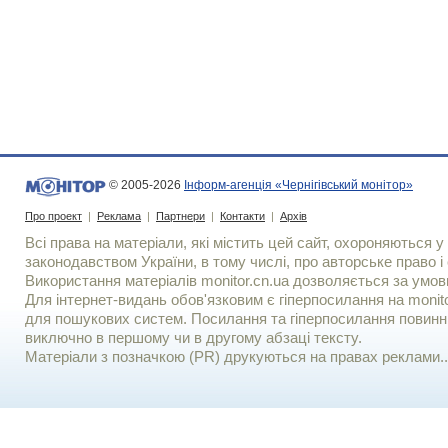
© 2005-2026
Інформ-агенція «Чернігівський монітор»
Про проект
|
Реклама
|
Партнери
|
Контакти
|
Архів
Всі права на матеріали, які містить цей сайт, охороняються у 
законодавством України, в тому числі, про авторське право і 
Використання матерiалiв monitor.cn.ua дозволяється за умов
Для iнтернет-видань обов'язковим є гiперпосилання на monito
для пошукових систем. Посилання та гіперпосилання повинні
виключно в першому чи в другому абзаці тексту.
Матеріали з позначкою (PR) друкуються на правах реклами..