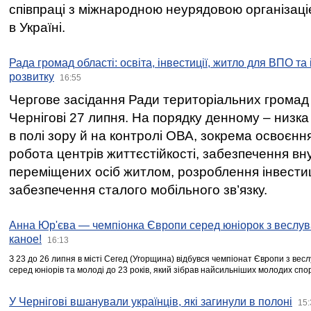
співпраці з міжнародною неурядовою організаціє
в Україні.
Рада громад області: освіта, інвестиції, житло для ВПО та
розвитку
16:55
Чергове засідання Ради територіальних громад 
Чернігові 27 липня. На порядку денному – низка
в полі зору й на контролі ОВА, зокрема освоєння
робота центрів життєстійкості, забезпечення вн
переміщених осіб житлом, розроблення інвестиц
забезпечення сталого мобільного зв’язку.
Анна Юр'єва — чемпіонка Європи серед юніорок з веслув
каное!
16:13
З 23 до 26 липня в місті Сегед (Угорщина) відбувся чемпіонат Європи з вес
серед юніорів та молоді до 23 років, який зібрав найсильніших молодих спо
У Чернігові вшанували українців, які загинули в полоні
15: