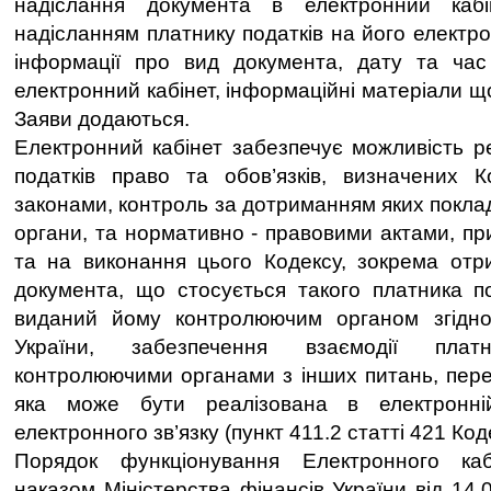
надіслання документа в електронний каб
надісланням платнику податків на його електр
інформації про вид документа, дату та час
електронний кабінет, інформаційні матеріали 
Заяви додаються.
Електронний кабінет забезпечує можливість ре
податків право та обов’язків, визначених 
законами, контроль за дотриманням яких покла
органи, та нормативно - правовими актами, пр
та на виконання цього Кодексу, зокрема отр
документа, що стосується такого платника п
виданий йому контролюючим органом згідно
України, забезпечення взаємодії плат
контролюючими органами з інших питань, пер
яка може бути реалізована в електронн
електронного зв’язку (пункт 411.2 статті 421 Код
Порядок функціонування Електронного каб
наказом Міністерства фінансів України від 14