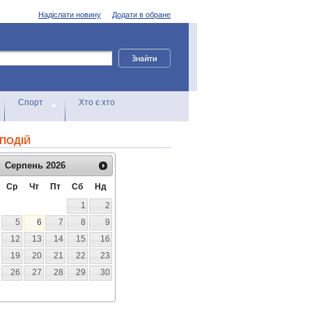
Надіслати новину
Додати в обране
Спорт
Хто є хто
ПОДІЙ
Серпень
2026
Ср
Чт
Пт
Сб
Нд
1
2
5
6
7
8
9
12
13
14
15
16
19
20
21
22
23
26
27
28
29
30