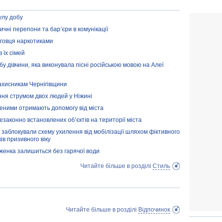
улу добу
чні перепони та бар’єри в комунікації
рговця наркотиками
 їх сімей
бу дівчини, яка виконувала пісні російською мовою на Алеї
ахисникам Чернігівщини
ня струмом двох людей у Ніжині
женими отримають допомогу від міста
законно встановлених об’єктів на території міста
У заблокували схему ухилення від мобілізації шляхом фіктивного
ів призивного віку
вженка залишиться без гарячої води
Читайте більше в розділі
Стиль
Читайте більше в розділі
Відпочинок