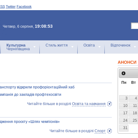
RSS
Twitter
Facebook
19:08:53
Четвер, 6 серпня,
Культурна
Стиль життя
Освіта
Відпочинок
Чернігівщина
АНОНСИ 
Пн
Вт
транспорту відкрили профорієнтаційний хаб
ампанія до закладів профтехосвіти
3
4
Читайте більше в розділі
Освіта та навчання
10
11
17
18
24
25
вадження проєкту «Шлях чемпіонів»
31
Читайте більше в розділі
Спорт