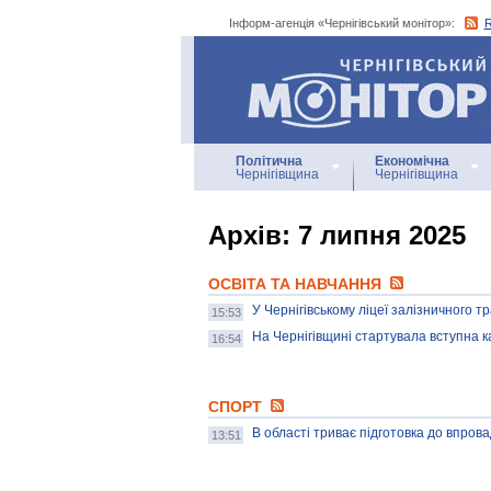
Інформ-агенція «Чернігівський монітор»:
Інформ-агенція
«Чернігівський монітор»
Політична
Економічна
Чернігівщина
Чернігівщина
Архiв: 7 липня 2025
ОСВІТА ТА НАВЧАННЯ
У Чернігівському ліцеї залізничного 
15:53
На Чернігівщині стартувала вступна к
16:54
СПОРТ
В області триває підготовка до впро
13:51