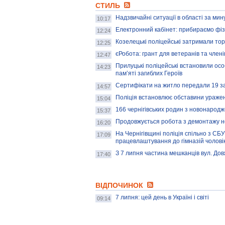
СТИЛЬ
Надзвичайні ситуації в області за мин
10:17
Електронний кабінет: прибираємо фізи
12:24
Козелецькі поліцейські затримали то
12:25
єРобота: грант для ветеранів та членів
12:47
Прилуцькі поліцейські встановили осо
14:23
пам’яті загиблих Героїв
Сертифікати на житло передали 19 з
14:57
Поліція встановлює обставини уражен
15:04
166 чернігівських родин з новонарод
15:37
Продовжується робота з демонтажу не
16:20
На Чернігівщині поліція спільно з СБ
17:09
працевлаштування до гімназій чоловік
З 7 липня частина мешканців вул. До
17:40
ВІДПОЧИНОК
7 липня: цей день в Україні і світі
09:14