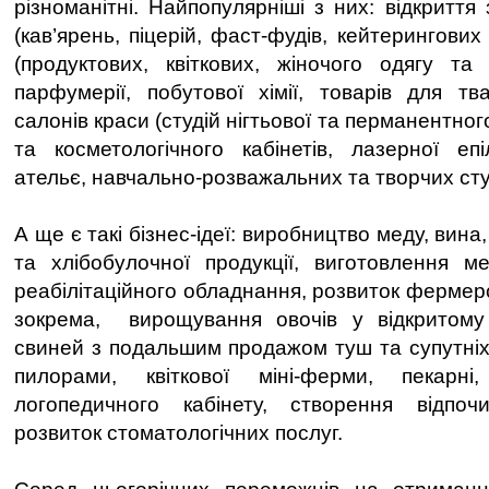
різноманітні. Найпопулярніші з них: відкриття
(кав’ярень, піцерій, фаст-фудів, кейтерингових
(продуктових, квіткових, жіночого одягу та 
парфумерії, побутової хімії, товарів для тв
салонів краси (студій нігтьової та перманентно
та косметологічного кабінетів, лазерної епіл
ательє, навчально-розважальних та творчих сту
А ще є такі бізнес-ідеї: виробництво меду, вин
та хлібобулочної продукції, виготовлення ме
реабілітаційного обладнання, розвиток фермер
зокрема, вирощування овочів у відкритому 
свиней з подальшим продажом туш та супутніх 
пилорами, квіткової міні-ферми, пекарні
логопедичного кабінету, створення відпочи
розвиток стоматологічних послуг.