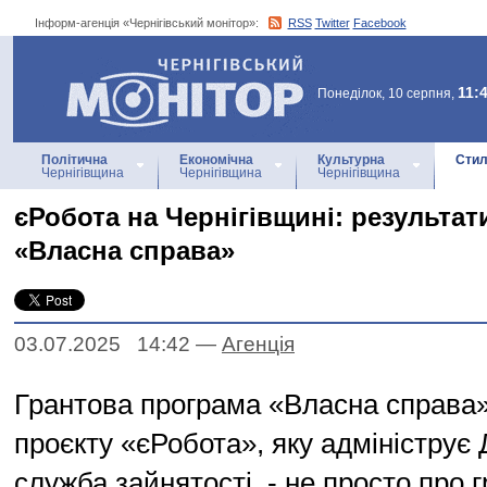
Інформ-агенція «Чернігівський монітор»:
RSS
Twitter
Facebook
Інформ-агенція
«Чернігівський монітор»
11:
Понеділок, 10 серпня,
Політична
Економічна
Культурна
Стил
Чернігівщина
Чернігівщина
Чернігівщина
єРобота на Чернігівщині: результа
«Власна справа»
03.07.2025 14:42
—
Агенцiя
Грантова програма «Власна справа»
проєкту «єРобота», яку адмініструє
служба зайнятості, - не просто про г