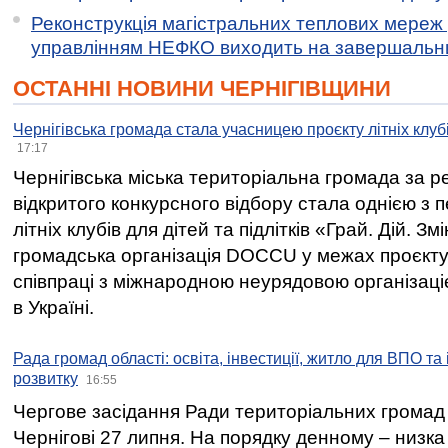
Реконструкція магістральних теплових мереж у
управлінням НЕФКО виходить на завершальн
ОСТАННІ НОВИНИ ЧЕРНІГІВЩИНИ
Чернігівська громада стала учасницею проєкту літніх клуб
17:17
Чернігівська міська територіальна громада за 
відкритого конкурсного відбору стала однією з
літніх клубів для дітей та підлітків «Грай. Дій. З
громадська організація DOCCU у межах проєкту 
співпраці з міжнародною неурядовою організаціє
в Україні.
Рада громад області: освіта, інвестиції, житло для ВПО та
розвитку
16:55
Чергове засідання Ради територіальних громад 
Чернігові 27 липня. На порядку денному – низка