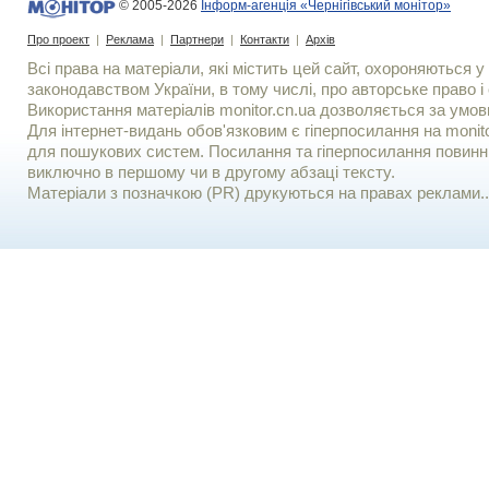
© 2005-2026
Інформ-агенція «Чернігівський монітор»
Про проект
|
Реклама
|
Партнери
|
Контакти
|
Архів
Всі права на матеріали, які містить цей сайт, охороняються у 
законодавством України, в тому числі, про авторське право і 
Використання матерiалiв monitor.cn.ua дозволяється за умов
Для iнтернет-видань обов'язковим є гiперпосилання на monito
для пошукових систем. Посилання та гіперпосилання повинні
виключно в першому чи в другому абзаці тексту.
Матеріали з позначкою (PR) друкуються на правах реклами..