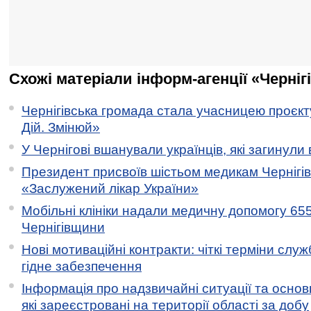
Схожі матеріали інформ-агенції «Черніг
Чернігівська громада стала учасницею проєкту 
Дій. Змінюй»
У Чернігові вшанували українців, які загинули 
Президент присвоїв шістьом медикам Чернігі
«Заслужений лікар України»
Мобільні клініки надали медичну допомогу 65
Чернігівщини
Нові мотиваційні контракти: чіткі терміни служ
гідне забезпечення
Інформація про надзвичайні ситуації та основн
які зареєстровані на території області за добу