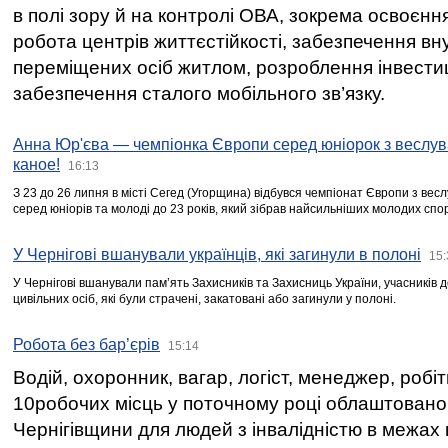
в полі зору й на контролі ОВА, зокрема освоєння
робота центрів життєстійкості, забезпечення вн
переміщених осіб житлом, розроблення інвестиц
забезпечення сталого мобільного зв’язку.
Анна Юр'єва — чемпіонка Європи серед юніорок з веслув
каное!
16:13
З 23 до 26 липня в місті Сегед (Угорщина) відбувся чемпіонат Європи з вес
серед юніорів та молоді до 23 років, який зібрав найсильніших молодих спо
У Чернігові вшанували українців, які загинули в полоні
15:
У Чернігові вшанували пам’ять Захисників та Захисниць України, учасників
цивільних осіб, які були страчені, закатовані або загинули у полоні.
Робота без бар’єрів
15:14
Водій, охоронник, вагар, логіст, менеджер, робі
10робочих місць у поточному році облаштован
Чернігівщини для людей з інвалідністю в межах