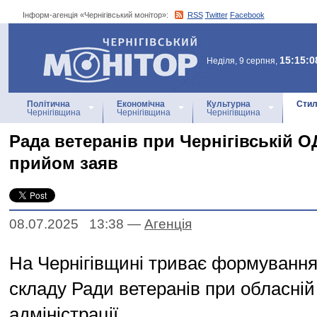
Інформ-агенція «Чернігівський монітор»:
RSS
Twitter
Facebook
Інформ-агенція
«Чернігівський монітор»
15:15:0
Неділя, 9 серпня,
Політична
Економічна
Культурна
Стил
Чернігівщина
Чернігівщина
Чернігівщина
Рада ветеранів при Чернігівській 
прийом заяв
08.07.2025 13:38
—
Агенцiя
На Чернігівщині триває формування
складу Ради ветеранів при обласній
адміністрації.