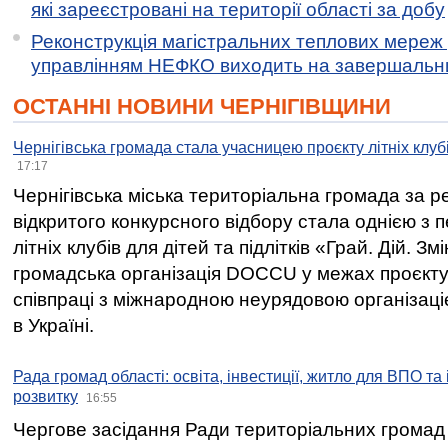
які зареєстровані на території області за добу
Реконструкція магістральних теплових мереж у
управлінням НЕФКО виходить на завершальн
ОСТАННІ НОВИНИ ЧЕРНІГІВЩИНИ
Чернігівська громада стала учасницею проєкту літніх клуб
17:17
Чернігівська міська територіальна громада за 
відкритого конкурсного відбору стала однією з
літніх клубів для дітей та підлітків «Грай. Дій. З
громадська організація DOCCU у межах проєкту 
співпраці з міжнародною неурядовою організаціє
в Україні.
Рада громад області: освіта, інвестиції, житло для ВПО та
розвитку
16:55
Чергове засідання Ради територіальних громад 