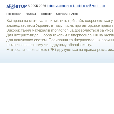
© 2005-2026
Інформ-агенція «Чернігівський монітор»
Про проект
|
Реклама
|
Партнери
|
Контакти
|
Архів
Всі права на матеріали, які містить цей сайт, охороняються у 
законодавством України, в тому числі, про авторське право і 
Використання матерiалiв monitor.cn.ua дозволяється за умов
Для iнтернет-видань обов'язковим є гiперпосилання на monito
для пошукових систем. Посилання та гіперпосилання повинні
виключно в першому чи в другому абзаці тексту.
Матеріали з позначкою (PR) друкуються на правах реклами..