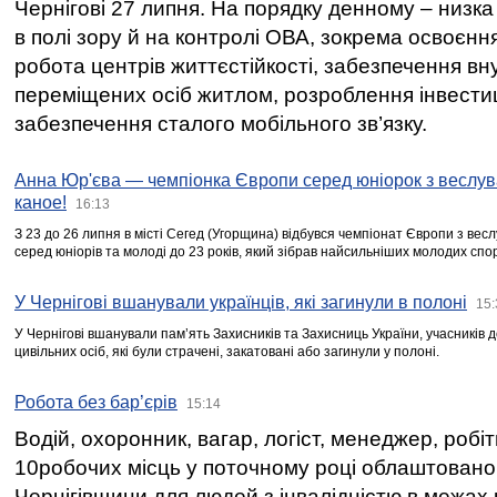
Чернігові 27 липня. На порядку денному – низка
в полі зору й на контролі ОВА, зокрема освоєння
робота центрів життєстійкості, забезпечення вн
переміщених осіб житлом, розроблення інвестиц
забезпечення сталого мобільного зв’язку.
Анна Юр'єва — чемпіонка Європи серед юніорок з веслув
каное!
16:13
З 23 до 26 липня в місті Сегед (Угорщина) відбувся чемпіонат Європи з вес
серед юніорів та молоді до 23 років, який зібрав найсильніших молодих спо
У Чернігові вшанували українців, які загинули в полоні
15:
У Чернігові вшанували пам’ять Захисників та Захисниць України, учасників
цивільних осіб, які були страчені, закатовані або загинули у полоні.
Робота без бар’єрів
15:14
Водій, охоронник, вагар, логіст, менеджер, робі
10робочих місць у поточному році облаштован
Чернігівщини для людей з інвалідністю в межах