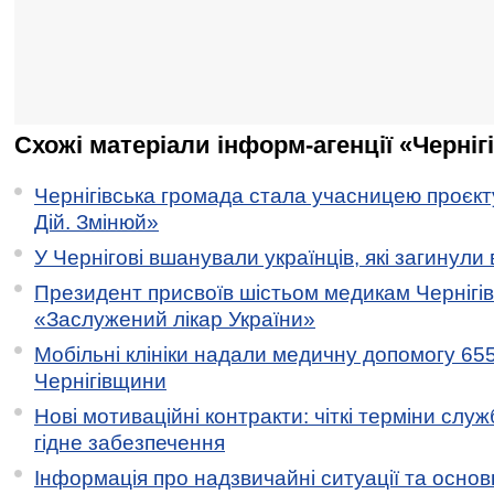
Схожі матеріали інформ-агенції «Черніг
Чернігівська громада стала учасницею проєкту 
Дій. Змінюй»
У Чернігові вшанували українців, які загинули 
Президент присвоїв шістьом медикам Чернігі
«Заслужений лікар України»
Мобільні клініки надали медичну допомогу 65
Чернігівщини
Нові мотиваційні контракти: чіткі терміни служ
гідне забезпечення
Інформація про надзвичайні ситуації та основн