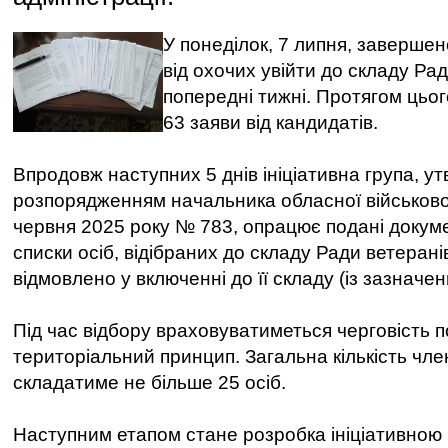
У понеділок, 7 липня, заверше
від охочих увійти до складу Ра
попередні тижні. Протягом цьо
63 заяви від кандидатів.
Впродовж наступних 5 днів ініціативна група, у
розпорядженням начальника обласної військової 
червня 2025 року № 783, опрацює подані докум
списки осіб, відібраних до складу Ради ветеранів
відмовлено у включенні до її складу (із зазначен
Під час відбору враховуватиметься черговість п
територіальний принцип. Загальна кількість чле
складатиме не більше 25 осіб.
Наступним етапом стане розробка ініціативною