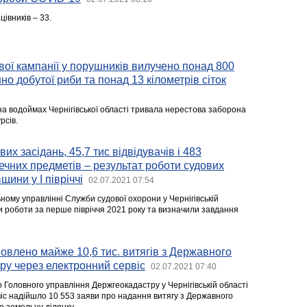
цівників – 33.
ої кампанії у порушників вилучено понад 800
но добутої риби та понад 13 кілометрів сіток
 на водоймах Чернігівської області тривала нерестова заборона
рсів.
их засідань, 45,7 тис відвідувачів і 483
чних предметів – результат роботи судових
щини у І півріччі
02.07.2021 07:54
ному управлінні Служби судової охорони у Чернігівській
и роботи за перше півріччя 2021 року та визначили завдання
мовлено майже 10,6 тис. витягів з Державного
ру через електронний сервіс
02.07.2021 07:40
о Головного управління Держгеокадастру у Чернігівській області
іс надійшло 10 553 заяви про надання витягу з Державного