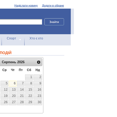
Надіслати новину
Додати в обране
Спорт
Хто є хто
ПОДІЙ
Серпень
2026
Ср
Чт
Пт
Сб
Нд
1
2
5
6
7
8
9
12
13
14
15
16
19
20
21
22
23
26
27
28
29
30