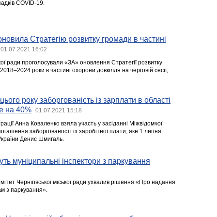
падків COVID-19.
новила Стратегію розвитку громади в частині
01.07.2021 16:02
кої ради проголосували «ЗА» оновлення Стратегії розвитку
 2018–2024 роки в частині охорони довкілля на черговій сесії,
цього року заборгованість із зарплати в області
е на 40%
01.07.2021 15:18
ації Анна Коваленко взяла участь у засіданні Міжвідомчої
погашення заборгованості із заробітної плати, яке 1 липня
України Денис Шмигаль.
муть муніципальні інспектори з паркування
мітет Чернігівської міської ради ухвалив рішення «Про надання
м з паркування».