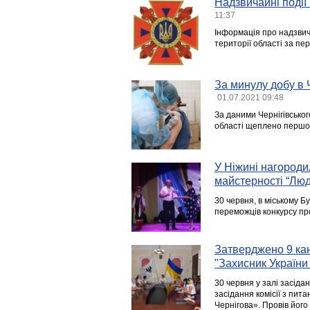
Надзвичайні події 
11:37
Інформація про надзвича
території області за пер
За минулу добу в 
01.07.2021 09:48
За даними Чернігівськог
області щеплено першо
У Ніжині нагороди
майстерності “Люд
30 червня, в міському 
переможців конкурсу пр
Затверджено 9 ка
"Захисник України
30 червня у залі засідан
засідання комісії з пит
Чернігова». Провів його