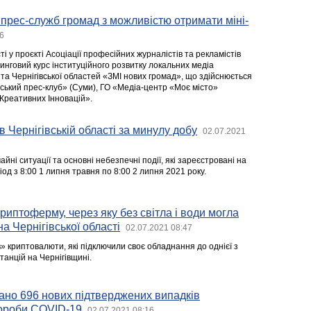
 прес-служб громад з можливістю отримати міні-
6
і у проєкті Асоціації професійних журналістів та рекламістів
говий курс інституційного розвитку локальних медіа
та Чернігівської областей «ЗМІ нових громад», що здійснюється
мський прес-клуб» (Суми), ГО «Медіа-центр «Моє місто»
т Креативних Інновацій».
в Чернігівській області за минулу добу
02.07.2021
йні ситуації та основні небезпечні події, які зареєстровані на
іод з 8:00 1 липня травня по 8:00 2 липня 2021 року.
иптоферму, через яку без світла і води могла
а Чернігівської області
02.07.2021 08:47
» криптовалюти, які підключили своє обладнання до однієї з
анцій на Чернігівщині.
вано 696 нових підтверджених випадків
вороби COVID-19
02.07.2021 08:16