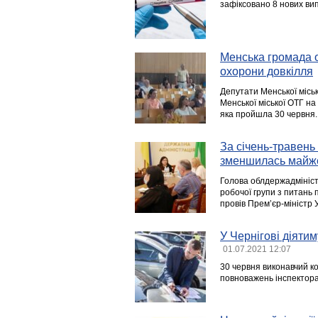
зафіксовано 8 нових ви
Менська громада о
охорони довкілля
Депутати Менської місь
Менської міської ОТГ на
яка пройшла 30 червня.
За січень-травень 
зменшилась майж
Голова облдержадміністр
робочої групи з питань 
провів Прем’єр-міністр 
У Чернігові діяти
01.07.2021 12:07
30 червня виконавчий ко
повноважень інспектора