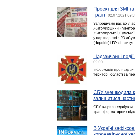
Проект для ЗМІ та
грант
02.07.2021 09:3
Запрошуємо вас до участ
Житомирщини «Менторин
Житомирської, Сумської 
у партнерстві з ГО «Су
(Чернігів) і ГО «Інститу
Надзвичайні події 
09:00
Інформація про надзвича
території області за пер
СБУ знешкодила кр
залишитися частин
СБУ викрила «добувачів
трансформаторних підст
В Україні зафіксо
коронавірусної х