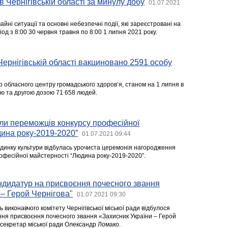
в Чернігівській області за минулу добу
01.07.2021
йні ситуації та основні небезпечні події, які зареєстровані на
іод з 8:00 30 червня травня по 8:00 1 липня 2021 року.
Чернігівській області вакциновано 2591 особу
о обласного центру громадського здоров’я, станом на 1 липня в
ю та другою дозою 71 658 людей.
ли переможців конкурсу професійної
ина року-2019-2020”
01.07.2021 09:44
Будинку культури відбулась урочиста церемонія нагородження
офесійної майстерності “Людина року-2019-2020”.
ндидатур на присвоєння почесного звання
 – Герой Чернігова"
01.07.2021 09:30
ь виконавчого комітету Чернігівської міської ради відбулося
ання присвоєння почесного звання «Захисник України – Герой
 секретар міської ради Олександр Ломако.