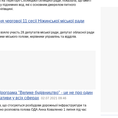
 на території Сосницької селищної ради, показала, що вжиті
у підземних вод, які є основним джерелом питного
ігівщині.
я чергової 11 сесії Ніжинської міської ради
взяло участь 28 депутатів міської ради, депутат обласної ради
ки міського голови, керівники управлінь та відділів.
рограма "Велике будівництво" - це не про один
ціативи у всіх сферах
02.07.2021 09:46
ив, що стосуються розбудови дорожньої інфраструктури та
но розповіла голова ОДА Анна Коваленко 1 липня під час