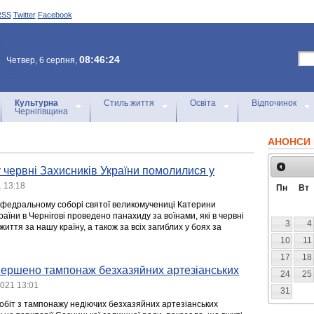
RSS
Twitter
Facebook
08:46:24
Четвер, 6 серпня,
Культурна
Стиль життя
Освіта
Відпочинок
Чернігівщина
АНОНСИ 
у червні Захисників України помолилися у
 13:18
Пн
Вт
афедральному соборі святої великомучениці Катерини
аїни в Чернігові проведено панахиду за воїнами, які в червні
3
4
життя за нашу країну, а також за всіх загиблих у боях за
10
11
17
18
вершено тампонаж безхазяйних артезіанських
24
25
2021 13:01
31
робіт з тампонажу недіючих безхазяйних артезіанських