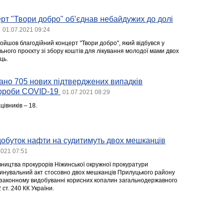
рт "Твори добро" об’єднав небайдужих до долі
01.07.2021 09:24
ройшов благодійний концерт "Твори добро", який відбувся у
льного проєкту зі збору коштів для лікування молодої мами двох
ць.
вано 705 нових підтверджених випадків
вороби COVID-19
01.07.2021 08:29
цівників – 18.
добуток нафти на судитимуть двох мешканців
2021 07:51
вництва прокурорів Ніжинської окружної прокуратури
инувальний акт стосовно двох мешканців Прилуцького району
езаконному видобуванні корисних копалин загальнодержавного
 ст. 240 КК України.