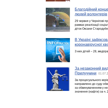
Благодійний конце
людей волонтерів
29 червня у Чернігові п
рамках реалізації соціа
діток Оксани Стародубе
В Україні зафіксо
коронавірусної х
З них дітей – 28, медпра
За незаконний ви
Прилуччини
01.07.
За процесуального кері
направлено до суду обв
за обвинуваченням у н
значення (нафти) за ч. 2