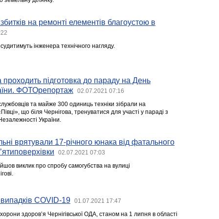
о земельну ділянку.
 збитків на ремонті елементів благоустою в
:22
 судитимуть інженера технічного нагляду.
 проходить підготовка до параду на День
аїни. ФОТОрепортаж
02.07.2021 07:16
службовців та майже 300 одиниць техніки зібрали на
Півці», що біля Чернігова, тренуватися для участі у параді з
 Незалежності України.
ульні врятували 17-річного юнака від фатального
в’ятиповерхівки
02.07.2021 07:03
ійшов виклик про спробу самогубства на вулиці
гові.
 випадків COVID-19
01.07.2021 17:47
орони здоров’я Чернігівської ОДА, станом на 1 липня в області