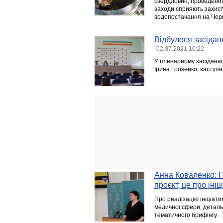
свердловин, проведених
заходи сприяють захист
водопостачання на Черн
Відбулося засіданн
02.07.2021 10:22
У пленарному засіданні 
Ірина Грозенко, заступни
Анна Коваленко: П
проєкт, це про іні
Про реалізацію ініціат
медичної сфери, деталь
тематичного брифінгу.