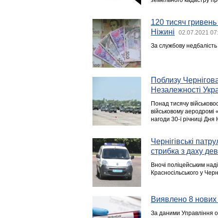
земельного кадастру пр
120 тисяч гривень
Ніжині
02.07.2021 07
За службову недбалість
Поблизу Чернігова
Незалежності Укр
Понад тисячу військово
військовому аеродромі «
нагоди 30-ї річниці Дня
Чернігівські патр
стрибка з даху де
Вночі поліцейським над
Красносільського у Черні
Виявлено 8 нових
За даними Управління ох