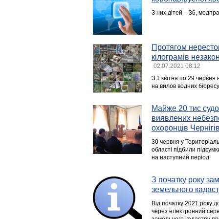
З них дітей – 36, медпра
Протягом нерестов
кілограмів незакон
02.07.2021 08:12
З 1 квітня по 29 червня
на вилов водних біоресу
Майже 20 тис судов
виявлених небезпе
охоронців Чернігів
30 червня у Територіаль
області підбили підсумк
на наступний період.
З початку року за
земельного кадаст
Від початку 2021 року д
через електронний серв