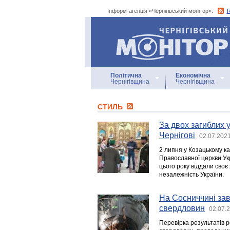
Інформ-агенція «Чернігівський монітор»:
Інформ-агенція
«Чернігівський монітор»
Політична
Економічна
Чернігівщина
Чернігівщина
СТИЛЬ
За двох загиблих 
Чернігові
02.07.2021
2 липня у Козацькому к
Православної церкви Укр
цього року віддали своє 
незалежність України.
На Сосниччині за
свердловин
02.07.
Перевірка результатів 