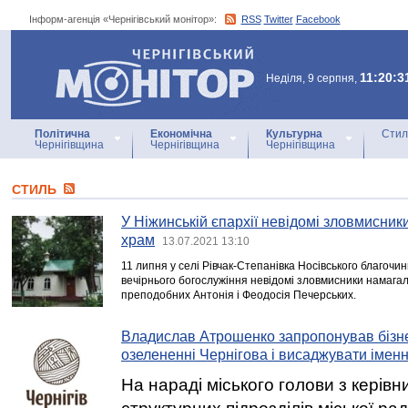
Інформ-агенція «Чернігівський монітор»:
RSS
Twitter
Facebook
Інформ-агенція
«Чернігівський монітор»
11:20:3
Неділя, 9 серпня,
Політична
Економічна
Культурна
Стил
Чернігівщина
Чернігівщина
Чернігівщина
СТИЛЬ
У Ніжинській єпархії невідомі зловмисник
храм
13.07.2021 13:10
11 липня у селі Рівчак-Степанівка Носівського благочин
вечірнього богослужіння невідомі зловмисники намагал
преподобних Антонія і Феодосія Печерських.
Владислав Атрошенко запропонував бізне
озелененні Чернігова і висаджувати іменн
На нараді міського голови з керівн