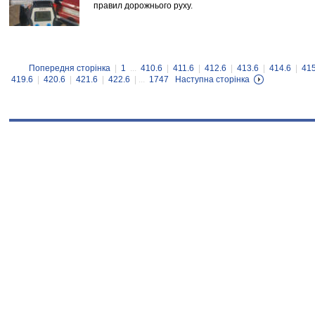
правил дорожнього руху.
Попередня сторінка
|
1
...
410.6
|
411.6
|
412.6
|
413.6
|
414.6
|
415
419.6
|
420.6
|
421.6
|
422.6
| ...
1747
Наступна сторінка