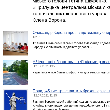
міського голови Тетяна Шкуренко, 
«Прилуцька центральна міська лік
та начальник фінансового управлін
Олена Ворона.
Олександр Кодола провів щотижневу опе
13:35
12 липня Ніжинський міський голова Олександр Кодол
нараду з керівниками відділів та управлінь.
У Чернігові облаштовано 41 кілометр вел
12.07.2021 13:25
Чернігів стає все більш комфортним для велосипедисті
Понад 45 тис. грн сплатить браконьєр за
12.07.2021 11:35
7 липня Борзнянський районний суд виніс вирок про в
кримінального правопорушення передбаченого ч. 1 ст.
України жителя м. Борзна.