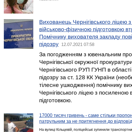
Вихованець Чернігівського ліцею 
військово-фізичною підготовкою вт
Помічнику вихователя закладу пов
підозру
12.07.2021 07:58
За погодженням з ювенальним пр
Чернігівської окружної прокуратур
Чернігівського РУП ГУНП в област
підозру за ст. 128 КК України (нео
тілесне ушкодження) помічнику ви
Чернігівського ліцею з посиленою 
підготовкою.
17000 тисяч гривень - саме стільки пропо
патрульним за не притягнення до відпові
На вулиці Кільцевій, поліцейські зупинили транспортн