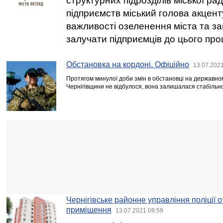
структурних підрозділів міської р
підприємств міський голова акцент
важливості озеленення міста та з
залучати підприємців до цього про
Обстановка на кордоні. Офіційно
13.07.2021
Протягом минулої доби змін в обстановці на державном
Чернігівщини не відбулося, вона залишалася стабільн
Чернігівське районне управління поліції 
приміщення
13.07.2021 09:59