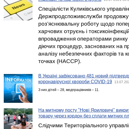
Спеціалісти Куликівського управлі
Держпродспоживслужби продовжу
роз’яснювальну роботу щодо попе
харчових отруєнь і токсикоінфекці
впровадження операторами ринку 
діючих процедур, заснованих на 
аналізу небезпечних факторів та 
точках (НАССР).
В Україні зафіксовано 481 новий підтвер
коронавірусної хвороби COVID-19
13.07.20
З них дітей – 28, медпрацівників – 11.
На митному посту "Нові Яриловичі" викр
товару через кордон без сплати митних п
Слідчими Територіального управл