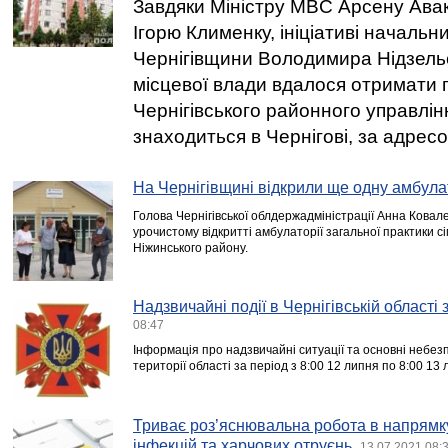
Завдяки Міністру МВC Арсену Авак
Ігорю Клименку, ініціативі начальни
Чернігівщини Володимира Нідзельс
місцевої влади вдалося отримати
Чернігівського районного управлінн
знаходиться в Чернігові, за адресо
На Чернігівщині відкрили ще одну амбула
Голова Чернігівської облдержадміністрації Анна Ковал
урочистому відкритті амбулаторії загальної практики с
Ніжинського району.
Надзвичайні події в Чернігівській області
08:47
Інформація про надзвичайні ситуації та основні небезпе
території області за період з 8:00 12 липня по 8:00 13 
Триває роз’яснювальна робота в напрямк
інфекцій та харчових отруєнь
13.07.2021 08: