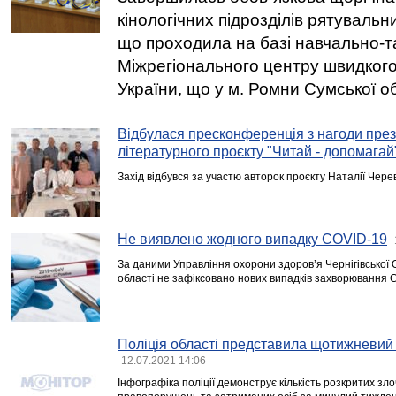
кінологічних підрозділів рятувальн
що проходила на базі навчально-т
Міжрегіонального центру швидког
України, що у м. Ромни Сумської об
Відбулася пресконференція з нагоди през
літературного проєкту "Читай - допомагай
Захід відбувся за участю авторок проєкту Наталії Чере
Не виявлено жодного випадку СOVID-19
За даними Управління охорони здоров’я Чернігівської 
області не зафіксовано нових випадків захворювання 
Поліція області представила щотижневий 
12.07.2021 14:06
Інфографіка поліції демонструє кількість розкритих зл