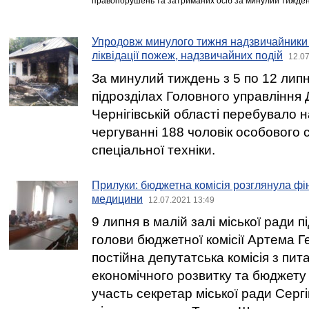
правопорушень та затриманих осіб за минулий тижден
Упродовж минулого тижня надзвичайники 
ліквідації пожеж, надзвичайних подій
12.07
За минулий тиждень з 5 по 12 лип
підрозділах Головного управління
Чернігівській області перебувало 
чергуванні 188 чоловік особового 
спеціальної техніки.
Прилуки: бюджетна комісія розглянула фін
медицини
12.07.2021 13:49
9 липня в малій залі міської ради 
голови бюджетної комісії Артема 
постійна депутатська комісія з пит
економічного розвитку та бюджету м
участь секретар міської ради Сергі