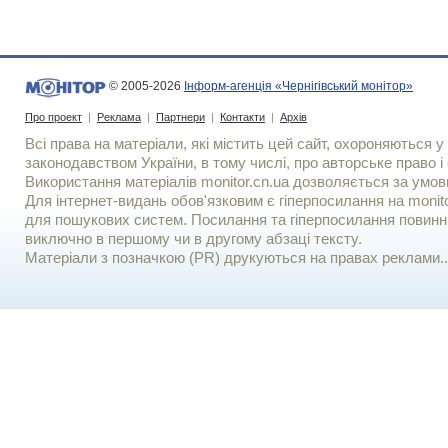
© 2005-2026
Інформ-агенція «Чернігівський монітор»
Про проект
|
Реклама
|
Партнери
|
Контакти
|
Архів
Всі права на матеріали, які містить цей сайт, охороняються у 
законодавством України, в тому числі, про авторське право і 
Використання матерiалiв monitor.cn.ua дозволяється за умов
Для iнтернет-видань обов'язковим є гiперпосилання на monito
для пошукових систем. Посилання та гіперпосилання повинні
виключно в першому чи в другому абзаці тексту.
Матеріали з позначкою (PR) друкуються на правах реклами..