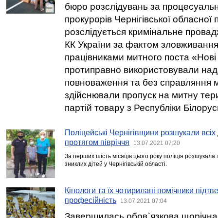
бюро розслідувань за процесуальн
прокурорів Чернігівської обласної
розслідується кримінальне провадж
КК України за фактом зловживанн
працівниками митного поста «Нові 
протиправно використовували над
повноваження та без справляння 
здійснювали пропуск на митну тер
партій товару з Республіки Білорус
Поліцейські Чернігівщини розшукали всіх 
протягом півріччя
13.07.2021 07:20
За перших шість місяців цього року поліція розшукала
зниклих дітей у Чернігівській області.
Кінологи та їх чотирилапі помічники підт
професійність
13.07.2021 07:04
Завершилась обов`язкова щорічна