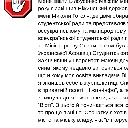
Мене звати Білоусенко Максим мен
року я закінчив Ніжинський держав
імені Миколи Гоголя, де двічі обир
студентської ради та представляв 
всеукраїнському та міжнародному 
всеукраїнської студентської ради п
та Міністерству Освіти. Також був
Української Асоціації Студентсько
Закінчивши університет, маючи др
сина, якому недавно виповнився оди
що нікому моя освіта викладача ВН
я знайшов себе в журналістиці. С
в приватній газеті “Ніжин-інфо”, а 
закинула до міської газети, яка є 
“Вісті”. З цього й починається вся 
та про це пізніше. Спочатку я хотів
місто та міську владу, яка їм і керує