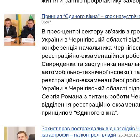
життя й ранню профілактику захв
Принцип “Єдиного вікна” – крок назустріч
06:47
В прес-центрі сектору зв’язків з 
України в Чернігівській області від
конференція начальника Чернігівсь
реєстраційно-екзаменаційної робо
Свириденка та заступника начальн
автомобільно-технічної інспекції та
реєстраційно-екзаменаційної роб
України в Чернігівській області підп
Сергія Романа з питань роботи Чер
відділення реєстраційно-екзаменац
принципом “Єдиного вікна”.
Захист прав постраждалих від наслідків 
катастрофи – на контролі влади
25.04.2012 