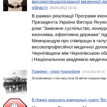
високоспеціалізованої медичної 
області
24.04.2012 15:10
В рамках реалізації Програми ек
Президента України Віктора Януко
роки “Заможне суспільство, конк
економіка, ефективна держава” пі
Меморандум про співпрацю в галу
високопрофесійної медичної допо
Чернігівщини між Чернігівською о
і Національною академією медични
Пожежні - герої Чорнобиля
24.04.2012 06:15
26 років минає з того часу, коли 26 квітня страшна біда
В Ніжині знищують комунальну газету “Віст