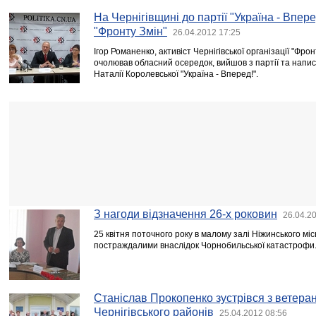
На Чернігівщині до партії "Україна - Впер
"Фронту Змін"
26.04.2012 17:25
Ігор Романенко, активіст Чернігівської організації "Фро
очолював обласний осередок, вийшов з партії та напис
Наталії Королевської "Україна - Вперед!".
З нагоди відзначення 26-х роковин
26.04.2
25 квітня поточного року в малому залі Ніжинського міс
постраждалими внаслідок Чорнобильської катастрофи
Станіслав Прокопенко зустрівся з ветера
Чернігівського районів
25.04.2012 08:56