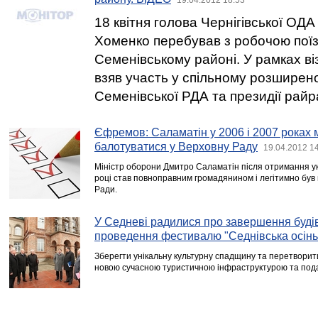
18 квітня голова Чернігівської ОД
Хоменко перебував з робочою пої
Семенівському районі. У рамках ві
взяв участь у спільному розширено
Семенівської РДА та президії райр
Єфремов: Саламатін у 2006 і 2007 роках 
балотуватися у Верховну Раду
19.04.2012 1
Міністр оборони Дмитро Саламатін після отримання ук
році став повноправним громадянином і легітимно був
Ради.
У Седневі радилися про завершення буді
проведення фестивалю "Седнівська осінь
Зберегти унікальну культурну спадщину та перетворит
новою сучасною туристичною інфраструктурою та под