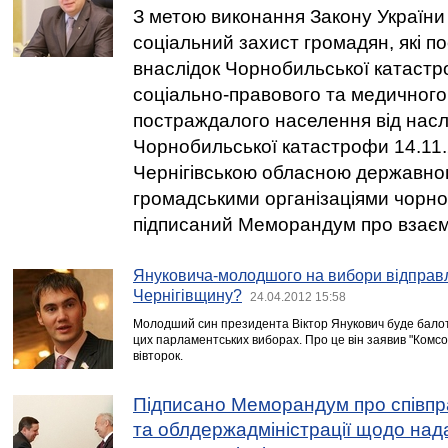
З метою виконання Закону України 
соціальний захист громадян, які 
внаслідок Чорнобильської катаст
соціально-правового та медичного
постраждалого населення від наслі
Чорнобильської катастрофи 14.11.
Чернігівською обласною державною
громадськими організаціями чорно
підписаний Меморандум про взаєм
Януковича-молодшого на вибори відправл
Чернігівщину?
24.04.2012 15:58
Молодший син президента Віктор Янукович буде балот
цих парламентських виборах. Про це він заявив "Комсом
вівторок.
Підписано Меморандум про співп
та облдержадміністрації щодо над