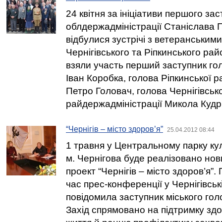
24 квітня за ініціативи першого за
облдержадміністрації Станіслава 
відбулися зустрічі з ветеранським
Чернігівського та Ріпкинського райо
взяли участь перший заступник го
Іван Коробка, голова Ріпкинської 
Петро Головач, голова Чернігівсько
райдержадміністрації Микола Кудр
“Чернігів – місто здоров’я”
25.04.2012 08:44
1 травня у Центральному парку кул
м. Чернігова буде реалізовано но
проект “Чернігів – місто здоров’я”. 
час прес-конференції у Чернігівські
повідомила заступник міського го
Захід спрямовано на підтримку зд