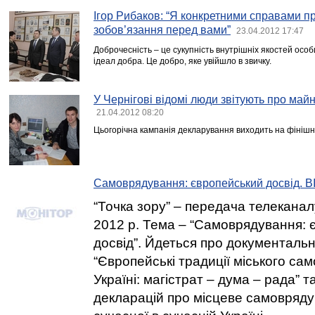
Ігор Рибаков: “Я конкретними справами п
зобов’язання перед вами”
23.04.2012 17:47
Доброчесність – це сукупність внутрішніх якостей осо
ідеал добра. Це добро, яке увійшло в звичку.
У Чернігові відомі люди звітують про май
21.04.2012 08:20
Цьогорічна кампанія декларування виходить на фінішн
Самоврядування: європейський досвід. 
“Точка зору” – передача телеканалу
2012 р. Тема – “Самоврядування: 
досвід”. Йдеться про документаль
“Європейські традиції міського са
Україні: магістрат – дума – рада” т
декларацій про місцеве самовряду