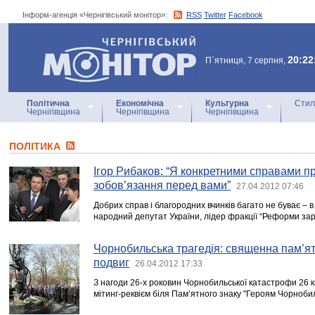
Інформ-агенція «Чернігівський монітор»:
RSS
Twitter
Facebook
Інформ-агенція
«Чернігівський монітор»
20:22
П`ятниця, 7 серпня,
Політична
Економічна
Культурна
Стил
Чернігівщина
Чернігівщина
Чернігівщина
ПОЛІТИКА
Ігор Рибаков: “Я конкретними справами п
зобов’язання перед вами”
27.04.2012 07:46
Добрих справ і благородних вчинків багато не буває –
народний депутат України, лідер фракції “Реформи зар
Чорнобильська трагедія: священна пам’я
подвиг
26.04.2012 17:33
З нагоди 26-х роковин Чорнобильської катастрофи 26 кв
мітинг-реквієм біля Пам’ятного знаку "Героям Чорноби