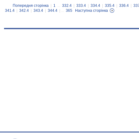
Попередня сторінка
|
1
...
332.4
|
333.4
|
334.4
|
335.4
|
336.4
|
33
341.4
|
342.4
|
343.4
|
344.4
| ...
365
Наступна сторінка