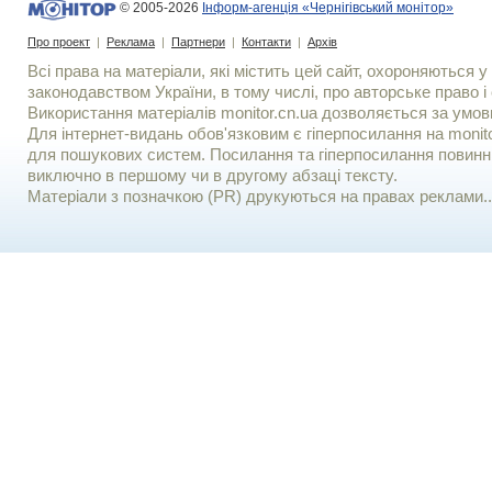
© 2005-2026
Інформ-агенція «Чернігівський монітор»
Про проект
|
Реклама
|
Партнери
|
Контакти
|
Архів
Всі права на матеріали, які містить цей сайт, охороняються у 
законодавством України, в тому числі, про авторське право і 
Використання матерiалiв monitor.cn.ua дозволяється за умов
Для iнтернет-видань обов'язковим є гiперпосилання на monito
для пошукових систем. Посилання та гіперпосилання повинні
виключно в першому чи в другому абзаці тексту.
Матеріали з позначкою (PR) друкуються на правах реклами..