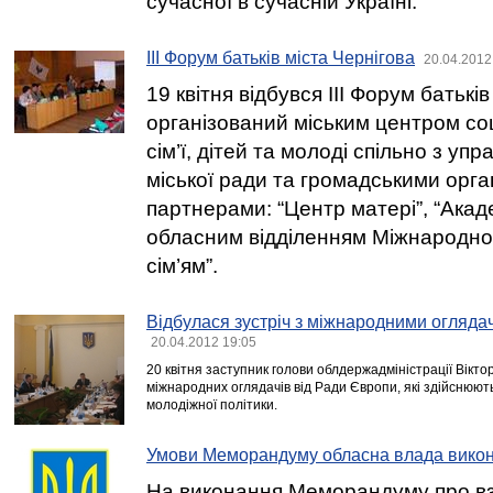
сучасної в сучасній Україні.
III Форум батьків міста Чернігова
20.04.2012
19 квітня відбувся ІІІ Форум батьків
організований міським центром со
сім’ї, дітей та молоді спільно з упр
міської ради та громадськими орга
партнерами: “Центр матері”, “Акаде
обласним відділенням Міжнародно
сім’ям”.
Відбулася зустріч з міжнародними огляда
20.04.2012 19:05
20 квітня заступник голови облдержадміністрації Віктор
міжнародних оглядачів від Ради Європи, які здійснюють
молодіжної політики.
Умови Меморандуму обласна влада вико
На виконання Меморандуму про в