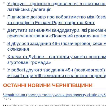
У фокусі – проєкти з відновлення: з візитом на
латвійська делегація
Підписано договір про побратимство між Коз
та парафією Еш-кам-Рідлі графства Кент
Депутати визначили кандидатури, які рекоме
присвоєння звання «Почесний громадянин Черн
Відбулося засідання 46-ї (позачергової) сесії м
скликання
Холми та Дубове – партнери у межах програми
згуртовані громади»
У роботі другого засідання 45-ї (позачергової) 
міської ради VIII скликання оголошено перерв
ОСТАННІ НОВИНИ ЧЕРНІГІВЩИНИ
Чернігівська громада стала учасницею проєкту літніх клуб
17:17