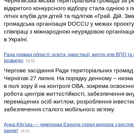
Чернігівська міська територіальна громада за 
відкритого конкурсного відбору стала однією з
літніх клубів для дітей та підлітків «Грай. Дій. З
громадська організація DOCCU у межах проєкту 
співпраці з міжнародною неурядовою організаціє
в Україні.
Рада громад області: освіта, інвестиції, житло для ВПО та
розвитку
16:55
Чергове засідання Ради територіальних громад 
Чернігові 27 липня. На порядку денному – низка
в полі зору й на контролі ОВА, зокрема освоєння
робота центрів життєстійкості, забезпечення вн
переміщених осіб житлом, розроблення інвестиц
забезпечення сталого мобільного зв’язку.
Анна Юр'єва — чемпіонка Європи серед юніорок з веслув
каное!
16:13