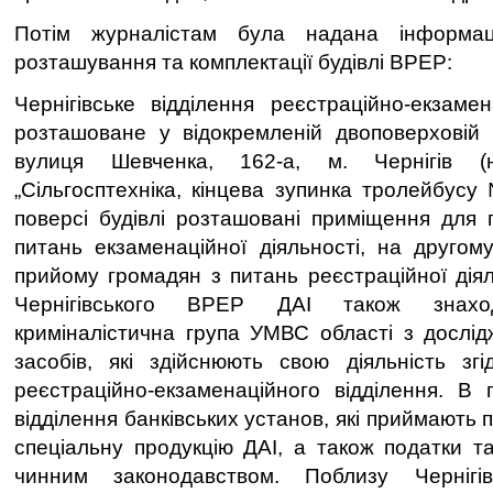
Потім журналістам була надана інформац
розташування та комплектації будівлі ВРЕР:
Чернігівське відділення реєстраційно-екзаме
розташоване у відокремленій двоповерховій 
вулиця Шевченка, 162-а, м. Чернігів (
„Сільгосптехніка, кінцева зупинка тролейбус
поверсі будівлі розташовані приміщення для
питань екзаменаційної діяльності, на друго
прийому громадян з питань реєстраційної діял
Чернігівського ВРЕР ДАІ також знаход
криміналістична група УМВС області з дослі
засобів, які здійснюють свою діяльність зг
реєстраційно-екзаменаційного відділення. В
відділення банківських установ, які приймають 
спеціальну продукцію ДАІ, а також податки т
чинним законодавством. Поблизу Черніг