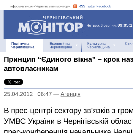
Інформ-агенція «Чернігівський монітор»:
RSS
Twitter
Facebook
Інформ-агенція
«Чернігівський монітор»
09:05:1
Четвер, 6 серпня,
Політична
Економічна
Культурна
Стил
Чернігівщина
Чернігівщина
Чернігівщина
Принцип “Єдиного вікна” – крок наз
автовласникам
25.04.2012 06:47
—
Агенцiя
В прес-центрі сектору зв’язків з гр
УМВС України в Чернігівській облас
прес-конференція начальника Черніг