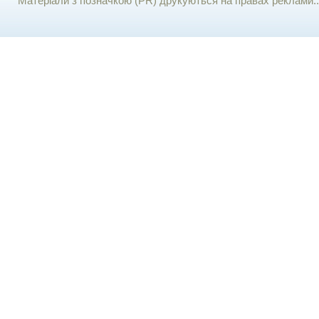
Матеріали з позначкою (PR) друкуються на правах реклами..