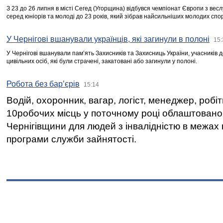
З 23 до 26 липня в місті Сегед (Угорщина) відбувся чемпіонат Європи з вес
серед юніорів та молоді до 23 років, який зібрав найсильніших молодих спо
У Чернігові вшанували українців, які загинули в полоні
15:
У Чернігові вшанували пам’ять Захисників та Захисниць України, учасників
цивільних осіб, які були страчені, закатовані або загинули у полоні.
Робота без бар’єрів
15:14
Водій, охоронник, вагар, логіст, менеджер, робі
10робочих місць у поточному році облаштован
Чернігівщини для людей з інвалідністю в межах
програми служби зайнятості.