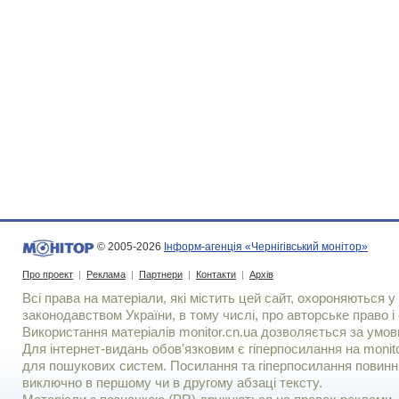
© 2005-2026
Інформ-агенція «Чернігівський монітор»
Про проект
|
Реклама
|
Партнери
|
Контакти
|
Архів
Всі права на матеріали, які містить цей сайт, охороняються у 
законодавством України, в тому числі, про авторське право і 
Використання матерiалiв monitor.cn.ua дозволяється за умов
Для iнтернет-видань обов'язковим є гiперпосилання на monito
для пошукових систем. Посилання та гіперпосилання повинні
виключно в першому чи в другому абзаці тексту.