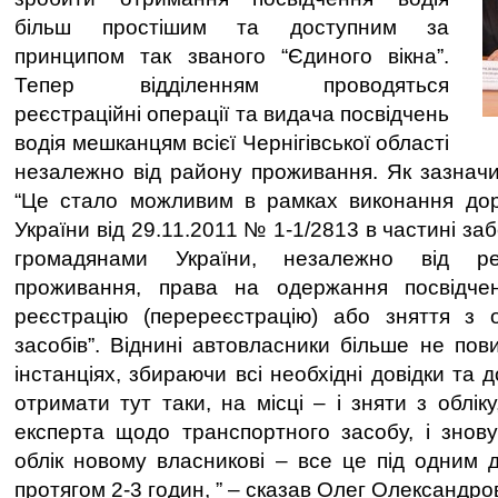
більш простішим та доступним за
принципом так званого “Єдиного вікна”.
Тепер відділенням проводяться
реєстраційні операції та видача посвідчень
водія мешканцям всієї Чернігівської області
незалежно від району проживання. Як зазнач
“Це стало можливим в рамках виконання до
України від 29.11.2011 № 1-1/2813 в частині за
громадянами України, незалежно від ре
проживання, права на одержання посвідче
реєстрацію (перереєстрацію) або зняття з о
засобів”. Віднині автовласники більше не пови
інстанціях, збираючи всі необхідні довідки та
отримати тут таки, на місці – і зняти з обліку
експерта щодо транспортного засобу, і знов
облік новому власникові – все це під одним 
протягом 2-3 годин, ” – сказав Олег Олександро