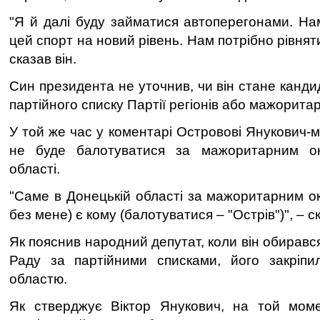
"Я й далі буду займатися автоперегонами. На
цей спорт на новий рівень. Нам потрібно рівнят
сказав він.
Син президента не уточнив, чи він стане канди
партійного списку Партії регіонів або мажоритар
У той же час у коментарі Островові Янукович-
не буде балотуватися за мажоритарним ок
області.
"Саме в Донецькій області за мажоритарним окр
без мене) є кому (балотуватися – "Острів")", – ск
Як пояснив народний депутат, коли він обирав
Раду за партійними списками, його закріпил
областю.
Як стверджує Віктор Янукович, на той моме