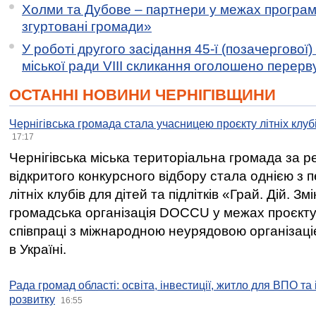
Холми та Дубове – партнери у межах програми
згуртовані громади»
У роботі другого засідання 45-ї (позачергової) 
міської ради VIII скликання оголошено перерв
ОСТАННІ НОВИНИ ЧЕРНІГІВЩИНИ
Чернігівська громада стала учасницею проєкту літніх клуб
17:17
Чернігівська міська територіальна громада за 
відкритого конкурсного відбору стала однією з
літніх клубів для дітей та підлітків «Грай. Дій. З
громадська організація DOCCU у межах проєкту 
співпраці з міжнародною неурядовою організаціє
в Україні.
Рада громад області: освіта, інвестиції, житло для ВПО та
розвитку
16:55