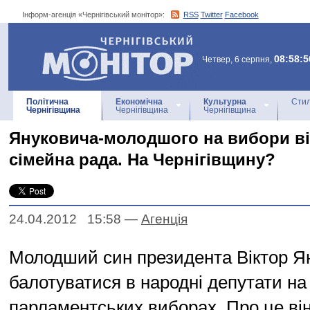
Інформ-агенція «Чернігівський монітор»:
RSS
Twitter
Facebook
Інформ-агенція
«Чернігівський монітор»
08:58:5
Четвер, 6 серпня,
Політична
Економічна
Культурна
Стил
Чернігівщина
Чернігівщина
Чернігівщина
Януковича-молодшого на вибори в
сімейна рада. На Чернігівщину?
24.04.2012 15:58
—
Агенцiя
Молодший син президента Віктор Я
балотуватися в народні депутати на
парламентських виборах. Про це ві