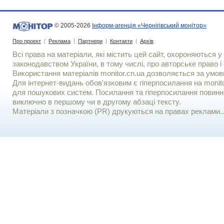
© 2005-2026
Інформ-агенція «Чернігівський монітор»
Про проект
|
Реклама
|
Партнери
|
Контакти
|
Архів
Всі права на матеріали, які містить цей сайт, охороняються у 
законодавством України, в тому числі, про авторське право і 
Використання матерiалiв monitor.cn.ua дозволяється за умов
Для iнтернет-видань обов'язковим є гiперпосилання на monito
для пошукових систем. Посилання та гіперпосилання повинні
виключно в першому чи в другому абзаці тексту.
Матеріали з позначкою (PR) друкуються на правах реклами..