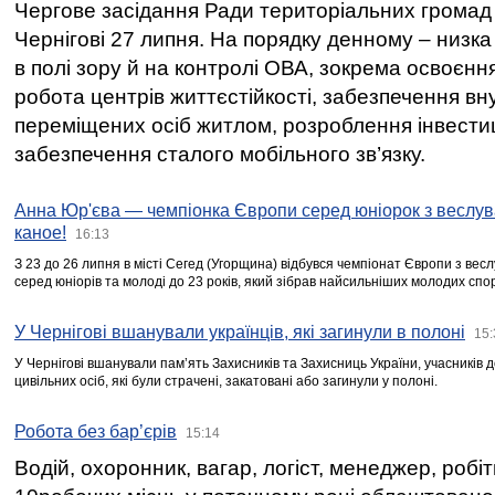
Чергове засідання Ради територіальних громад 
Чернігові 27 липня. На порядку денному – низка
в полі зору й на контролі ОВА, зокрема освоєння
робота центрів життєстійкості, забезпечення вн
переміщених осіб житлом, розроблення інвестиц
забезпечення сталого мобільного зв’язку.
Анна Юр'єва — чемпіонка Європи серед юніорок з веслув
каное!
16:13
З 23 до 26 липня в місті Сегед (Угорщина) відбувся чемпіонат Європи з вес
серед юніорів та молоді до 23 років, який зібрав найсильніших молодих спо
У Чернігові вшанували українців, які загинули в полоні
15:
У Чернігові вшанували пам’ять Захисників та Захисниць України, учасників
цивільних осіб, які були страчені, закатовані або загинули у полоні.
Робота без бар’єрів
15:14
Водій, охоронник, вагар, логіст, менеджер, робі