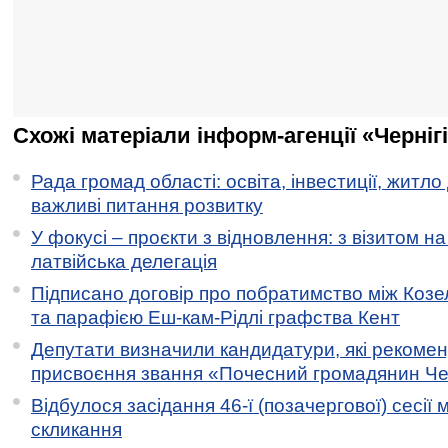
Схожі матеріали інформ-агенції «Черніг
Рада громад області: освіта, інвестиції, житло
важливі питання розвитку
У фокусі – проєкти з відновлення: з візитом на
латвійська делегація
Підписано договір про побратимство між Коз
та парафією Еш-кам-Рідлі графства Кент
Депутати визначили кандидатури, які рекоме
присвоєння звання «Почесний громадянин Черн
Відбулося засідання 46-ї (позачергової) сесії м
скликання