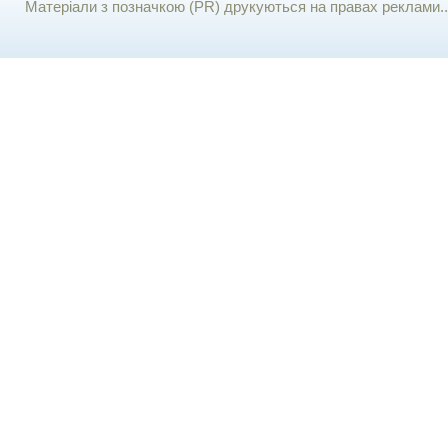
Матеріали з позначкою (PR) друкуються на правах реклами..