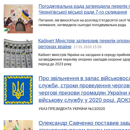
Погоджувальна рада затвердила перелік пи
Чернігівської міської ради 7-го скликання
Питання, які виносяться на розгляд п’ятдесятої сесії Че
скликання, затвердила сьогодні погоджувальна рада.
Кабінет Міністрів затвердив перелік опорн
регіонах країни
17.01.2020 15:56
Кабінет міністрів України на засіданні в середу прий
затвердження переліку опорних закладів охорони здоро
період до 2023 року.
Про звільнення в запас військовос
служби, строки проведення чергов
чергові призови громадян України 
військову службу у 2020 році. Д
УКАЗ ПРЕЗИДЕНТА УКРАЇНИ №13/2020
Олександр Савченко поставив зав