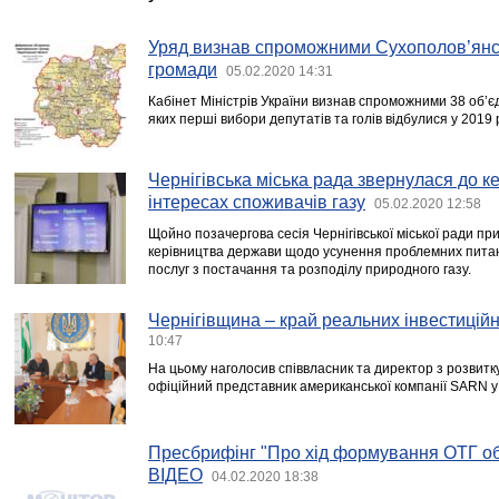
Уряд визнав спроможними Сухополов’янс
громади
05.02.2020 14:31
Кабінет Міністрів України визнав спроможними 38 об’є
яких перші вибори депутатів та голів відбулися у 2019 
Чернігівська міська рада звернулася до к
інтересах споживачів газу
05.02.2020 12:58
Щойно позачергова сесія Чернігівської міської ради п
керівництва держави щодо усунення проблемних питан
послуг з постачання та розподілу природного газу.
Чернігівщина – край реальних інвестицій
10:47
На цьому наголосив співвласник та директор з розвит
офіційний представник американської компанії SARN у
Пресбрифінг "Про хід формування ОТГ обл
ВІДЕО
04.02.2020 18:38