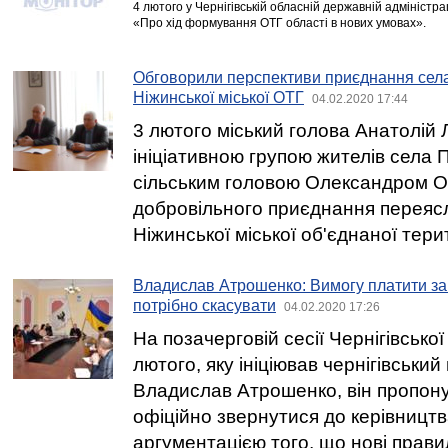
4 лютого у Чернігівській обласній державній адміністра
«Про хід формування ОТГ області в нових умовах».
Обговорили перспективи приєднання села
Ніжинської міської ОТГ
04.02.2020 17:44
3 лютого міський голова Анатолій Л
ініціативною групою жителів села П
сільським головою Олександром О
добровільного приєднання переясл
Ніжинської міської об'єднаної тери
Владислав Атрошенко: Вимогу платити за
потрібно скасувати
04.02.2020 17:26
На позачерговій сесії Чернігівської
лютого, яку ініціював чернігівський
Владислав Атрошенко, він пропон
офіційно звернутися до керівницт
аргументацією того, що нові прави