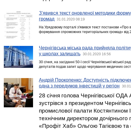
З'явився текст оновленої методики фор
громад
31.01.2020 08:19
На Урядовому порталі з'явився текст постанови «Про 
формування спроможних територіальних громад» від 2
Чернігівська міська рада прийняла політ
у школах залишать
30.01.2020 16:56
30 січня, на засіданні 50-ї сесії Чернігівської міської ра
депутатів подав запит щодо чергування медичних сест
Андрій Прокопенко: Доступність підключе
одна з передумов інвестицій у регіон
30.01
28 січня голова Чернігівської ОДА
зустрівся з президентом Чернігівсь
промислової палати Костянтином І
технічним директором дочірнього
«Профіт Хаб» Ольгою Тагієвою та