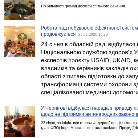
По більшості громад досягли спільного бачення.
Робота над побудовою ефективної систем
продовжується
25.01.2020 10:30
24 січня в обласній раді відбулася 
Національною службою здоров'я Ук
експертів проєкту USAID, UKAID, к
власників та керівників закладів о
області з питань підготовки до зап
трансформації системи охорони зд
спеціалізованої медичної допомоги
У Чернігові відбулася нарада з приводу 
щодо не підтримки антинародних законоп
23 січня, за ініціативи голови Федерації профспілкових 
(далі ФПО) Ігоря Москаленко в залі засідань Президії