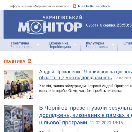
Інформ-агенція «Чернігівський монітор»:
RSS
Twitter
Facebook
Інформ-агенція
«Чернігівський монітор»
23:53:3
Субота, 8 серпня,
Політична
Економічна
Культурна
Стил
Чернігівщина
Чернігівщина
Чернігівщина
ПОЛІТИКА
Андрій Прокопенко: Я прийшов на цю пос
області - це моя відповідальність
12.02.2020
Хто він, голова облдержадміністрації Андрій Прокопен
взявши інтерв’ю. Отже, читайте і робіть висновки.
В Чернігові презентували результ
досліджень, виконаних в рамках ві
цільової програми
12.02.2020 18:15