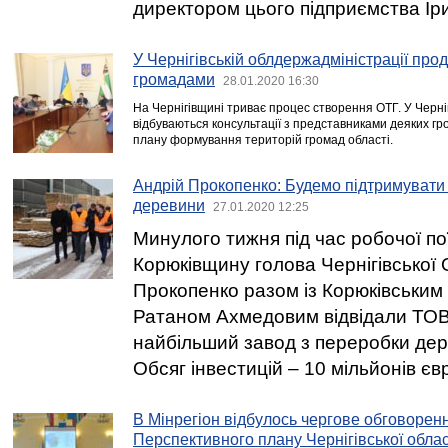
директором цього підприємства Ір
У Чернігівській облдержадміністрації про
громадами
28.01.2020 16:30
На Чернігівщині триває процес створення ОТГ. У Чернігі
відбуваються консультації з представниками деяких г
плану формування територій громад області.
Андрій Прокопенко: Будемо підтримувати
деревини
27.01.2020 12:25
Минулого тижня під час робочої по
Корюківщину голова Чернігівської
Прокопенко разом із Корюківським
Ратаном Ахмедовим відвідали ТО
найбільший завод з переробки дер
Обсяг інвестицій – 10 мільйонів єв
В Мінрегіон відбулось чергове обговорен
Перспективного плану Чернігівської облас