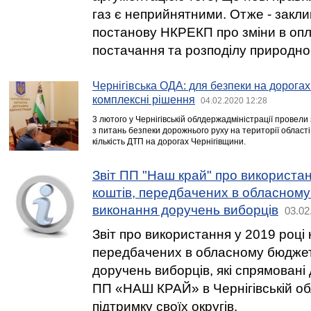
газ є неприйнятними. Отже - закли
постанову НКРЕКП про зміни в опла
постачання та розподілу природног
Чернігівська ОДА: для безпеки на дорогах
комплексні рішення
04.02.2020 12:28
3 лютого у Чернігівській облдержадміністрації провели
з питань безпеки дорожнього руху на території област
кількість ДТП на дорогах Чернігівщини.
Звіт ПП "Наш край" про використан
коштів, передбачених в обласному
виконання доручень виборців
03.02
Звіт про використання у 2019 році 
передбачених в обласному бюджет
доручень виборців, які спрямовані
ПП «НАШ КРАЙ» в Чернігівській об
підтримку своїх округів.