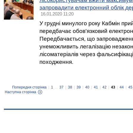
лісокористувачам вжити максимум 
запровадити електронний облік де
16.01.2020 11:20
У грудні минулого року Кабмін при
передбачає обов'язковий електрон
Передбачається, що запровадженн
унеможливить легалізацію незако
лісоматеріалів через фальсифікац
походження.
Попередня сторінка
|
1
...
37
|
38
|
39
|
40
|
41
|
42
|
43
|
44
|
45
Наступна сторінка