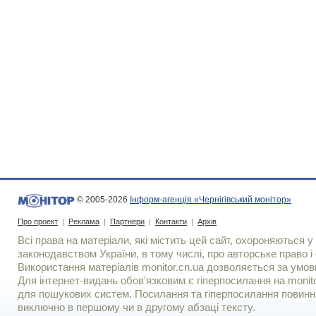
© 2005-2026
Інформ-агенція «Чернігівський монітор»
Про проект
|
Реклама
|
Партнери
|
Контакти
|
Архів
Всі права на матеріали, які містить цей сайт, охороняються у 
законодавством України, в тому числі, про авторське право і 
Використання матерiалiв monitor.cn.ua дозволяється за умов
Для iнтернет-видань обов'язковим є гiперпосилання на monito
для пошукових систем. Посилання та гіперпосилання повинні
виключно в першому чи в другому абзаці тексту.