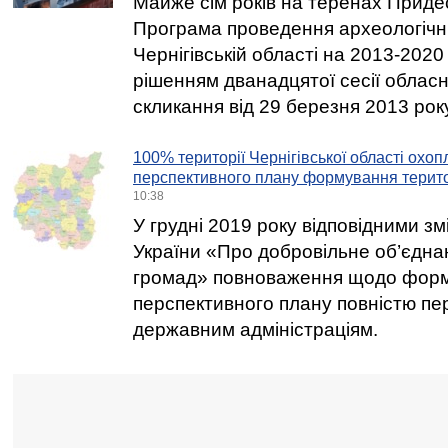
Майже сім років на теренах Приде
Програма проведення археологічн
Чернігівській області на 2013-202
рішенням дванадцятої сесії облас
скликання від 29 березня 2013 року
100% території Чернігівської області охо
перспективного плану формування терит
10:38
У грудні 2019 року відповідними з
України «Про добровільне об’єдна
громад» повноваження щодо фор
перспективного плану повністю пе
державним адміністраціям.