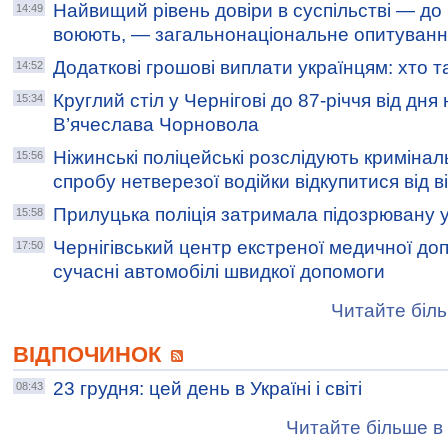
Найвищий рівень довіри в суспільстві — до в
14:49
воюють, — загальнонаціональне опитуванн
Додаткові грошові виплати українцям: хто т
14:52
Круглий стіл у Чернігові до 87-річчя від дн
15:34
В’ячеслава Чорновола
Ніжинські поліцейські розслідують криміна
15:56
спробу нетверезої водійки відкупитися від в
Прилуцька поліція затримала підозрювану у
15:58
Чернігівський центр екстреної медичної до
17:50
сучасні автомобілі швидкої допомоги
Читайте біль
ВІДПОЧИНОК
23 грудня: цей день в Україні і світі
08:43
Читайте більше в 