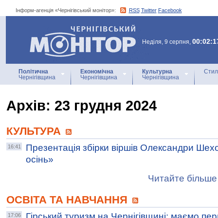
Інформ-агенція «Чернігівський монітор»:
RSS
Twitter
Facebook
Інформ-агенція
«Чернігівський монітор»
00:02:1
Неділя, 9 серпня,
Політична
Економічна
Культурна
Стил
Чернігівщина
Чернігівщина
Чернігівщина
Архiв: 23 грудня 2024
КУЛЬТУРА
Презентація збірки віршів Олександри Шех
16:41
осінь»
Читайте більше 
ОСВІТА ТА НАВЧАННЯ
Гірський туризм на Чернігівщині: маємо пер
17:06