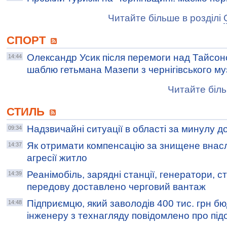
Читайте більше в розділі
СПОРТ
Олександр Усик після перемоги над Тайсоно
14:44
шаблю гетьмана Мазепи з чернігівського м
Читайте біль
СТИЛЬ
Надзвичайні ситуації в області за минулу д
09:34
Як отримати компенсацію за знищене внасл
14:37
агресії житло
Реанімобіль, зарядні станції, генератори, ст
14:39
передову доставлено черговий вантаж
Підприємцю, який заволодів 400 тис. грн бю
14:48
інженеру з технагляду повідомлено про під