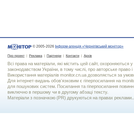
© 2005-2026
Інформ-агенція «Чернігівський монітор»
Про проект
|
Реклама
|
Партнери
|
Контакти
|
Архів
Всі права на матеріали, які містить цей сайт, охороняються у 
законодавством України, в тому числі, про авторське право і 
Використання матерiалiв monitor.cn.ua дозволяється за умов
Для iнтернет-видань обов'язковим є гiперпосилання на monito
для пошукових систем. Посилання та гіперпосилання повинні
виключно в першому чи в другому абзаці тексту.
Матеріали з позначкою (PR) друкуються на правах реклами..