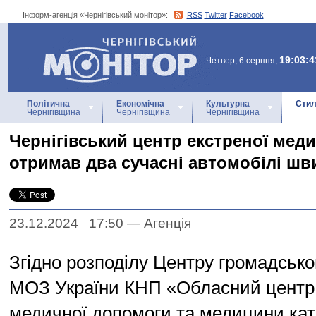
Інформ-агенція «Чернігівський монітор»:
RSS
Twitter
Facebook
Інформ-агенція
«Чернігівський монітор»
19:03:4
Четвер, 6 серпня,
Політична
Економічна
Культурна
Стил
Чернігівщина
Чернігівщина
Чернігівщина
Чернігівський центр екстреної мед
отримав два сучасні автомобілі шв
23.12.2024 17:50
—
Агенцiя
Згідно розподілу Центру громадсько
МОЗ України КНП «Обласний центр 
медичної допомоги та медицини ка