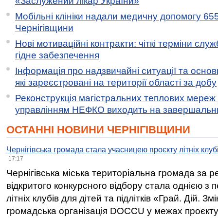
«Заслужений лікар України»
Мобільні клініки надали медичну допомогу 65
Чернігівщини
Нові мотиваційні контракти: чіткі терміни служ
гідне забезпечення
Інформація про надзвичайні ситуації та основн
які зареєстровані на території області за добу
Реконструкція магістральних теплових мереж у
управлінням НЕФКО виходить на завершальн
ОСТАННІ НОВИНИ ЧЕРНІГІВЩИНИ
Чернігівська громада стала учасницею проєкту літніх клуб
17:17
Чернігівська міська територіальна громада за 
відкритого конкурсного відбору стала однією з
літніх клубів для дітей та підлітків «Грай. Дій. З
громадська організація DOCCU у межах проєкту 