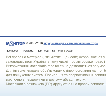
© 2005-2026
Інформ-агенція «Чернігівський монітор»
Про проект
|
Реклама
|
Партнери
|
Контакти
|
Архів
Всі права на матеріали, які містить цей сайт, охороняються у 
законодавством України, в тому числі, про авторське право і 
Використання матерiалiв monitor.cn.ua дозволяється за умов
Для iнтернет-видань обов'язковим є гiперпосилання на monito
для пошукових систем. Посилання та гіперпосилання повинні
виключно в першому чи в другому абзаці тексту.
Матеріали з позначкою (PR) друкуються на правах реклами..