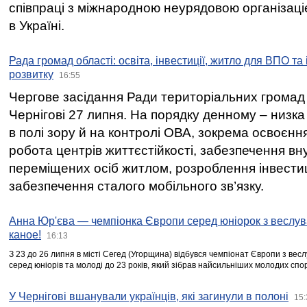
співпраці з міжнародною неурядовою організаціє
в Україні.
Рада громад області: освіта, інвестиції, житло для ВПО та
розвитку
16:55
Чергове засідання Ради територіальних громад 
Чернігові 27 липня. На порядку денному – низка
в полі зору й на контролі ОВА, зокрема освоєння
робота центрів життєстійкості, забезпечення вн
переміщених осіб житлом, розроблення інвестиц
забезпечення сталого мобільного зв’язку.
Анна Юр'єва — чемпіонка Європи серед юніорок з веслув
каное!
16:13
З 23 до 26 липня в місті Сегед (Угорщина) відбувся чемпіонат Європи з вес
серед юніорів та молоді до 23 років, який зібрав найсильніших молодих спо
У Чернігові вшанували українців, які загинули в полоні
15: