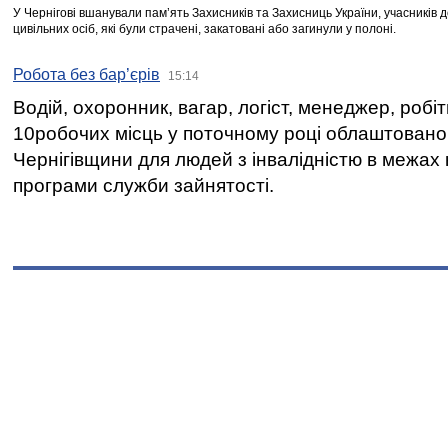
У Чернігові вшанували пам’ять Захисників та Захисниць України, учасників
цивільних осіб, які були страчені, закатовані або загинули у полоні.
Робота без бар’єрів
15:14
Водій, охоронник, вагар, логіст, менеджер, робі
10робочих місць у поточному році облаштован
Чернігівщини для людей з інвалідністю в межах
програми служби зайнятості.