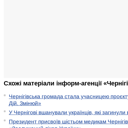
Схожі матеріали інформ-агенції «Черніг
Чернігівська громада стала учасницею проєкту 
Дій. Змінюй»
У Чернігові вшанували українців, які загинули 
Президент присвоїв шістьом медикам Чернігі