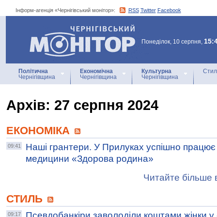
Інформ-агенція «Чернігівський монітор»:
RSS
Twitter
Facebook
Інформ-агенція
«Чернігівський монітор»
15:
Понеділок, 10 серпня,
Політична
Економічна
Культурна
Стил
Чернігівщина
Чернігівщина
Чернігівщина
Архiв: 27 серпня 2024
ЕКОНОМІКА
Наші грантери. У Прилуках успішно працює
09:41
медицини «Здорова родина»
Читайте більше в
СТИЛЬ
Псевдобанкіри заволоділи коштами жінки у 
09:17