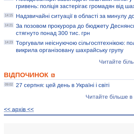
гривень: поліція застерігає громадян від ша
Надзвичайні ситуації в області за минулу д
14:15
За позовом прокурора до бюджету Деснянс
14:21
стягнуто понад 300 тис. грн
Торгували неіснуючою сільгосптехнікою: по
14:23
викрила організовану шахрайську групу
Читайте біль
ВІДПОЧИНОК
27 серпня: цей день в Україні і світі
09:02
Читайте більше в 
<< архiв <<