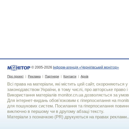
© 2005-2026
Інформ-агенція «Чернігівський монітор»
Про проект
|
Реклама
|
Партнери
|
Контакти
|
Архів
Всі права на матеріали, які містить цей сайт, охороняються у 
законодавством України, в тому числі, про авторське право і 
Використання матерiалiв monitor.cn.ua дозволяється за умов
Для iнтернет-видань обов'язковим є гiперпосилання на monito
для пошукових систем. Посилання та гіперпосилання повинні
виключно в першому чи в другому абзаці тексту.
Матеріали з позначкою (PR) друкуються на правах реклами..