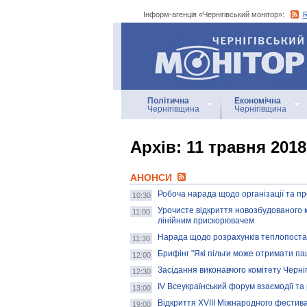
Інформ-агенція «Чернігівський монітор»:
Інформ-агенція
«Чернігівський монітор»
Політична
Економічна
Чернігівщина
Чернігівщина
Архiв: 11 травня 2018
АНОНСИ
Робоча нарада щодо організації та пр
10:30
Урочисте відкриття новозбудованого к
11:00
лінійним прискорювачем
Нарада щодо розрахунків теплопостач
11:30
Брифінг "Які пільги може отримати пац
12:00
Засідання виконавчого комітету Чернігі
12:30
IV Всеукраїнський форум взаємодії та
13:00
Відкриття XVIII Міжнародного фестива
19:00