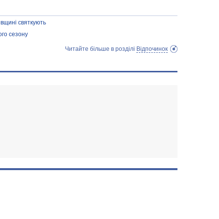
івщині святкують
ого сезону
Читайте більше в розділі
Відпочинок