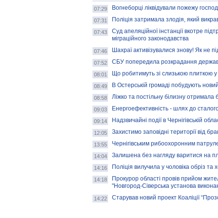
Вогнеборці ліквідували пожежу госпо
07:29
Поліція затримала злодія, який викр
07:31
Суд апеляційної інстанції вкотре під
07:43
міграційного законодавства
Шахраї активізувалися знову! Як не п
07:46
СБУ попередила розкрадання держав
07:52
Що робитимуть зі слизькою плиткою 
08:01
В Остерській громаді побудують новий
08:49
Ліжко та постільну білизну отримала 
08:58
Енергоефективність - шлях до сталог
09:03
Надзвичайні події в Чернігівській обла
09:14
Захистимо заповідні території від бра
12:05
Чернігівським рибоохоронним патрулем
13:55
Залишена без нагляду варитися на пл
14:04
Поліція вилучила у чоловіка обріз та
14:16
Прокурор області провів прийом жите
14:18
"Новгород-Сіверська установа викона
Старував новий проект Коаліції “Проз
14:22