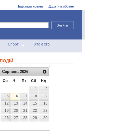
Надіслати новину
Додати в обране
Спорт
Хто є хто
ПОДІЙ
Серпень
2026
Ср
Чт
Пт
Сб
Нд
1
2
5
6
7
8
9
12
13
14
15
16
19
20
21
22
23
26
27
28
29
30