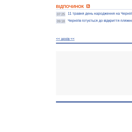
ВІДПОЧИНОК
11 травня день народження на Черніг
07:25
Чернігів готується до відкриття пляжн
09:18
<< архiв <<