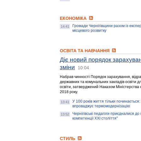
ЕКОНОМІКА
Громади Чернігівщини разом із експе
14:41
місцевого розвитку
ОСВІТА ТА НАВЧАННЯ
Діє новий порядок зарахува
зміни
10:04
Набрав чинності Порядок зарахування, відра
державних та комунальних закладів освіти дл
освіти, затверджений Наказом Міністерства о
2018 року.
У 100 років життя тільки починається:
13:41
впроваджує термомодернізацію
Чернігівські педагоги приєдналися до 
13:52
компетенції ХХІ століття"
СТИЛЬ