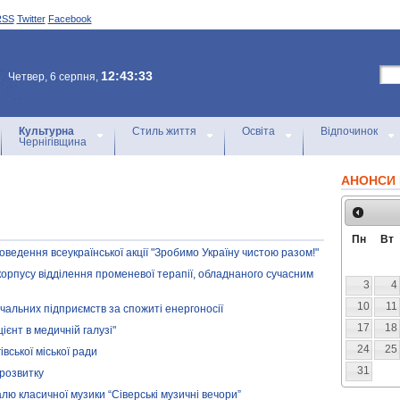
RSS
Twitter
Facebook
12:43:33
Четвер, 6 серпня,
Культурна
Стиль життя
Освіта
Відпочинок
Чернігівщина
АНОНСИ 
Пн
Вт
оведення всеукраїнської акції "Зробимо Україну чистою разом!"
орпусу відділення променевої терапії, обладнаного сучасним
3
4
10
11
альних підприємств за спожиті енергоносії
17
18
ієнт в медичній галузі"
24
25
вської міської ради
31
 розвитку
лю класичної музики “Сіверські музичні вечори”