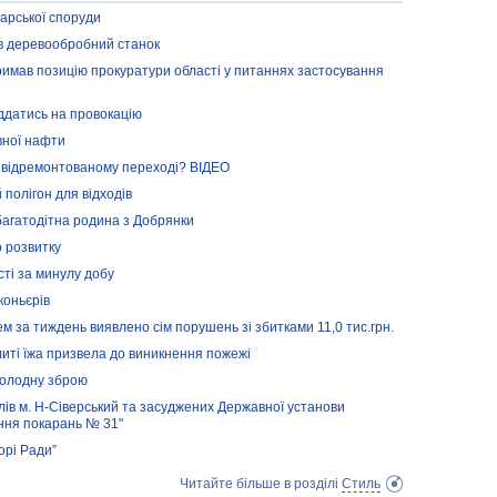
дарської споруди
ав деревообробний станок
тримав позицію прокуратури області у питаннях застосування
іддатись на провокацію
ної нафти
у відремонтованому переході? ВІДЕО
 полігон для відходів
багатодітна родина з Добрянки
о розвитку
сті за минулу добу
коньєрів
 за тиждень виявлено сім порушень зі збитками 11,0 тис.грн.
иті їжа призвела до виникнення пожежі
 холодну зброю
лів м. Н-Сіверський та засуджених Державної установи
ння покарань № 31"
орі Ради”
Читайте більше в розділі
Стиль