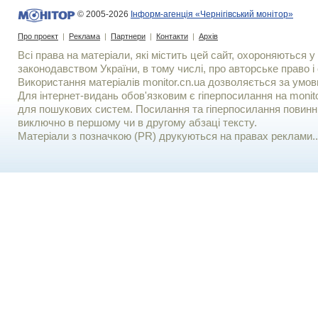
© 2005-2026
Інформ-агенція «Чернігівський монітор»
Про проект
|
Реклама
|
Партнери
|
Контакти
|
Архів
Всі права на матеріали, які містить цей сайт, охороняються у 
законодавством України, в тому числі, про авторське право і 
Використання матерiалiв monitor.cn.ua дозволяється за умов
Для iнтернет-видань обов'язковим є гiперпосилання на monito
для пошукових систем. Посилання та гіперпосилання повинні
виключно в першому чи в другому абзаці тексту.
Матеріали з позначкою (PR) друкуються на правах реклами..