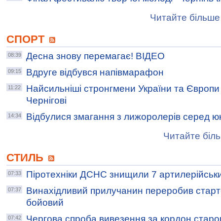
Читайте більше 
СПОРТ
Десна знову перемагає! ВІДЕО
08:39
Вдруге відбувся напівмарафон
09:15
Найсильніші стронгмени України та Європи
11:22
Чернігові
Відбулися змагання з лижоролерів серед юн
14:34
Читайте біль
СТИЛЬ
Піротехніки ДСНС знищили 7 артилерійськи
07:33
Винахідливий прилучанин переробив старто
07:37
бойовий
Чергова спроба вивезення за кордон старо
07:42