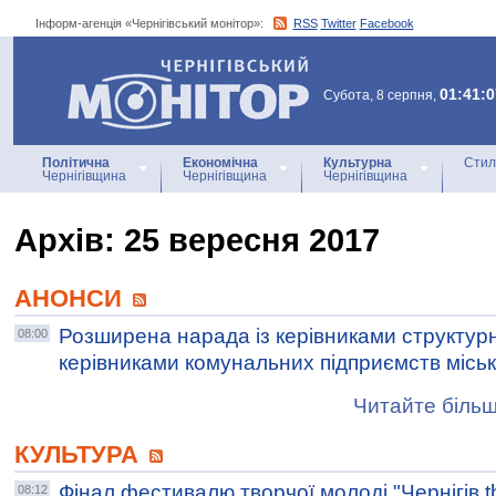
Інформ-агенція «Чернігівський монітор»:
RSS
Twitter
Facebook
Інформ-агенція
«Чернігівський монітор»
01:41:0
Субота, 8 серпня,
Політична
Економічна
Культурна
Стил
Чернігівщина
Чернігівщина
Чернігівщина
Архiв: 25 вересня 2017
АНОНСИ
Розширена нарада із керівниками структурн
08:00
керівниками комунальних підприємств міськ
Читайте більш
КУЛЬТУРА
Фінал фестивалю творчої молоді "Чернігів t
08:12