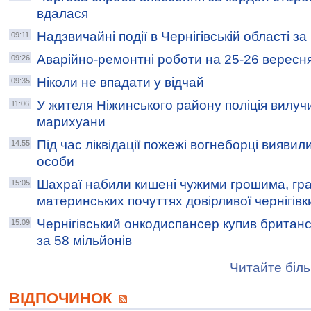
вдалася
Надзвичайні події в Чернігівській області з
09:11
Аварійно-ремонтні роботи на 25-26 вересн
09:26
Ніколи не впадати у відчай
09:35
У жителя Ніжинського району поліція вилуч
11:06
марихуани
Під час ліквідації пожежі вогнеборці виявил
14:55
особи
Шахраї набили кишені чужими грошима, гр
15:05
материнських почуттях довірливої чернігівк
Чернігівський онкодиспансер купив британ
15:09
за 58 мільйонів
Читайте біль
ВІДПОЧИНОК