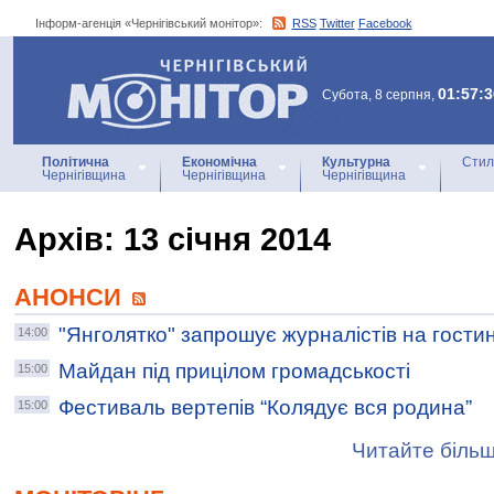
Інформ-агенція «Чернігівський монітор»:
RSS
Twitter
Facebook
Інформ-агенція
«Чернігівський монітор»
01:57:3
Субота, 8 серпня,
Політична
Економічна
Культурна
Стил
Чернігівщина
Чернігівщина
Чернігівщина
Архiв: 13 січня 2014
АНОНСИ
"Янголятко" запрошує журналістів на гости
14:00
Майдан під прицілом громадськості
15:00
Фестиваль вертепів “Колядує вся родина”
15:00
Читайте більш