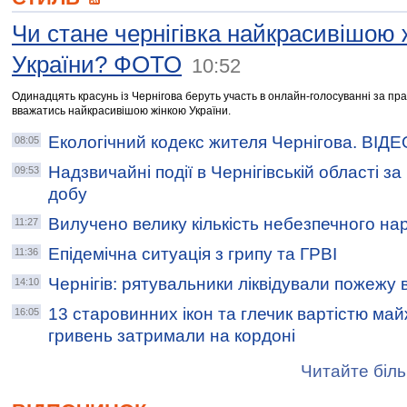
Чи стане чернігівка найкрасивішою 
України? ФОТО
10:52
Одинадцять красунь із Чернігова беруть участь в онлайн-голосуванні за пр
вважатись найкрасивішою жінкою України.
Екологічний кодекс жителя Чернігова. ВІДЕ
08:05
Надзвичайні події в Чернігівській області з
09:53
добу
Вилучено велику кількість небезпечного на
11:27
Епідемічна ситуація з грипу та ГРВІ
11:36
Чернігів: рятувальники ліквідували пожежу 
14:10
13 старовинних ікон та глечик вартістю ма
16:05
гривень затримали на кордоні
Читайте біль