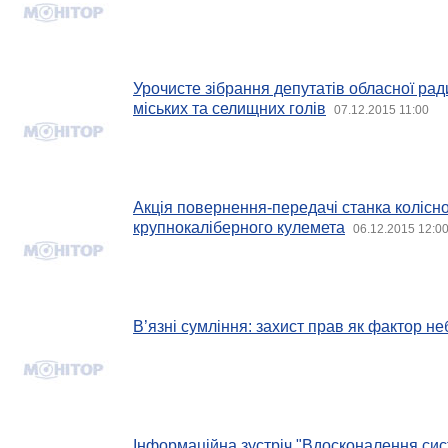
Урочисте зібрання депутатів обласної ради
міських та селищних голів
07.12.2015 11:00
Акція повернення-передачі станка колісно
крупнокаліберного кулемета
06.12.2015 12:0
В’язні сумління: захист прав як фактор н
Інформаційна зустріч "Вдосконалення си