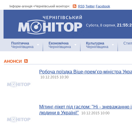
Інформ-агенція «Чернігівський монітор»:
RSS
Twitter
Facebook
Інформ-агенція
«Чернігівський монітор»
21:55:2
Субота, 8 серпня,
Політична
Економічна
Культурна
Стил
Чернігівщина
Чернігівщина
Чернігівщина
АНОНСИ
Робоча поїздка Віце-прем’єр-міністра Укр
10.12.2015 10:30
Мітинг-пікет під гаслом: "Ні - зневажанню
людини в Україні!"
10.12.2015 10:00