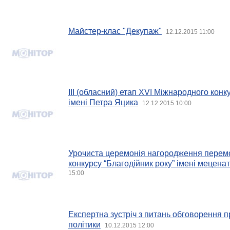
Майстер-клас "Декупаж"
12.12.2015 11:00
ІІІ (обласний) етап ХVІ Міжнародного конк
імені Петра Яцика
12.12.2015 10:00
Урочиста церемонія нагородження перем
конкурсу “Благодійник року” імені мецена
15:00
Експертна зустріч з питань обговорення п
політики
10.12.2015 12:00