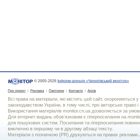
© 2005-2026
Інформ-агенція «Чернігівський монітор»
Про проект
|
Реклама
|
Партнери
|
Контакти
|
Архів
Всі права на матеріали, які містить цей сайт, охороняються у 
законодавством України, в тому числі, про авторське право і 
Використання матерiалiв monitor.cn.ua дозволяється за умов
Для iнтернет-видань обов'язковим є гiперпосилання на monito
для пошукових систем. Посилання та гіперпосилання повинні
виключно в першому чи в другому абзаці тексту.
Матеріали з позначкою (PR) друкуються на правах реклами..