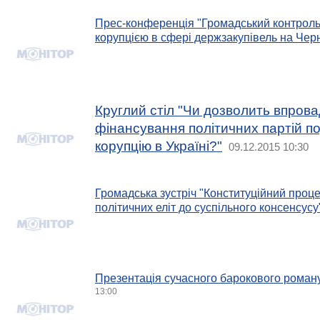
Прес-конференція "Громадський контроль 
корупцією в сфері держзакупівель на Черн
Круглий стіл "Чи дозволить впров
фінансування політичних партій п
корупцію в Україні?"
09.12.2015 10:30
Громадська зустріч "Конституційний процес
політичних еліт до суспільного консенсусу
Презентація сучасного барокового роману 
13:00