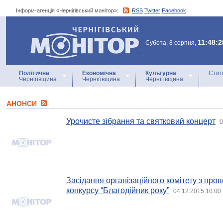
Інформ-агенція «Чернігівський монітор»:
RSS
Twitter
Facebook
Інформ-агенція
«Чернігівський монітор»
11:48:2
Субота, 8 серпня,
Політична
Економічна
Культурна
Стил
Чернігівщина
Чернігівщина
Чернігівщина
АНОНСИ
Урочисте зібрання та святковий концерт
0
Засідання організаційного комітету з про
конкурсу “Благодійник року”
04.12.2015 10:00