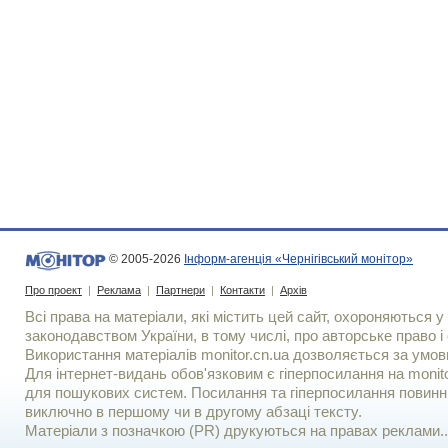
© 2005-2026
Інформ-агенція «Чернігівський монітор»
Про проект
|
Реклама
|
Партнери
|
Контакти
|
Архів
Всі права на матеріали, які містить цей сайт, охороняються у 
законодавством України, в тому числі, про авторське право і 
Використання матерiалiв monitor.cn.ua дозволяється за умов
Для iнтернет-видань обов'язковим є гiперпосилання на monito
для пошукових систем. Посилання та гіперпосилання повинні
виключно в першому чи в другому абзаці тексту.
Матеріали з позначкою (PR) друкуються на правах реклами..