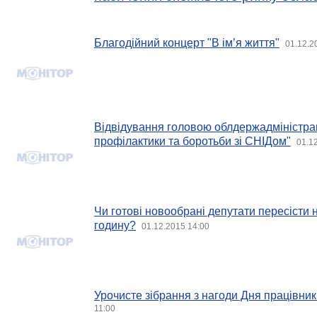
Благодійний концерт "В ім’я життя"
01.12.2
Відвідування головою облдержадміністрац
профілактики та боротьби зі СНІДом"
01.1
Чи готові новообрані депутати пересісти на
годину?
01.12.2015 14:00
Урочисте зібрання з нагоди Дня працівник
11:00