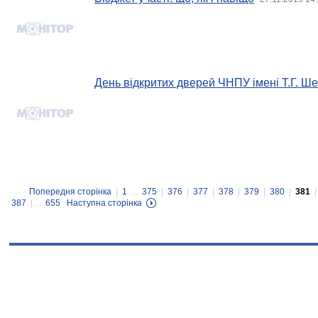
День відкритих дверей ЧНПУ імені Т.Г. Ш
Попередня сторінка
|
1
...
375
|
376
|
377
|
378
|
379
|
380
|
381
387
| ...
655
Наступна сторінка