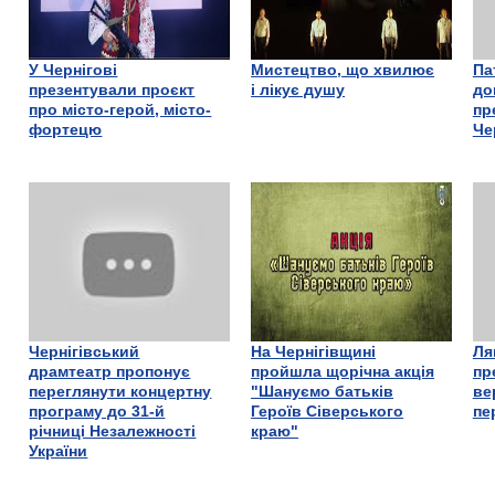
У Чернігові
Мистецтво, що хвилює
Па
презентували проєкт
і лікує душу
до
про місто-герой, місто-
пр
фортецю
Че
Чернігівський
На Чернігівщині
Ля
драмтеатр пропонує
пройшла щорічна акція
пр
переглянути концертну
"Шануємо батьків
ве
програму до 31-й
Героїв Сіверського
пе
річниці Незалежності
краю"
України