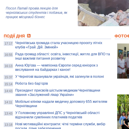
Посол Латвії провів лекцію для
чернігівських студентів і побачив, як
працює місцевий бізнес
Митці та жителі Чернігова створили
ПОДІЇ ДНЯ
колекцію про війну, емоції та тварин
ФОТО
Чернігівська громада стала учасницею проєкту літніх
17:17
клубів «Грай. Дій. Змінюй»
Рада громад області: освіта, інвестиції, житло для ВПО та
AB InBev Efes Україна підтримала
16:55
інші важливі питання розвитку
навчальний проєкт "Молодіжна бізнес-
школа", спрямований на розвиток
Анна Юр'єва — чемпіонка Європи серед юніорок з
16:13
підприємництва у Чернігівській області
веслування на байдарках і каное!
У Чернігові вшанували українців, які загинули в полоні
15:37
Золота тварина: видання Forbes
написало про чернігівця Патрона: хто і
Робота без бар’єрів
15:14
скільки на ньому заробляє? І куди
витрачають?
Президент присвоїв шістьом медикам Чернігівщини
14:43
звання «Заслужений лікар України»
Мобільні клініки надали медичну допомогу 655 жителям
14:11
Чернігівщини
У Головному управлінні ДПС у Чернігівській області
13:43
відзначили сумлінних платників податків
Нові мотиваційні контракти: чіткі терміни служби, вибір
13:18
посади, гідне забезпечення