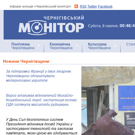
Інформ-агенція «Чернігівський монітор»:
RSS
Twitter
Facebook
Інформ-агенція
«Чернігівський монітор»
00:46:4
Субота, 8 серпня,
Політична
Економічна
Культурна
Стил
Чернігівщина
Чернігівщина
Чернігівщина
Новини Чернігівщини
За підтримки Франції у двох лікарнях
Чернігівщини облаштували
модернізовані укриття
Ворог атакував відновлений Михайло-
Коцюбинський ліцей: заступниця голови
ОДА оглянула масштаби руйнувань
У День Сил безпілотних систем
Президент відзначив досвід України у
застосуванні технологій та закликав
пам'ятати, якою ціною він здобувається