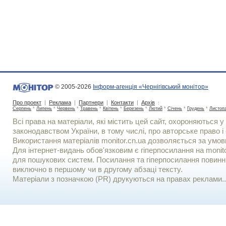
© 2005-2026
Інформ-агенція «Чернігівський монітор»
Про проект
|
Реклама
|
Партнери
|
Контакти
|
Архів
:
Серпень
*
Липень
*
Червень
*
Травень
*
Квітень
*
Березень
*
Лютий
*
Січень
*
Грудень
*
Листоп
Всі права на матеріали, які містить цей сайт, охороняються у 
законодавством України, в тому числі, про авторське право і 
Використання матерiалiв monitor.cn.ua дозволяється за умов
Для iнтернет-видань обов'язковим є гiперпосилання на monito
для пошукових систем. Посилання та гіперпосилання повинні
виключно в першому чи в другому абзаці тексту.
Матеріали з позначкою (PR) друкуються на правах реклами..