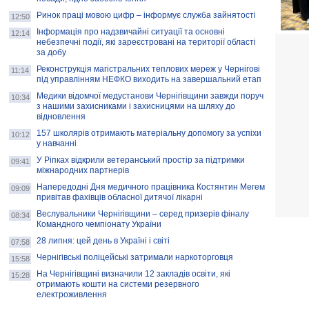
Ринок праці мовою цифр – інформує служба зайнятості
12:50
Інформація про надзвичайні ситуації та основні
12:14
небезпечні події, які зареєстровані на території області
за добу
Реконструкція магістральних теплових мереж у Чернігові
11:14
під управлінням НЕФКО виходить на завершальний етап
Медики відомчої медустанови Чернігівщини завжди поруч
10:34
з нашими захисниками і захисницями на шляху до
відновлення
157 школярів отримають матеріальну допомогу за успіхи
10:12
у навчанні
У Ріпках відкрили ветеранський простір за підтримки
09:41
міжнародних партнерів
Напередодні Дня медичного працівника Костянтин Мегем
09:09
привітав фахівців обласної дитячої лікарні
Веслувальники Чернігівщини – серед призерів фіналу
08:34
Командного чемпіонату України
28 липня: цей день в Україні і світі
07:58
Чернігівські поліцейські затримали наркоторговця
15:58
На Чернігівщині визначили 12 закладів освіти, які
15:28
отримають кошти на системи резервного
електроживлення