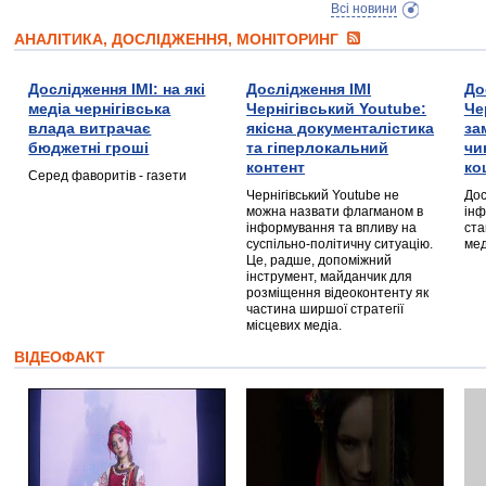
Всі новини
АНАЛІТИКА, ДОСЛІДЖЕННЯ, МОНІТОРИНГ
Дослідження ІМІ: на які
Дослідження ІМІ
До
медіа чернігівська
Чернігівський Youtube:
Че
влада витрачає
якісна документалістика
за
бюджетні гроші
та гіперлокальний
чи
контент
ко
Серед фаворитів - газети
Чернігівський Youtube не
Дос
можна назвати флагманом в
інф
інформування та впливу на
ста
суспільно-політичну ситуацію.
мед
Це, радше, допоміжний
інструмент, майданчик для
розміщення відеоконтенту як
частина ширшої стратегії
місцевих медіа.
ВІДЕОФАКТ