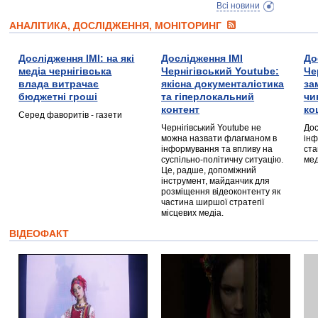
Всі новини
АНАЛІТИКА, ДОСЛІДЖЕННЯ, МОНІТОРИНГ
Дослідження ІМІ: на які
Дослідження ІМІ
До
медіа чернігівська
Чернігівський Youtube:
Че
влада витрачає
якісна документалістика
за
бюджетні гроші
та гіперлокальний
чи
контент
ко
Серед фаворитів - газети
Чернігівський Youtube не
Дос
можна назвати флагманом в
інф
інформування та впливу на
ста
суспільно-політичну ситуацію.
мед
Це, радше, допоміжний
інструмент, майданчик для
розміщення відеоконтенту як
частина ширшої стратегії
місцевих медіа.
ВІДЕОФАКТ