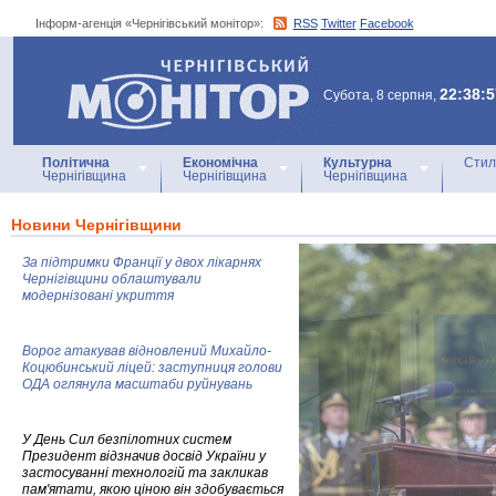
Інформ-агенція «Чернігівський монітор»:
RSS
Twitter
Facebook
Інформ-агенція
«Чернігівський монітор»
22:38:5
Субота, 8 серпня,
Політична
Економічна
Культурна
Стил
Чернігівщина
Чернігівщина
Чернігівщина
Новини Чернігівщини
За підтримки Франції у двох лікарнях
Чернігівщини облаштували
модернізовані укриття
Ворог атакував відновлений Михайло-
Коцюбинський ліцей: заступниця голови
ОДА оглянула масштаби руйнувань
У День Сил безпілотних систем
Президент відзначив досвід України у
застосуванні технологій та закликав
пам'ятати, якою ціною він здобувається