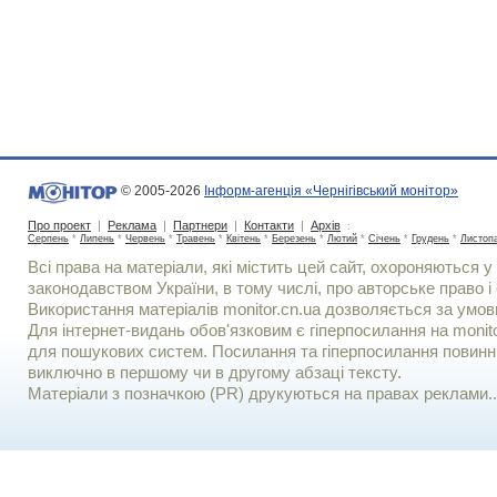
© 2005-2026
Інформ-агенція «Чернігівський монітор»
Про проект
|
Реклама
|
Партнери
|
Контакти
|
Архів
:
Серпень
*
Липень
*
Червень
*
Травень
*
Квітень
*
Березень
*
Лютий
*
Січень
*
Грудень
*
Листоп
Всі права на матеріали, які містить цей сайт, охороняються у 
законодавством України, в тому числі, про авторське право і 
Використання матерiалiв monitor.cn.ua дозволяється за умов
Для iнтернет-видань обов'язковим є гiперпосилання на monito
для пошукових систем. Посилання та гіперпосилання повинні
виключно в першому чи в другому абзаці тексту.
Матеріали з позначкою (PR) друкуються на правах реклами..