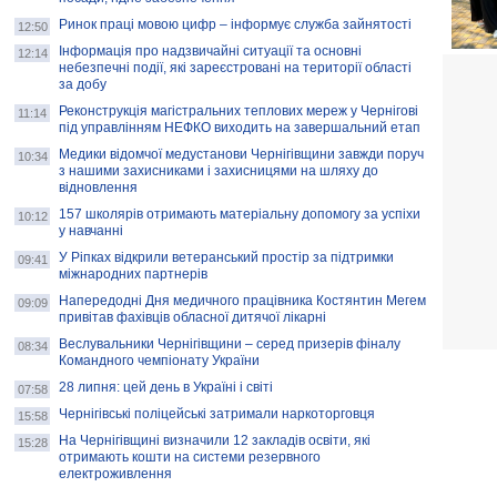
Ринок праці мовою цифр – інформує служба зайнятості
12:50
Інформація про надзвичайні ситуації та основні
12:14
небезпечні події, які зареєстровані на території області
за добу
Реконструкція магістральних теплових мереж у Чернігові
11:14
під управлінням НЕФКО виходить на завершальний етап
Медики відомчої медустанови Чернігівщини завжди поруч
10:34
з нашими захисниками і захисницями на шляху до
відновлення
157 школярів отримають матеріальну допомогу за успіхи
10:12
у навчанні
У Ріпках відкрили ветеранський простір за підтримки
09:41
міжнародних партнерів
Напередодні Дня медичного працівника Костянтин Мегем
09:09
привітав фахівців обласної дитячої лікарні
Веслувальники Чернігівщини – серед призерів фіналу
08:34
Командного чемпіонату України
28 липня: цей день в Україні і світі
07:58
Чернігівські поліцейські затримали наркоторговця
15:58
На Чернігівщині визначили 12 закладів освіти, які
15:28
отримають кошти на системи резервного
електроживлення