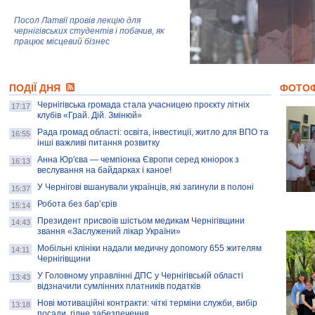
Посол Латвії провів лекцію для
чернігівських студентів і побачив, як
працює місцевий бізнес
Митці та жителі Чернігова створили
ПОДІЇ ДНЯ
колекцію про війну, емоції та тварин
ФОТО
Чернігівська громада стала учасницею проєкту літніх
17:17
клубів «Грай. Дій. Змінюй»
Рада громад області: освіта, інвестиції, житло для ВПО та
AB InBev Efes Україна підтримала
16:55
інші важливі питання розвитку
навчальний проєкт "Молодіжна бізнес-
школа", спрямований на розвиток
Анна Юр'єва — чемпіонка Європи серед юніорок з
16:13
підприємництва у Чернігівській області
веслування на байдарках і каное!
У Чернігові вшанували українців, які загинули в полоні
15:37
Золота тварина: видання Forbes
написало про чернігівця Патрона: хто і
Робота без бар’єрів
15:14
скільки на ньому заробляє? І куди
витрачають?
Президент присвоїв шістьом медикам Чернігівщини
14:43
звання «Заслужений лікар України»
Мобільні клініки надали медичну допомогу 655 жителям
14:11
Чернігівщини
У Головному управлінні ДПС у Чернігівській області
13:43
відзначили сумлінних платників податків
Нові мотиваційні контракти: чіткі терміни служби, вибір
13:18
посади, гідне забезпечення