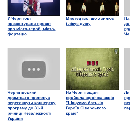
У Чернігові
Мистецтво, що хвилює
Па
презентували проєкт
і лікує душу
до
про місто-герой, місто-
пр
фортецю
Че
Чернігівський
На Чернігівщині
Ля
драмтеатр пропонує
пройшла щорічна акція
пр
переглянути концертну
"Шануємо батьків
ве
програму до 31-й
Героїв Сіверського
пе
річниці Незалежності
краю"
України