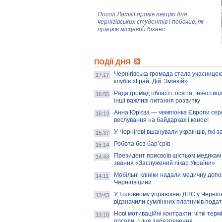
Посол Латвії провів лекцію для
чернігівських студентів і побачив, як
працює місцевий бізнес
Митці та жителі Чернігова створили
ПОДІЇ ДНЯ
колекцію про війну, емоції та тварин
Чернігівська громада стала учасницею
17:17
клубів «Грай. Дій. Змінюй»
Рада громад області: освіта, інвестиц
AB InBev Efes Україна підтримала
16:55
інші важливі питання розвитку
навчальний проєкт "Молодіжна бізнес-
школа", спрямований на розвиток
Анна Юр'єва — чемпіонка Європи сер
16:13
підприємництва у Чернігівській області
веслування на байдарках і каное!
У Чернігові вшанували українців, які з
15:37
Золота тварина: видання Forbes
написало про чернігівця Патрона: хто і
Робота без бар’єрів
15:14
скільки на ньому заробляє? І куди
витрачають?
Президент присвоїв шістьом медикам
14:43
звання «Заслужений лікар України»
Мобільні клініки надали медичну доп
14:11
Чернігівщини
У Головному управлінні ДПС у Чернігів
13:43
відзначили сумлінних платників подат
Нові мотиваційні контракти: чіткі терм
13:18
посади, гідне забезпечення