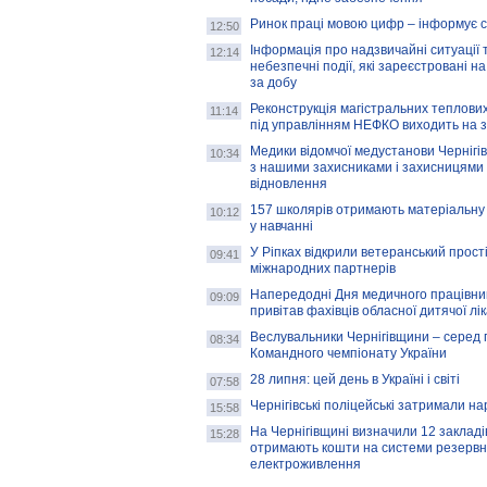
Ринок праці мовою цифр – інформує 
12:50
Інформація про надзвичайні ситуації 
12:14
небезпечні події, які зареєстровані на
за добу
Реконструкція магістральних теплових
11:14
під управлінням НЕФКО виходить на 
Медики відомчої медустанови Чернігі
10:34
з нашими захисниками і захисницями
відновлення
157 школярів отримають матеріальну 
10:12
у навчанні
У Ріпках відкрили ветеранський прост
09:41
міжнародних партнерів
Напередодні Дня медичного працівни
09:09
привітав фахівців обласної дитячої лі
Веслувальники Чернігівщини – серед 
08:34
Командного чемпіонату України
28 липня: цей день в Україні і світі
07:58
Чернігівські поліцейські затримали н
15:58
На Чернігівщині визначили 12 закладів 
15:28
отримають кошти на системи резервн
електроживлення