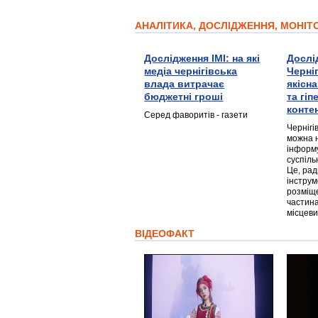
АНАЛІТИКА, ДОСЛІДЖЕННЯ, МОНІ
Дослідження ІМІ: на які
Дослі
медіа чернігівська
Черні
влада витрачає
якісн
бюджетні гроші
та гі
конте
Серед фаворитів - газети
Чернігі
можна 
інформ
суспіль
Це, ра
інструм
розміще
частина
місцеви
ВІДЕОФАКТ