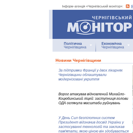
Інформ-агенція «Чернігівський монітор»:
Інформ-агенція
«Чернігівський монітор»
Політична
Економічна
Чернігівщина
Чернігівщина
Новини Чернігівщини
За підтримки Франції у двох лікарнях
Чернігівщини облаштували
модернізовані укриття
Ворог атакував відновлений Михайло-
Коцюбинський ліцей: заступниця голови
ОДА оглянула масштаби руйнувань
У День Сил безпілотних систем
Президент відзначив досвід України у
застосуванні технологій та закликав
пам'ятати, якою ціною він здобувається