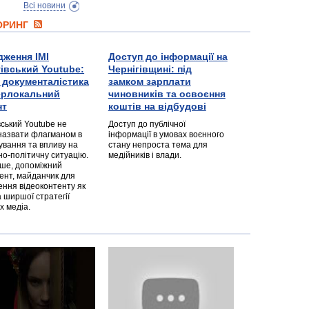
Всі новини
ТОРИНГ
дження ІМІ
Доступ до інформації на
гівський Youtube:
Чернігівщині: під
а документалістика
замком зарплати
перлокальний
чиновників та освоєння
нт
коштів на відбудові
вський Youtube не
Доступ до публічної
назвати флагманом в
інформації в умовах воєнного
ування та впливу на
стану непроста тема для
но-політичну ситуацію.
медійників і влади.
дше, допоміжний
ент, майданчик для
ння відеоконтенту як
 ширшої стратегії
х медіа.