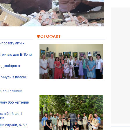
ФОТОФАКТ
 проєкту літніх
ії, житло для ВПО та
ед юніорок з
агинули в полоні
 Чернігівщини
омогу 655 жителям
ській області
ків
іни служби, вибір