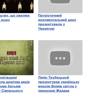
цтво, що хвилює
Патріотичний
є душу
документальний цикл
презентували у
Чернігові
рнігівщині
Ляпіс Трубецькой
ла щорічна акція
презентував українську
ємо батьків
версію Воїнів світла у
в Сіверського
перекладі Жадана