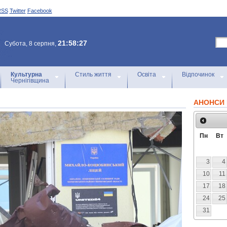
RSS
Twitter
Facebook
21:58:27
Субота, 8 серпня,
Культурна
Стиль життя
Освіта
Відпочинок
Чернігівщина
АНОНСИ 
Пн
Вт
3
4
10
11
17
18
24
25
31