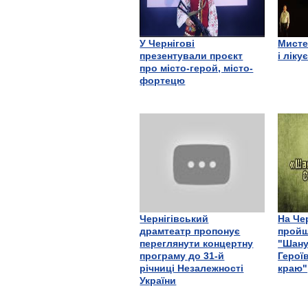
У Чернігові
Мисте
презентували проєкт
і ліку
про місто-герой, місто-
фортецю
Чернігівський
На Че
драмтеатр пропонує
пройш
переглянути концертну
"Шану
програму до 31-й
Герої
річниці Незалежності
краю"
України