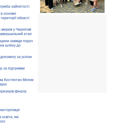
служба зайнятості
та основні
 території області
 мереж у Чернігові
завершальний етап
вщини завжди поруч
 на шляху до
допомогу за успіхи
ір за підтримки
ка Костянтин Мегем
карні
призерів фіналу
аркоторговця
освіти, які
ого