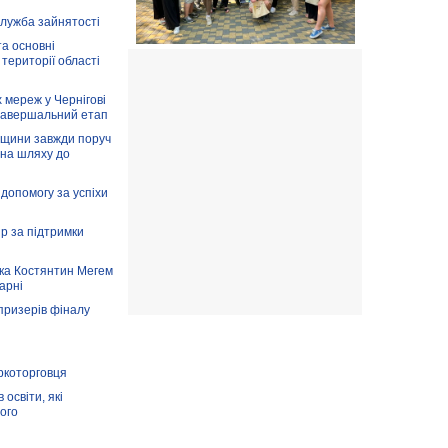
служба зайнятості
та основні
 території області
 мереж у Чернігові
завершальний етап
вщини завжди поруч
 на шляху до
допомогу за успіхи
ір за підтримки
ка Костянтин Мегем
карні
призерів фіналу
аркоторговця
освіти, які
ого