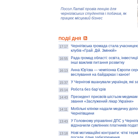
Посол Латвії провів лекцію для
чернігівських студентів і побачив, як
працює місцевий бізнес
Митці та жителі Чернігова створили
ПОДІЇ ДНЯ
колекцію про війну, емоції та тварин
Чернігівська громада стала учасницею
17:17
клубів «Грай. Дій. Змінюй»
Рада громад області: освіта, інвестиц
AB InBev Efes Україна підтримала
16:55
інші важливі питання розвитку
навчальний проєкт "Молодіжна бізнес-
школа", спрямований на розвиток
Анна Юр'єва — чемпіонка Європи сер
16:13
підприємництва у Чернігівській області
веслування на байдарках і каное!
У Чернігові вшанували українців, які з
15:37
Золота тварина: видання Forbes
написало про чернігівця Патрона: хто і
Робота без бар’єрів
15:14
скільки на ньому заробляє? І куди
витрачають?
Президент присвоїв шістьом медикам
14:43
звання «Заслужений лікар України»
Мобільні клініки надали медичну доп
14:11
Чернігівщини
У Головному управлінні ДПС у Чернігів
13:43
відзначили сумлінних платників подат
Нові мотиваційні контракти: чіткі терм
13:18
посади, гідне забезпечення