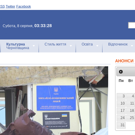
RSS
Twitter
Facebook
03:33:28
Субота, 8 серпня,
Культурна
Стиль життя
Освіта
Відпочинок
Чернігівщина
АНОНСИ 
Пн
Вт
3
4
10
11
17
18
24
25
31