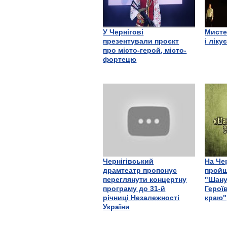
У Чернігові
Мисте
презентували проєкт
і ліку
про місто-герой, місто-
фортецю
Чернігівський
На Че
драмтеатр пропонує
пройш
переглянути концертну
"Шану
програму до 31-й
Герої
річниці Незалежності
краю"
України