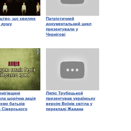
цтво, що хвилює
Патріотичний
є душу
документальний цикл
презентували у
Чернігові
рнігівщині
Ляпіс Трубецькой
ла щорічна акція
презентував українську
ємо батьків
версію Воїнів світла у
в Сіверського
перекладі Жадана