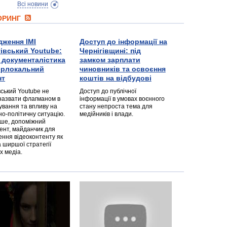
Всі новини
ТОРИНГ
дження ІМІ
Доступ до інформації на
гівський Youtube:
Чернігівщині: під
а документалістика
замком зарплати
перлокальний
чиновників та освоєння
нт
коштів на відбудові
вський Youtube не
Доступ до публічної
назвати флагманом в
інформації в умовах воєнного
ування та впливу на
стану непроста тема для
но-політичну ситуацію.
медійників і влади.
дше, допоміжний
ент, майданчик для
ння відеоконтенту як
 ширшої стратегії
х медіа.