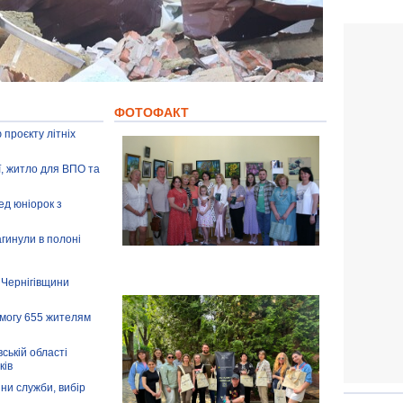
ФОТОФАКТ
 проєкту літніх
ії, житло для ВПО та
ед юніорок з
агинули в полоні
 Чернігівщини
омогу 655 жителям
ській області
ків
іни служби, вибір