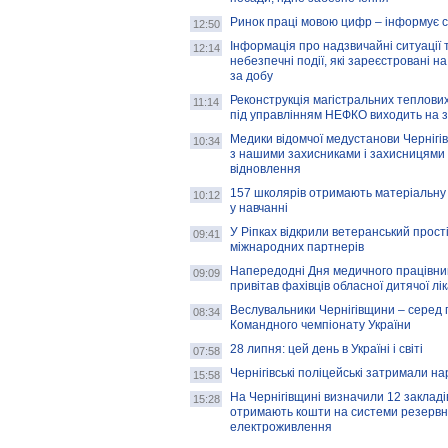
Ринок праці мовою цифр – інформує 
12:50
Інформація про надзвичайні ситуації 
12:14
небезпечні події, які зареєстровані на
за добу
Реконструкція магістральних теплових
11:14
під управлінням НЕФКО виходить на 
Медики відомчої медустанови Чернігі
10:34
з нашими захисниками і захисницями
відновлення
157 школярів отримають матеріальну 
10:12
у навчанні
У Ріпках відкрили ветеранський прост
09:41
міжнародних партнерів
Напередодні Дня медичного працівни
09:09
привітав фахівців обласної дитячої лі
Веслувальники Чернігівщини – серед 
08:34
Командного чемпіонату України
28 липня: цей день в Україні і світі
07:58
Чернігівські поліцейські затримали н
15:58
На Чернігівщині визначили 12 закладів 
15:28
отримають кошти на системи резервн
електроживлення