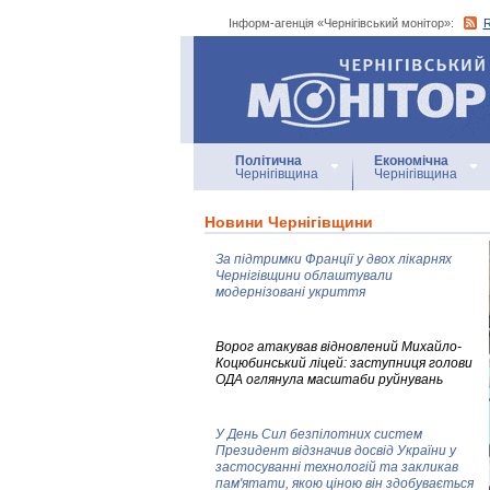
Інформ-агенція «Чернігівський монітор»:
Інформ-агенція
«Чернігівський монітор»
Політична
Економічна
Чернігівщина
Чернігівщина
Новини Чернігівщини
За підтримки Франції у двох лікарнях
Чернігівщини облаштували
модернізовані укриття
Ворог атакував відновлений Михайло-
Коцюбинський ліцей: заступниця голови
ОДА оглянула масштаби руйнувань
У День Сил безпілотних систем
Президент відзначив досвід України у
застосуванні технологій та закликав
пам'ятати, якою ціною він здобувається