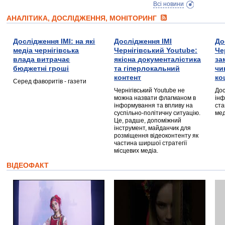
Всі новини
АНАЛІТИКА, ДОСЛІДЖЕННЯ, МОНІТОРИНГ
Дослідження ІМІ: на які
Дослідження ІМІ
До
медіа чернігівська
Чернігівський Youtube:
Че
влада витрачає
якісна документалістика
за
бюджетні гроші
та гіперлокальний
чи
контент
ко
Серед фаворитів - газети
Чернігівський Youtube не
Дос
можна назвати флагманом в
інф
інформування та впливу на
ста
суспільно-політичну ситуацію.
мед
Це, радше, допоміжний
інструмент, майданчик для
розміщення відеоконтенту як
частина ширшої стратегії
місцевих медіа.
ВІДЕОФАКТ