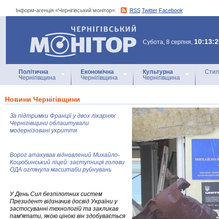
Інформ-агенція «Чернігівський монітор»:
RSS
Twitter
Facebook
Інформ-агенція
«Чернігівський монітор»
10:13:2
Субота, 8 серпня,
Політична
Економічна
Культурна
Стил
Чернігівщина
Чернігівщина
Чернігівщина
Новини Чернігівщини
За підтримки Франції у двох лікарнях
Чернігівщини облаштували
модернізовані укриття
Ворог атакував відновлений Михайло-
Коцюбинський ліцей: заступниця голови
ОДА оглянула масштаби руйнувань
У День Сил безпілотних систем
Президент відзначив досвід України у
застосуванні технологій та закликав
пам'ятати, якою ціною він здобувається