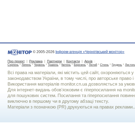
© 2005-2026
Інформ-агенція «Чернігівський монітор»
Про проект
|
Реклама
|
Партнери
|
Контакти
|
Архів
:
Серпень
*
Липень
*
Червень
*
Травень
*
Квітень
*
Березень
*
Лютий
*
Січень
*
Грудень
*
Листоп
Всі права на матеріали, які містить цей сайт, охороняються у 
законодавством України, в тому числі, про авторське право і 
Використання матерiалiв monitor.cn.ua дозволяється за умов
Для iнтернет-видань обов'язковим є гiперпосилання на monito
для пошукових систем. Посилання та гіперпосилання повинні
виключно в першому чи в другому абзаці тексту.
Матеріали з позначкою (PR) друкуються на правах реклами..