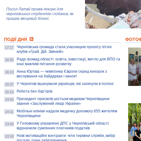
Посол Латвії провів лекцію для
чернігівських студентів і побачив, як
працює місцевий бізнес
Митці та жителі Чернігова створили
ПОДІЇ ДНЯ
колекцію про війну, емоції та тварин
ФОТО
Чернігівська громада стала учасницею проєкту літніх
17:17
клубів «Грай. Дій. Змінюй»
Рада громад області: освіта, інвестиції, житло для ВПО та
AB InBev Efes Україна підтримала
16:55
інші важливі питання розвитку
навчальний проєкт "Молодіжна бізнес-
школа", спрямований на розвиток
Анна Юр'єва — чемпіонка Європи серед юніорок з
16:13
підприємництва у Чернігівській області
веслування на байдарках і каное!
У Чернігові вшанували українців, які загинули в полоні
15:37
Золота тварина: видання Forbes
написало про чернігівця Патрона: хто і
Робота без бар’єрів
15:14
скільки на ньому заробляє? І куди
витрачають?
Президент присвоїв шістьом медикам Чернігівщини
14:43
звання «Заслужений лікар України»
Мобільні клініки надали медичну допомогу 655 жителям
14:11
Чернігівщини
У Головному управлінні ДПС у Чернігівській області
13:43
відзначили сумлінних платників податків
Нові мотиваційні контракти: чіткі терміни служби, вибір
13:18
посади, гідне забезпечення