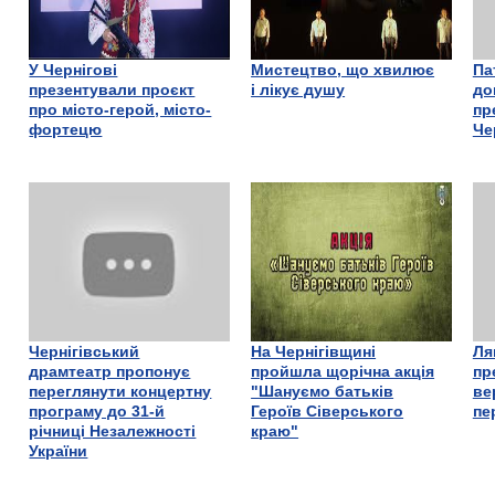
У Чернігові
Мистецтво, що хвилює
Па
презентували проєкт
і лікує душу
до
про місто-герой, місто-
пр
фортецю
Че
Чернігівський
На Чернігівщині
Ля
драмтеатр пропонує
пройшла щорічна акція
пр
переглянути концертну
"Шануємо батьків
ве
програму до 31-й
Героїв Сіверського
пе
річниці Незалежності
краю"
України