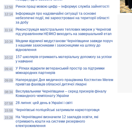
Ринок праці мовою цифр – інформує служба зайнятості
12:50
Інформація про надзвичайні ситуації та основні
12:14
небезпечні події, які зареєстровані на території області
за добу
Реконструкція магістральних теплових мереж у Чернігові
11:14
під управлінням НЕФКО виходить на завершальний етап
Медики відомчої медустанови Чернігівщини завжди поруч
10:34
з нашими захисниками і захисницями на шляху до
відновлення
157 школярів отримають матеріальну допомогу за успіхи
10:12
у навчанні
У Ріпках відкрили ветеранський простір за підтримки
09:41
міжнародних партнерів
Напередодні Дня медичного працівника Костянтин Мегем
09:09
привітав фахівців обласної дитячої лікарні
Веслувальники Чернігівщини – серед призерів фіналу
08:34
Командного чемпіонату України
28 липня: цей день в Україні і світі
07:58
Чернігівські поліцейські затримали наркоторговця
15:58
На Чернігівщині визначили 12 закладів освіти, які
15:28
отримають кошти на системи резервного
електроживлення