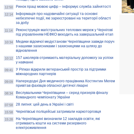
Ринок праці мовою цифр – інформує служба зайнятості
12:50
Інформація про надзвичайні ситуації та основні
12:14
небезпечні події, які зареєстровані на території області
за добу
Реконструкція магістральних теплових мереж у Чернігові
11:14
під управлінням НЕФКО виходить на завершальний етап
Медики відомчої медустанови Чернігівщини завжди поруч
10:34
з нашими захисниками і захисницями на шляху до
відновлення
157 школярів отримають матеріальну допомогу за успіхи
10:12
у навчанні
У Ріпках відкрили ветеранський простір за підтримки
09:41
міжнародних партнерів
Напередодні Дня медичного працівника Костянтин Мегем
09:09
привітав фахівців обласної дитячої лікарні
Веслувальники Чернігівщини – серед призерів фіналу
08:34
Командного чемпіонату України
28 липня: цей день в Україні і світі
07:58
Чернігівські поліцейські затримали наркоторговця
15:58
На Чернігівщині визначили 12 закладів освіти, які
15:28
отримають кошти на системи резервного
електроживлення