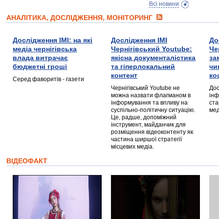
Всі новини
АНАЛІТИКА, ДОСЛІДЖЕННЯ, МОНІТОРИНГ
Дослідження ІМІ: на які
Дослідження ІМІ
До
медіа чернігівська
Чернігівський Youtube:
Че
влада витрачає
якісна документалістика
за
бюджетні гроші
та гіперлокальний
чи
контент
ко
Серед фаворитів - газети
Чернігівський Youtube не
Дос
можна назвати флагманом в
інф
інформування та впливу на
ста
суспільно-політичну ситуацію.
мед
Це, радше, допоміжний
інструмент, майданчик для
розміщення відеоконтенту як
частина ширшої стратегії
місцевих медіа.
ВІДЕОФАКТ