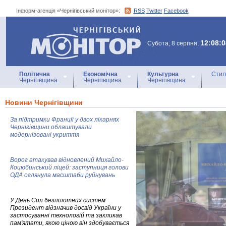
Інформ-агенція «Чернігівський монітор»:
RSS
Twitter
Facebook
Інформ-агенція
«Чернігівський монітор»
12:08:0
Субота, 8 серпня,
Політична
Економічна
Культурна
Стил
Чернігівщина
Чернігівщина
Чернігівщина
Новини Чернігівщини
За підтримки Франції у двох лікарнях
Чернігівщини облаштували
модернізовані укриття
Ворог атакував відновлений Михайло-
Коцюбинський ліцей: заступниця голови
ОДА оглянула масштаби руйнувань
У День Сил безпілотних систем
Президент відзначив досвід України у
застосуванні технологій та закликав
пам'ятати, якою ціною він здобувається