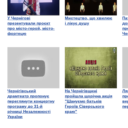
У Чернігові
Мистецтво, що хвилює
Па
презентували проєкт
і лікує душу
до
про місто-герой, місто-
пр
фортецю
Че
Чернігівський
На Чернігівщині
Ля
драмтеатр пропонує
пройшла щорічна акція
пр
переглянути концертну
"Шануємо батьків
ве
програму до 31-й
Героїв Сіверського
пе
річниці Незалежності
краю"
України