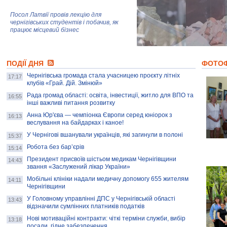
Посол Латвії провів лекцію для
чернігівських студентів і побачив, як
працює місцевий бізнес
Митці та жителі Чернігова створили
ПОДІЇ ДНЯ
колекцію про війну, емоції та тварин
ФОТО
Чернігівська громада стала учасницею проєкту літніх
17:17
клубів «Грай. Дій. Змінюй»
Рада громад області: освіта, інвестиції, житло для ВПО та
AB InBev Efes Україна підтримала
16:55
інші важливі питання розвитку
навчальний проєкт "Молодіжна бізнес-
школа", спрямований на розвиток
Анна Юр'єва — чемпіонка Європи серед юніорок з
16:13
підприємництва у Чернігівській області
веслування на байдарках і каное!
У Чернігові вшанували українців, які загинули в полоні
15:37
Золота тварина: видання Forbes
написало про чернігівця Патрона: хто і
Робота без бар’єрів
15:14
скільки на ньому заробляє? І куди
витрачають?
Президент присвоїв шістьом медикам Чернігівщини
14:43
звання «Заслужений лікар України»
Мобільні клініки надали медичну допомогу 655 жителям
14:11
Чернігівщини
У Головному управлінні ДПС у Чернігівській області
13:43
відзначили сумлінних платників податків
Нові мотиваційні контракти: чіткі терміни служби, вибір
13:18
посади, гідне забезпечення