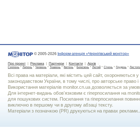
© 2005-2026
Інформ-агенція «Чернігівський монітор»
Про проект
|
Реклама
|
Партнери
|
Контакти
|
Архів
:
Серпень
*
Липень
*
Червень
*
Травень
*
Квітень
*
Березень
*
Лютий
*
Січень
*
Грудень
*
Листоп
Всі права на матеріали, які містить цей сайт, охороняються у 
законодавством України, в тому числі, про авторське право і 
Використання матерiалiв monitor.cn.ua дозволяється за умов
Для iнтернет-видань обов'язковим є гiперпосилання на monito
для пошукових систем. Посилання та гіперпосилання повинні
виключно в першому чи в другому абзаці тексту.
Матеріали з позначкою (PR) друкуються на правах реклами..