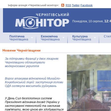
Інформ-агенція «Чернігівський монітор»:
RSS
Twitter
Facebook
Інформ-агенція
«Чернігівський монітор»
12:
Понеділок, 10 серпня,
Політична
Економічна
Культурна
Стил
Чернігівщина
Чернігівщина
Чернігівщина
Новини Чернігівщини
За підтримки Франції у двох лікарнях
Чернігівщини облаштували
модернізовані укриття
Ворог атакував відновлений Михайло-
Коцюбинський ліцей: заступниця голови
ОДА оглянула масштаби руйнувань
У День Сил безпілотних систем
Президент відзначив досвід України у
застосуванні технологій та закликав
пам'ятати, якою ціною він здобувається