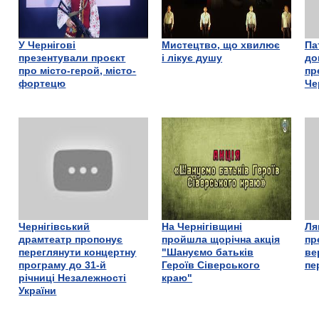
У Чернігові
Мистецтво, що хвилює
Па
презентували проєкт
і лікує душу
до
про місто-герой, місто-
пр
фортецю
Че
Чернігівський
На Чернігівщині
Ля
драмтеатр пропонує
пройшла щорічна акція
пр
переглянути концертну
"Шануємо батьків
ве
програму до 31-й
Героїв Сіверського
пе
річниці Незалежності
краю"
України