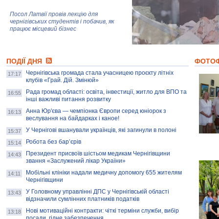
Посол Латвії провів лекцію для
чернігівських студентів і побачив, як
працює місцевий бізнес
Митці та жителі Чернігова створили
ПОДІЇ ДНЯ
колекцію про війну, емоції та тварин
ФОТО
Чернігівська громада стала учасницею проєкту літніх
17:17
клубів «Грай. Дій. Змінюй»
Рада громад області: освіта, інвестиції, житло для ВПО та
AB InBev Efes Україна підтримала
16:55
інші важливі питання розвитку
навчальний проєкт "Молодіжна бізнес-
школа", спрямований на розвиток
Анна Юр'єва — чемпіонка Європи серед юніорок з
16:13
підприємництва у Чернігівській області
веслування на байдарках і каное!
У Чернігові вшанували українців, які загинули в полоні
15:37
Золота тварина: видання Forbes
написало про чернігівця Патрона: хто і
Робота без бар’єрів
15:14
скільки на ньому заробляє? І куди
витрачають?
Президент присвоїв шістьом медикам Чернігівщини
14:43
звання «Заслужений лікар України»
Мобільні клініки надали медичну допомогу 655 жителям
14:11
Чернігівщини
У Головному управлінні ДПС у Чернігівській області
13:43
відзначили сумлінних платників податків
Нові мотиваційні контракти: чіткі терміни служби, вибір
13:18
посади, гідне забезпечення