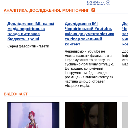
Всі новини
АНАЛІТИКА, ДОСЛІДЖЕННЯ, МОНІТОРИНГ
Дослідження ІМІ: на які
Дослідження ІМІ
До
медіа чернігівська
Чернігівський Youtube:
Че
влада витрачає
якісна документалістика
за
бюджетні гроші
та гіперлокальний
чи
контент
ко
Серед фаворитів - газети
Чернігівський Youtube не
Дос
можна назвати флагманом в
інф
інформування та впливу на
ста
суспільно-політичну ситуацію.
мед
Це, радше, допоміжний
інструмент, майданчик для
розміщення відеоконтенту як
частина ширшої стратегії
місцевих медіа.
ВІДЕОФАКТ