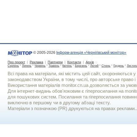
© 2005-2026
Інформ-агенція «Чернігівський монітор»
Про проект
|
Реклама
|
Партнери
|
Контакти
|
Архів
:
Серпень
*
Липень
*
Червень
*
Травень
*
Квітень
*
Березень
*
Лютий
*
Січень
*
Грудень
*
Листоп
Всі права на матеріали, які містить цей сайт, охороняються у 
законодавством України, в тому числі, про авторське право і 
Використання матерiалiв monitor.cn.ua дозволяється за умов
Для iнтернет-видань обов'язковим є гiперпосилання на monito
для пошукових систем. Посилання та гіперпосилання повинні
виключно в першому чи в другому абзаці тексту.
Матеріали з позначкою (PR) друкуються на правах реклами..