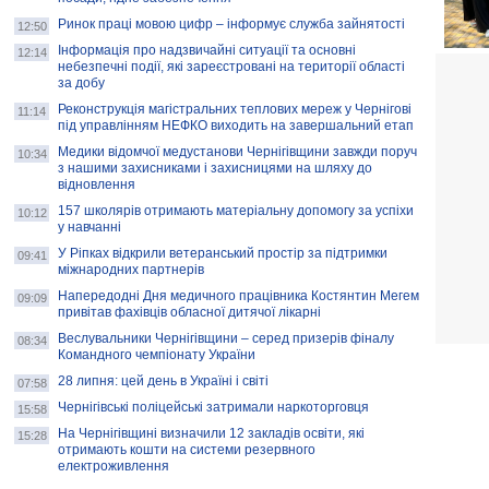
Ринок праці мовою цифр – інформує служба зайнятості
12:50
Інформація про надзвичайні ситуації та основні
12:14
небезпечні події, які зареєстровані на території області
за добу
Реконструкція магістральних теплових мереж у Чернігові
11:14
під управлінням НЕФКО виходить на завершальний етап
Медики відомчої медустанови Чернігівщини завжди поруч
10:34
з нашими захисниками і захисницями на шляху до
відновлення
157 школярів отримають матеріальну допомогу за успіхи
10:12
у навчанні
У Ріпках відкрили ветеранський простір за підтримки
09:41
міжнародних партнерів
Напередодні Дня медичного працівника Костянтин Мегем
09:09
привітав фахівців обласної дитячої лікарні
Веслувальники Чернігівщини – серед призерів фіналу
08:34
Командного чемпіонату України
28 липня: цей день в Україні і світі
07:58
Чернігівські поліцейські затримали наркоторговця
15:58
На Чернігівщині визначили 12 закладів освіти, які
15:28
отримають кошти на системи резервного
електроживлення