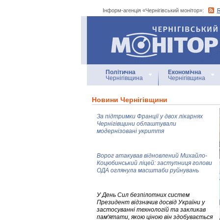
Інформ-агенція «Чернігівський монітор»:
Інформ-агенція
«Чернігівський монітор»
Політична
Економічна
Чернігівщина
Чернігівщина
Новини Чернігівщини
За підтримки Франції у двох лікарнях
Чернігівщини облаштували
модернізовані укриття
Ворог атакував відновлений Михайло-
Коцюбинський ліцей: заступниця голови
ОДА оглянула масштаби руйнувань
У День Сил безпілотних систем
Президент відзначив досвід України у
застосуванні технологій та закликав
пам'ятати, якою ціною він здобувається