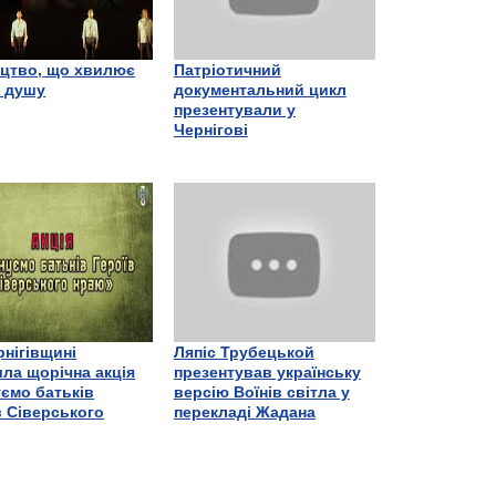
цтво, що хвилює
Патріотичний
є душу
документальний цикл
презентували у
Чернігові
рнігівщині
Ляпіс Трубецькой
ла щорічна акція
презентував українську
ємо батьків
версію Воїнів світла у
в Сіверського
перекладі Жадана