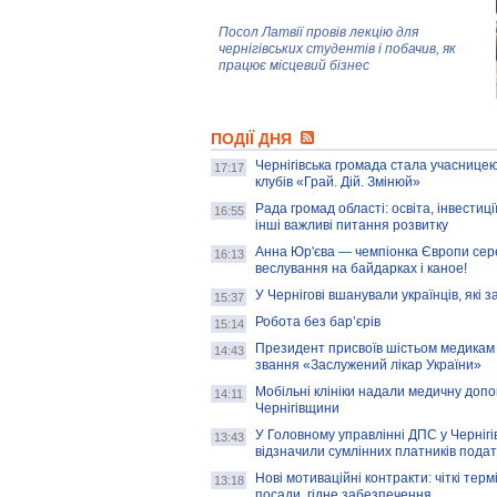
Посол Латвії провів лекцію для
чернігівських студентів і побачив, як
працює місцевий бізнес
Митці та жителі Чернігова створили
ПОДІЇ ДНЯ
колекцію про війну, емоції та тварин
Чернігівська громада стала учасницею
17:17
клубів «Грай. Дій. Змінюй»
Рада громад області: освіта, інвестиц
AB InBev Efes Україна підтримала
16:55
інші важливі питання розвитку
навчальний проєкт "Молодіжна бізнес-
школа", спрямований на розвиток
Анна Юр'єва — чемпіонка Європи сер
16:13
підприємництва у Чернігівській області
веслування на байдарках і каное!
У Чернігові вшанували українців, які з
15:37
Золота тварина: видання Forbes
написало про чернігівця Патрона: хто і
Робота без бар’єрів
15:14
скільки на ньому заробляє? І куди
витрачають?
Президент присвоїв шістьом медикам
14:43
звання «Заслужений лікар України»
Мобільні клініки надали медичну доп
14:11
Чернігівщини
У Головному управлінні ДПС у Чернігів
13:43
відзначили сумлінних платників подат
Нові мотиваційні контракти: чіткі терм
13:18
посади, гідне забезпечення