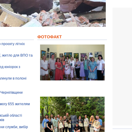
ФОТОФАКТ
 проєкту літніх
ії, житло для ВПО та
ед юніорок з
агинули в полоні
 Чернігівщини
омогу 655 жителям
ській області
ків
іни служби, вибір