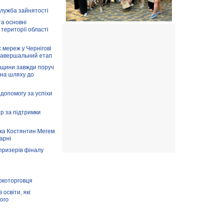
служба зайнятості
та основні
 території області
 мереж у Чернігові
завершальний етап
вщини завжди поруч
 на шляху до
допомогу за успіхи
ір за підтримки
ка Костянтин Мегем
карні
призерів фіналу
аркоторговця
освіти, які
ого