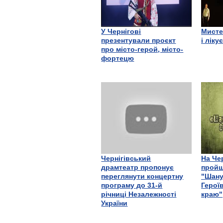
У Чернігові
Мисте
презентували проєкт
і ліку
про місто-герой, місто-
фортецю
Чернігівський
На Че
драмтеатр пропонує
пройш
переглянути концертну
"Шану
програму до 31-й
Герої
річниці Незалежності
краю"
України