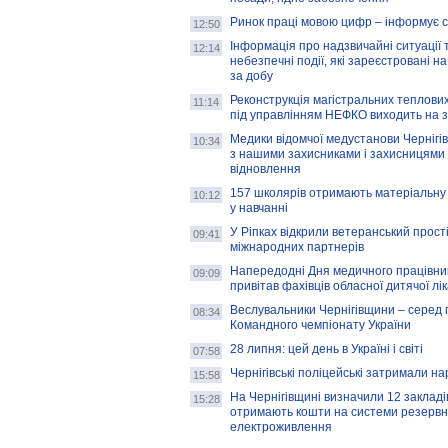
Ринок праці мовою цифр – інформує 
12:50
Інформація про надзвичайні ситуації 
12:14
небезпечні події, які зареєстровані на
за добу
Реконструкція магістральних теплових
11:14
під управлінням НЕФКО виходить на 
Медики відомчої медустанови Чернігі
10:34
з нашими захисниками і захисницями
відновлення
157 школярів отримають матеріальну 
10:12
у навчанні
У Ріпках відкрили ветеранський прост
09:41
міжнародних партнерів
Напередодні Дня медичного працівни
09:09
привітав фахівців обласної дитячої лі
Веслувальники Чернігівщини – серед 
08:34
Командного чемпіонату України
28 липня: цей день в Україні і світі
07:58
Чернігівські поліцейські затримали н
15:58
На Чернігівщині визначили 12 закладів 
15:28
отримають кошти на системи резервн
електроживлення