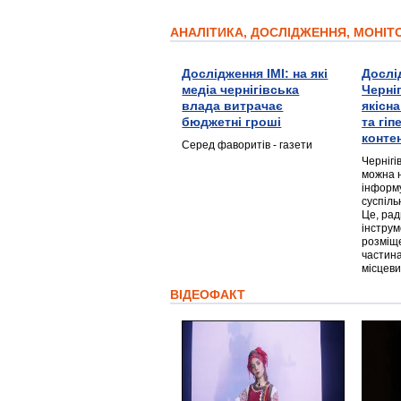
АНАЛІТИКА, ДОСЛІДЖЕННЯ, МОНІ
Дослідження ІМІ: на які
Дослі
медіа чернігівська
Черні
влада витрачає
якісн
бюджетні гроші
та гі
конте
Серед фаворитів - газети
Чернігі
можна 
інформ
суспіль
Це, ра
інструм
розміще
частина
місцеви
ВІДЕОФАКТ