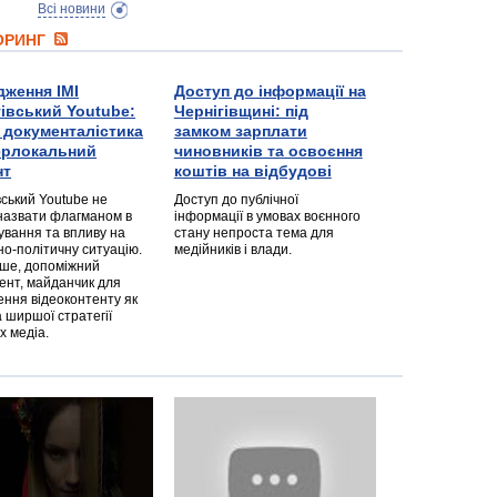
Всі новини
ТОРИНГ
дження ІМІ
Доступ до інформації на
гівський Youtube:
Чернігівщині: під
а документалістика
замком зарплати
перлокальний
чиновників та освоєння
нт
коштів на відбудові
вський Youtube не
Доступ до публічної
назвати флагманом в
інформації в умовах воєнного
ування та впливу на
стану непроста тема для
но-політичну ситуацію.
медійників і влади.
дше, допоміжний
ент, майданчик для
ння відеоконтенту як
 ширшої стратегії
х медіа.