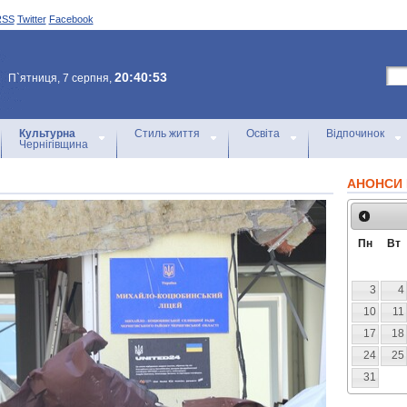
RSS
Twitter
Facebook
20:40:53
П`ятниця, 7 серпня,
Культурна
Стиль життя
Освіта
Відпочинок
Чернігівщина
АНОНСИ 
Пн
Вт
3
4
10
11
17
18
24
25
31