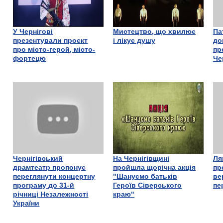
У Чернігові
Мистецтво, що хвилює
Па
презентували проєкт
і лікує душу
до
про місто-герой, місто-
пр
фортецю
Че
Чернігівський
На Чернігівщині
Ля
драмтеатр пропонує
пройшла щорічна акція
пр
переглянути концертну
"Шануємо батьків
ве
програму до 31-й
Героїв Сіверського
пе
річниці Незалежності
краю"
України