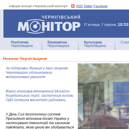
Інформ-агенція «Чернігівський монітор»:
RSS
Twitter
Facebook
Інформ-агенція
«Чернігівський монітор»
10:53
П`ятниця, 7 серпня,
Політична
Економічна
Культурна
Стил
Чернігівщина
Чернігівщина
Чернігівщина
Новини Чернігівщини
За підтримки Франції у двох лікарнях
Чернігівщини облаштували
модернізовані укриття
Ворог атакував відновлений Михайло-
Коцюбинський ліцей: заступниця голови
ОДА оглянула масштаби руйнувань
У День Сил безпілотних систем
Президент відзначив досвід України у
застосуванні технологій та закликав
пам'ятати, якою ціною він здобувається