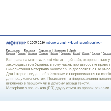
© 2005-2026
Інформ-агенція «Чернігівський монітор»
Про проект
|
Реклама
|
Партнери
|
Контакти
|
Архів
:
Серпень
*
Липень
*
Червень
*
Травень
*
Квітень
*
Березень
*
Лютий
*
Січень
*
Грудень
*
Листоп
Всі права на матеріали, які містить цей сайт, охороняються у 
законодавством України, в тому числі, про авторське право і 
Використання матерiалiв monitor.cn.ua дозволяється за умов
Для iнтернет-видань обов'язковим є гiперпосилання на monito
для пошукових систем. Посилання та гіперпосилання повинні
виключно в першому чи в другому абзаці тексту.
Матеріали з позначкою (PR) друкуються на правах реклами..