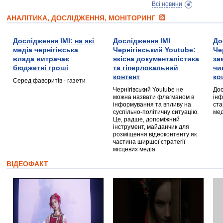
Всі новини
АНАЛІТИКА, ДОСЛІДЖЕННЯ, МОНІТОРИНГ
Дослідження ІМІ: на які
Дослідження ІМІ
До
медіа чернігівська
Чернігівський Youtube:
Че
влада витрачає
якісна документалістика
за
бюджетні гроші
та гіперлокальний
чи
контент
ко
Серед фаворитів - газети
Чернігівський Youtube не
Дос
можна назвати флагманом в
інф
інформування та впливу на
ста
суспільно-політичну ситуацію.
мед
Це, радше, допоміжний
інструмент, майданчик для
розміщення відеоконтенту як
частина ширшої стратегії
місцевих медіа.
ВІДЕОФАКТ