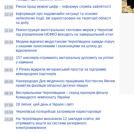
Ринок праці мовою цифр – інформує служба зайнятості
12:50
Інформація про надзвичайні ситуації та основні
12:14
небезпечні події, які зареєстровані на території області
за добу
Реконструкція магістральних теплових мереж у Чернігові
11:14
під управлінням НЕФКО виходить на завершальний етап
Медики відомчої медустанови Чернігівщини завжди поруч
10:34
з нашими захисниками і захисницями на шляху до
відновлення
157 школярів отримають матеріальну допомогу за успіхи
10:12
у навчанні
У Ріпках відкрили ветеранський простір за підтримки
09:41
міжнародних партнерів
Напередодні Дня медичного працівника Костянтин Мегем
09:09
привітав фахівців обласної дитячої лікарні
Веслувальники Чернігівщини – серед призерів фіналу
08:34
Командного чемпіонату України
28 липня: цей день в Україні і світі
07:58
Чернігівські поліцейські затримали наркоторговця
15:58
На Чернігівщині визначили 12 закладів освіти, які
15:28
отримають кошти на системи резервного
електроживлення