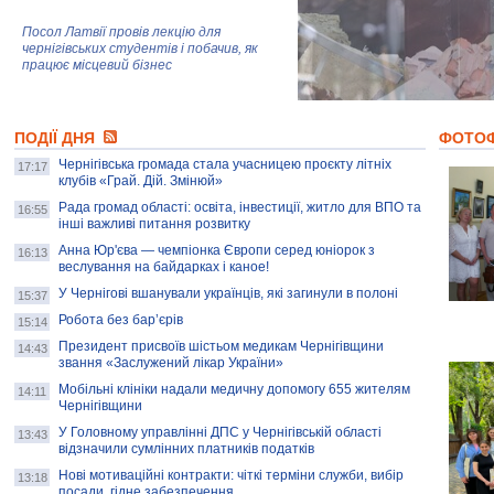
Посол Латвії провів лекцію для
чернігівських студентів і побачив, як
працює місцевий бізнес
Митці та жителі Чернігова створили
ПОДІЇ ДНЯ
колекцію про війну, емоції та тварин
ФОТО
Чернігівська громада стала учасницею проєкту літніх
17:17
клубів «Грай. Дій. Змінюй»
Рада громад області: освіта, інвестиції, житло для ВПО та
AB InBev Efes Україна підтримала
16:55
інші важливі питання розвитку
навчальний проєкт "Молодіжна бізнес-
школа", спрямований на розвиток
Анна Юр'єва — чемпіонка Європи серед юніорок з
16:13
підприємництва у Чернігівській області
веслування на байдарках і каное!
У Чернігові вшанували українців, які загинули в полоні
15:37
Золота тварина: видання Forbes
написало про чернігівця Патрона: хто і
Робота без бар’єрів
15:14
скільки на ньому заробляє? І куди
витрачають?
Президент присвоїв шістьом медикам Чернігівщини
14:43
звання «Заслужений лікар України»
Мобільні клініки надали медичну допомогу 655 жителям
14:11
Чернігівщини
У Головному управлінні ДПС у Чернігівській області
13:43
відзначили сумлінних платників податків
Нові мотиваційні контракти: чіткі терміни служби, вибір
13:18
посади, гідне забезпечення