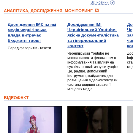
Всі новини
АНАЛІТИКА, ДОСЛІДЖЕННЯ, МОНІТОРИНГ
Дослідження ІМІ: на які
Дослідження ІМІ
До
медіа чернігівська
Чернігівський Youtube:
Че
влада витрачає
якісна документалістика
за
бюджетні гроші
та гіперлокальний
чи
контент
ко
Серед фаворитів - газети
Чернігівський Youtube не
Дос
можна назвати флагманом в
інф
інформування та впливу на
ста
суспільно-політичну ситуацію.
мед
Це, радше, допоміжний
інструмент, майданчик для
розміщення відеоконтенту як
частина ширшої стратегії
місцевих медіа.
ВІДЕОФАКТ