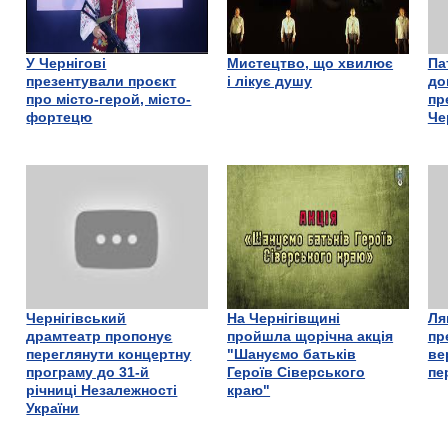
У Чернігові
Мистецтво, що хвилює
Па
презентували проєкт
і лікує душу
до
про місто-герой, місто-
пр
фортецю
Че
Чернігівський
На Чернігівщині
Ля
драмтеатр пропонує
пройшла щорічна акція
пр
переглянути концертну
"Шануємо батьків
ве
програму до 31-й
Героїв Сіверського
пе
річниці Незалежності
краю"
України