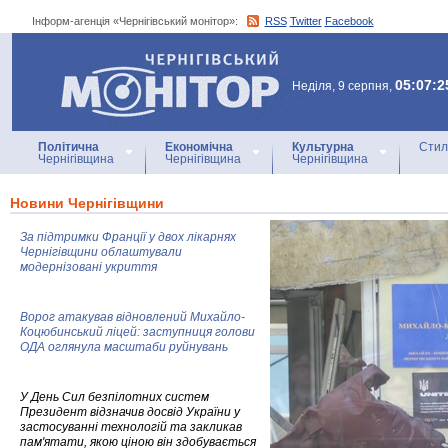
Інформ-агенція «Чернігівський монітор»:
RSS
Twitter
Facebook
Інформ-агенція
«Чернігівський монітор»
05:07:2
Неділя, 9 серпня,
Політична
Економічна
Культурна
Стил
Чернігівщина
Чернігівщина
Чернігівщина
Новини Чернігівщини
За підтримки Франції у двох лікарнях
Чернігівщини облаштували
модернізовані укриття
Ворог атакував відновлений Михайло-
Коцюбинський ліцей: заступниця голови
ОДА оглянула масштаби руйнувань
У День Сил безпілотних систем
Президент відзначив досвід України у
застосуванні технологій та закликав
пам'ятати, якою ціною він здобувається