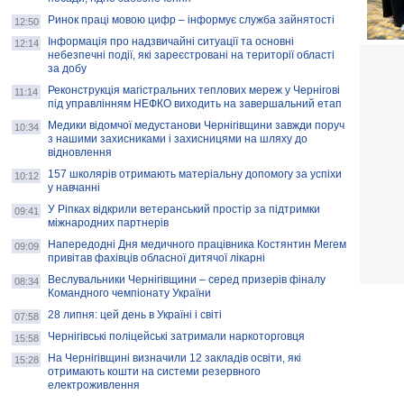
Ринок праці мовою цифр – інформує служба зайнятості
12:50
Інформація про надзвичайні ситуації та основні
12:14
небезпечні події, які зареєстровані на території області
за добу
Реконструкція магістральних теплових мереж у Чернігові
11:14
під управлінням НЕФКО виходить на завершальний етап
Медики відомчої медустанови Чернігівщини завжди поруч
10:34
з нашими захисниками і захисницями на шляху до
відновлення
157 школярів отримають матеріальну допомогу за успіхи
10:12
у навчанні
У Ріпках відкрили ветеранський простір за підтримки
09:41
міжнародних партнерів
Напередодні Дня медичного працівника Костянтин Мегем
09:09
привітав фахівців обласної дитячої лікарні
Веслувальники Чернігівщини – серед призерів фіналу
08:34
Командного чемпіонату України
28 липня: цей день в Україні і світі
07:58
Чернігівські поліцейські затримали наркоторговця
15:58
На Чернігівщині визначили 12 закладів освіти, які
15:28
отримають кошти на системи резервного
електроживлення