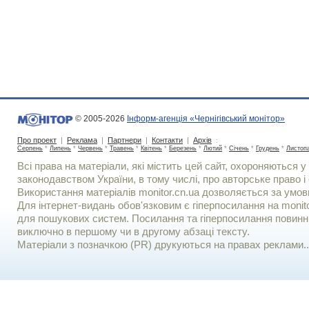
© 2005-2026
Інформ-агенція «Чернігівський монітор»
Про проект
|
Реклама
|
Партнери
|
Контакти
|
Архів
:
Серпень
*
Липень
*
Червень
*
Травень
*
Квітень
*
Березень
*
Лютий
*
Січень
*
Грудень
*
Листоп
Всі права на матеріали, які містить цей сайт, охороняються у 
законодавством України, в тому числі, про авторське право і 
Використання матерiалiв monitor.cn.ua дозволяється за умов
Для iнтернет-видань обов'язковим є гiперпосилання на monito
для пошукових систем. Посилання та гіперпосилання повинні
виключно в першому чи в другому абзаці тексту.
Матеріали з позначкою (PR) друкуються на правах реклами..