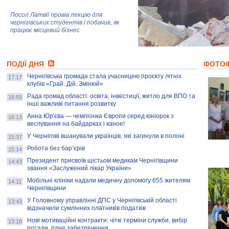
Посол Латвії провів лекцію для
чернігівських студентів і побачив, як
працює місцевий бізнес
Митці та жителі Чернігова створили
ПОДІЇ ДНЯ
колекцію про війну, емоції та тварин
ФОТО
Чернігівська громада стала учасницею проєкту літніх
17:17
клубів «Грай. Дій. Змінюй»
Рада громад області: освіта, інвестиції, житло для ВПО та
AB InBev Efes Україна підтримала
16:55
інші важливі питання розвитку
навчальний проєкт "Молодіжна бізнес-
школа", спрямований на розвиток
Анна Юр'єва — чемпіонка Європи серед юніорок з
16:13
підприємництва у Чернігівській області
веслування на байдарках і каное!
У Чернігові вшанували українців, які загинули в полоні
15:37
Золота тварина: видання Forbes
написало про чернігівця Патрона: хто і
Робота без бар’єрів
15:14
скільки на ньому заробляє? І куди
витрачають?
Президент присвоїв шістьом медикам Чернігівщини
14:43
звання «Заслужений лікар України»
Мобільні клініки надали медичну допомогу 655 жителям
14:11
Чернігівщини
У Головному управлінні ДПС у Чернігівській області
13:43
відзначили сумлінних платників податків
Нові мотиваційні контракти: чіткі терміни служби, вибір
13:18
посади, гідне забезпечення