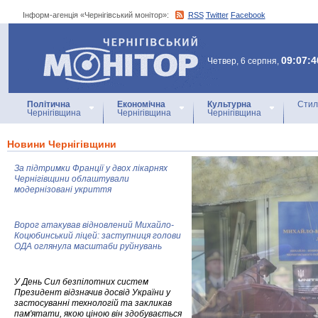
Інформ-агенція «Чернігівський монітор»:
RSS
Twitter
Facebook
Інформ-агенція
«Чернігівський монітор»
09:07:4
Четвер, 6 серпня,
Політична
Економічна
Культурна
Стил
Чернігівщина
Чернігівщина
Чернігівщина
Новини Чернігівщини
За підтримки Франції у двох лікарнях
Чернігівщини облаштували
модернізовані укриття
Ворог атакував відновлений Михайло-
Коцюбинський ліцей: заступниця голови
ОДА оглянула масштаби руйнувань
У День Сил безпілотних систем
Президент відзначив досвід України у
застосуванні технологій та закликав
пам'ятати, якою ціною він здобувається