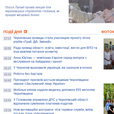
Посол Латвії провів лекцію для
чернігівських студентів і побачив, як
працює місцевий бізнес
Митці та жителі Чернігова створили
ПОДІЇ ДНЯ
колекцію про війну, емоції та тварин
ФОТО
Чернігівська громада стала учасницею проєкту літніх
17:17
клубів «Грай. Дій. Змінюй»
Рада громад області: освіта, інвестиції, житло для ВПО та
AB InBev Efes Україна підтримала
16:55
інші важливі питання розвитку
навчальний проєкт "Молодіжна бізнес-
школа", спрямований на розвиток
Анна Юр'єва — чемпіонка Європи серед юніорок з
16:13
підприємництва у Чернігівській області
веслування на байдарках і каное!
У Чернігові вшанували українців, які загинули в полоні
15:37
Золота тварина: видання Forbes
написало про чернігівця Патрона: хто і
Робота без бар’єрів
15:14
скільки на ньому заробляє? І куди
витрачають?
Президент присвоїв шістьом медикам Чернігівщини
14:43
звання «Заслужений лікар України»
Мобільні клініки надали медичну допомогу 655 жителям
14:11
Чернігівщини
У Головному управлінні ДПС у Чернігівській області
13:43
відзначили сумлінних платників податків
Нові мотиваційні контракти: чіткі терміни служби, вибір
13:18
посади, гідне забезпечення