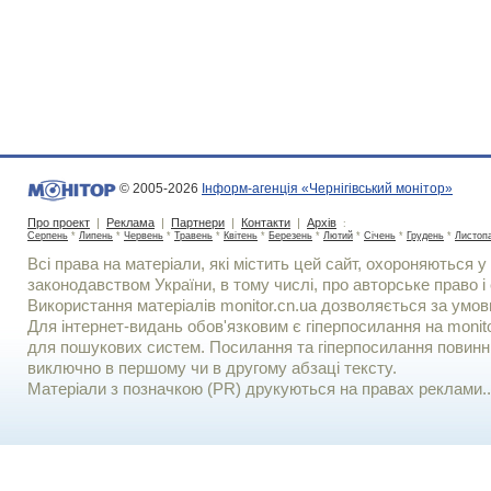
© 2005-2026
Інформ-агенція «Чернігівський монітор»
Про проект
|
Реклама
|
Партнери
|
Контакти
|
Архів
:
Серпень
*
Липень
*
Червень
*
Травень
*
Квітень
*
Березень
*
Лютий
*
Січень
*
Грудень
*
Листоп
Всі права на матеріали, які містить цей сайт, охороняються у 
законодавством України, в тому числі, про авторське право і 
Використання матерiалiв monitor.cn.ua дозволяється за умов
Для iнтернет-видань обов'язковим є гiперпосилання на monito
для пошукових систем. Посилання та гіперпосилання повинні
виключно в першому чи в другому абзаці тексту.
Матеріали з позначкою (PR) друкуються на правах реклами..