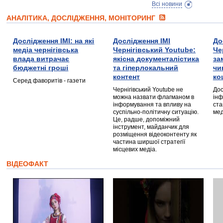
Всі новини
АНАЛІТИКА, ДОСЛІДЖЕННЯ, МОНІТОРИНГ
Дослідження ІМІ: на які
Дослідження ІМІ
До
медіа чернігівська
Чернігівський Youtube:
Че
влада витрачає
якісна документалістика
за
бюджетні гроші
та гіперлокальний
чи
контент
ко
Серед фаворитів - газети
Чернігівський Youtube не
Дос
можна назвати флагманом в
інф
інформування та впливу на
ста
суспільно-політичну ситуацію.
мед
Це, радше, допоміжний
інструмент, майданчик для
розміщення відеоконтенту як
частина ширшої стратегії
місцевих медіа.
ВІДЕОФАКТ