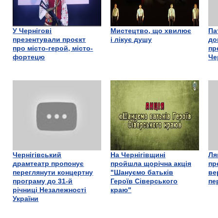
У Чернігові
Мистецтво, що хвилює
Па
презентували проєкт
і лікує душу
до
про місто-герой, місто-
пр
фортецю
Че
Чернігівський
На Чернігівщині
Ля
драмтеатр пропонує
пройшла щорічна акція
пр
переглянути концертну
"Шануємо батьків
ве
програму до 31-й
Героїв Сіверського
пе
річниці Незалежності
краю"
України