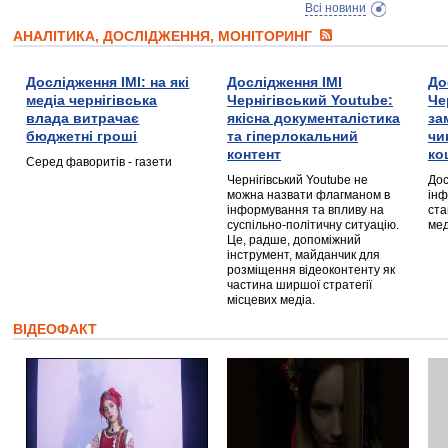
Всі новини
АНАЛІТИКА, ДОСЛІДЖЕННЯ, МОНІТОРИНГ
Дослідження ІМІ: на які
Дослідження ІМІ
До
медіа чернігівська
Чернігівський Youtube:
Че
влада витрачає
якісна документалістика
за
бюджетні гроші
та гіперлокальний
чи
контент
ко
Серед фаворитів - газети
Чернігівський Youtube не
Дос
можна назвати флагманом в
інф
інформування та впливу на
ста
суспільно-політичну ситуацію.
мед
Це, радше, допоміжний
інструмент, майданчик для
розміщення відеоконтенту як
частина ширшої стратегії
місцевих медіа.
ВІДЕОФАКТ