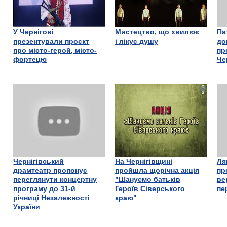
У Чернігові
Мистецтво, що хвилює
Па
презентували проєкт
і лікує душу
до
про місто-герой, місто-
пр
фортецю
Че
Чернігівський
На Чернігівщині
Ля
драмтеатр пропонує
пройшла щорічна акція
пр
переглянути концертну
"Шануємо батьків
ве
програму до 31-й
Героїв Сіверського
пе
річниці Незалежності
краю"
України