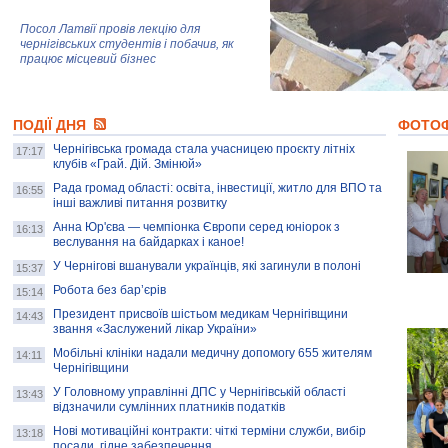
Посол Латвії провів лекцію для
чернігівських студентів і побачив, як
працює місцевий бізнес
Митці та жителі Чернігова створили
ПОДІЇ ДНЯ
колекцію про війну, емоції та тварин
ФОТО
Чернігівська громада стала учасницею проєкту літніх
17:17
клубів «Грай. Дій. Змінюй»
Рада громад області: освіта, інвестиції, житло для ВПО та
AB InBev Efes Україна підтримала
16:55
інші важливі питання розвитку
навчальний проєкт "Молодіжна бізнес-
школа", спрямований на розвиток
Анна Юр'єва — чемпіонка Європи серед юніорок з
16:13
підприємництва у Чернігівській області
веслування на байдарках і каное!
У Чернігові вшанували українців, які загинули в полоні
15:37
Золота тварина: видання Forbes
написало про чернігівця Патрона: хто і
Робота без бар’єрів
15:14
скільки на ньому заробляє? І куди
витрачають?
Президент присвоїв шістьом медикам Чернігівщини
14:43
звання «Заслужений лікар України»
Мобільні клініки надали медичну допомогу 655 жителям
14:11
Чернігівщини
У Головному управлінні ДПС у Чернігівській області
13:43
відзначили сумлінних платників податків
Нові мотиваційні контракти: чіткі терміни служби, вибір
13:18
посади, гідне забезпечення