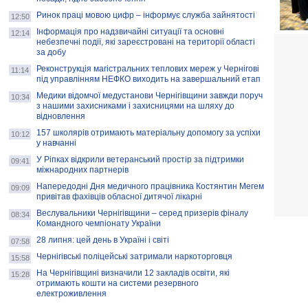
Ринок праці мовою цифр – інформує служба зайнятості
12:50
Інформація про надзвичайні ситуації та основні
12:14
небезпечні події, які зареєстровані на території області
за добу
Реконструкція магістральних теплових мереж у Чернігові
11:14
під управлінням НЕФКО виходить на завершальний етап
Медики відомчої медустанови Чернігівщини завжди поруч
10:34
з нашими захисниками і захисницями на шляху до
відновлення
157 школярів отримають матеріальну допомогу за успіхи
10:12
у навчанні
У Ріпках відкрили ветеранський простір за підтримки
09:41
міжнародних партнерів
Напередодні Дня медичного працівника Костянтин Мегем
09:09
привітав фахівців обласної дитячої лікарні
Веслувальники Чернігівщини – серед призерів фіналу
08:34
Командного чемпіонату України
28 липня: цей день в Україні і світі
07:58
Чернігівські поліцейські затримали наркоторговця
15:58
На Чернігівщині визначили 12 закладів освіти, які
15:28
отримають кошти на системи резервного
електроживлення