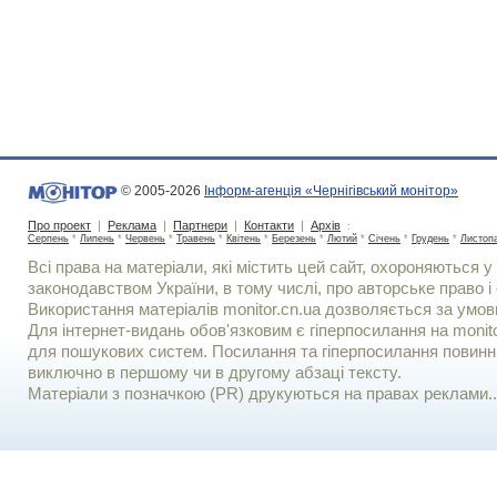
© 2005-2026
Інформ-агенція «Чернігівський монітор»
Про проект
|
Реклама
|
Партнери
|
Контакти
|
Архів
:
Серпень
*
Липень
*
Червень
*
Травень
*
Квітень
*
Березень
*
Лютий
*
Січень
*
Грудень
*
Листоп
Всі права на матеріали, які містить цей сайт, охороняються у 
законодавством України, в тому числі, про авторське право і 
Використання матерiалiв monitor.cn.ua дозволяється за умов
Для iнтернет-видань обов'язковим є гiперпосилання на monito
для пошукових систем. Посилання та гіперпосилання повинні
виключно в першому чи в другому абзаці тексту.
Матеріали з позначкою (PR) друкуються на правах реклами..