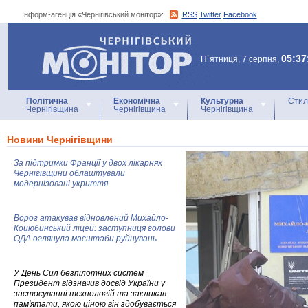
Інформ-агенція «Чернігівський монітор»:
RSS
Twitter
Facebook
Інформ-агенція
«Чернігівський монітор»
05:37
П`ятниця, 7 серпня,
Політична
Економічна
Культурна
Стил
Чернігівщина
Чернігівщина
Чернігівщина
Новини Чернігівщини
За підтримки Франції у двох лікарнях
Чернігівщини облаштували
модернізовані укриття
Ворог атакував відновлений Михайло-
Коцюбинський ліцей: заступниця голови
ОДА оглянула масштаби руйнувань
У День Сил безпілотних систем
Президент відзначив досвід України у
застосуванні технологій та закликав
пам'ятати, якою ціною він здобувається