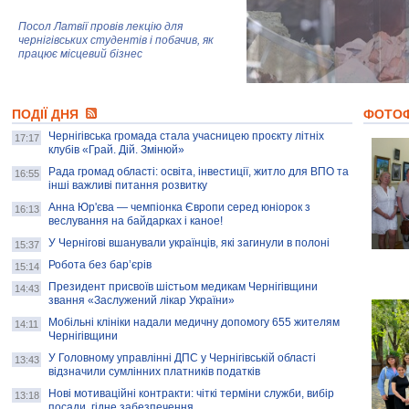
Посол Латвії провів лекцію для
чернігівських студентів і побачив, як
працює місцевий бізнес
Митці та жителі Чернігова створили
ПОДІЇ ДНЯ
колекцію про війну, емоції та тварин
ФОТО
Чернігівська громада стала учасницею проєкту літніх
17:17
клубів «Грай. Дій. Змінюй»
Рада громад області: освіта, інвестиції, житло для ВПО та
AB InBev Efes Україна підтримала
16:55
інші важливі питання розвитку
навчальний проєкт "Молодіжна бізнес-
школа", спрямований на розвиток
Анна Юр'єва — чемпіонка Європи серед юніорок з
16:13
підприємництва у Чернігівській області
веслування на байдарках і каное!
У Чернігові вшанували українців, які загинули в полоні
15:37
Золота тварина: видання Forbes
написало про чернігівця Патрона: хто і
Робота без бар’єрів
15:14
скільки на ньому заробляє? І куди
витрачають?
Президент присвоїв шістьом медикам Чернігівщини
14:43
звання «Заслужений лікар України»
Мобільні клініки надали медичну допомогу 655 жителям
14:11
Чернігівщини
У Головному управлінні ДПС у Чернігівській області
13:43
відзначили сумлінних платників податків
Нові мотиваційні контракти: чіткі терміни служби, вибір
13:18
посади, гідне забезпечення