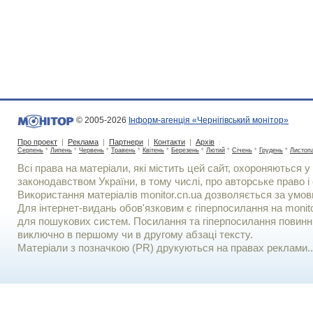
© 2005-2026
Інформ-агенція «Чернігівський монітор»
Про проект
|
Реклама
|
Партнери
|
Контакти
|
Архів
:
Серпень
*
Липень
*
Червень
*
Травень
*
Квітень
*
Березень
*
Лютий
*
Січень
*
Грудень
*
Листоп
Всі права на матеріали, які містить цей сайт, охороняються у 
законодавством України, в тому числі, про авторське право і 
Використання матерiалiв monitor.cn.ua дозволяється за умов
Для iнтернет-видань обов'язковим є гiперпосилання на monito
для пошукових систем. Посилання та гіперпосилання повинні
виключно в першому чи в другому абзаці тексту.
Матеріали з позначкою (PR) друкуються на правах реклами..