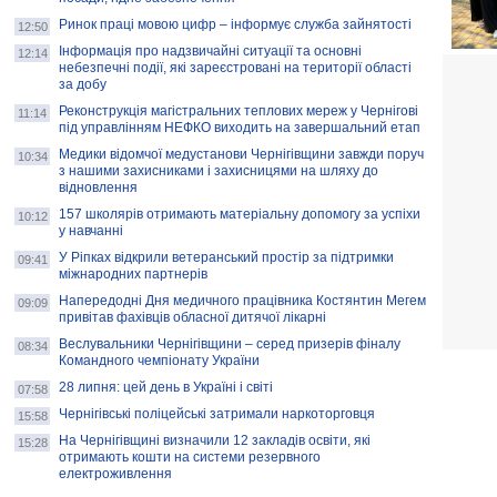
Ринок праці мовою цифр – інформує служба зайнятості
12:50
Інформація про надзвичайні ситуації та основні
12:14
небезпечні події, які зареєстровані на території області
за добу
Реконструкція магістральних теплових мереж у Чернігові
11:14
під управлінням НЕФКО виходить на завершальний етап
Медики відомчої медустанови Чернігівщини завжди поруч
10:34
з нашими захисниками і захисницями на шляху до
відновлення
157 школярів отримають матеріальну допомогу за успіхи
10:12
у навчанні
У Ріпках відкрили ветеранський простір за підтримки
09:41
міжнародних партнерів
Напередодні Дня медичного працівника Костянтин Мегем
09:09
привітав фахівців обласної дитячої лікарні
Веслувальники Чернігівщини – серед призерів фіналу
08:34
Командного чемпіонату України
28 липня: цей день в Україні і світі
07:58
Чернігівські поліцейські затримали наркоторговця
15:58
На Чернігівщині визначили 12 закладів освіти, які
15:28
отримають кошти на системи резервного
електроживлення