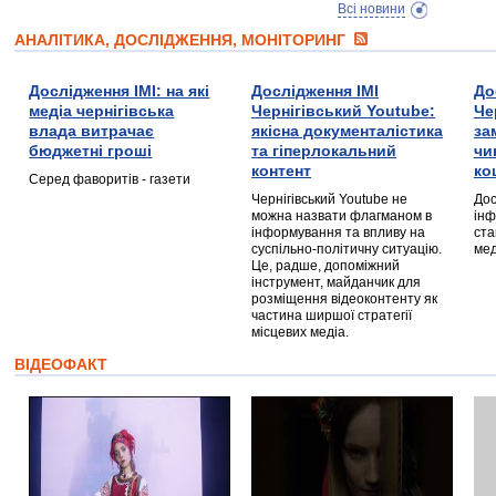
Всі новини
АНАЛІТИКА, ДОСЛІДЖЕННЯ, МОНІТОРИНГ
Дослідження ІМІ: на які
Дослідження ІМІ
До
медіа чернігівська
Чернігівський Youtube:
Че
влада витрачає
якісна документалістика
за
бюджетні гроші
та гіперлокальний
чи
контент
ко
Серед фаворитів - газети
Чернігівський Youtube не
Дос
можна назвати флагманом в
інф
інформування та впливу на
ста
суспільно-політичну ситуацію.
мед
Це, радше, допоміжний
інструмент, майданчик для
розміщення відеоконтенту як
частина ширшої стратегії
місцевих медіа.
ВІДЕОФАКТ