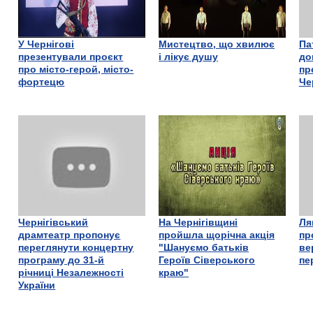
У Чернігові
Мистецтво, що хвилює
Па
презентували проєкт
і лікує душу
до
про місто-герой, місто-
пр
фортецю
Че
Чернігівський
На Чернігівщині
Ля
драмтеатр пропонує
пройшла щорічна акція
пр
переглянути концертну
"Шануємо батьків
ве
програму до 31-й
Героїв Сіверського
пе
річниці Незалежності
краю"
України