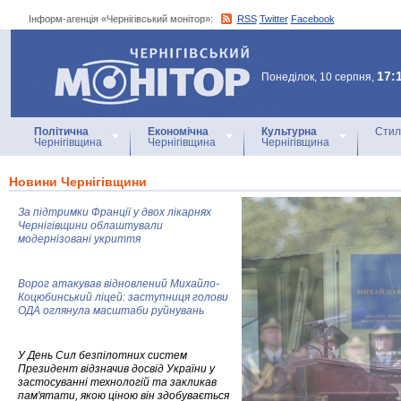
Інформ-агенція «Чернігівський монітор»:
RSS
Twitter
Facebook
Інформ-агенція
«Чернігівський монітор»
17:
Понеділок, 10 серпня,
Політична
Економічна
Культурна
Стил
Чернігівщина
Чернігівщина
Чернігівщина
Новини Чернігівщини
За підтримки Франції у двох лікарнях
Чернігівщини облаштували
модернізовані укриття
Ворог атакував відновлений Михайло-
Коцюбинський ліцей: заступниця голови
ОДА оглянула масштаби руйнувань
У День Сил безпілотних систем
Президент відзначив досвід України у
застосуванні технологій та закликав
пам'ятати, якою ціною він здобувається