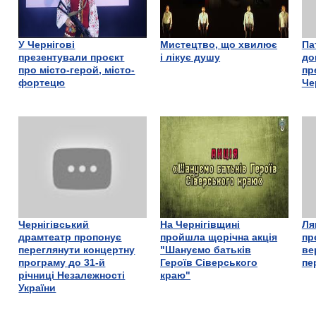
У Чернігові
Мистецтво, що хвилює
Па
презентували проєкт
і лікує душу
до
про місто-герой, місто-
пр
фортецю
Че
Чернігівський
На Чернігівщині
Ля
драмтеатр пропонує
пройшла щорічна акція
пр
переглянути концертну
"Шануємо батьків
ве
програму до 31-й
Героїв Сіверського
пе
річниці Незалежності
краю"
України