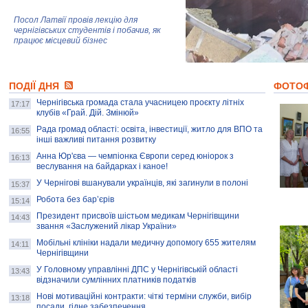
Посол Латвії провів лекцію для
чернігівських студентів і побачив, як
працює місцевий бізнес
Митці та жителі Чернігова створили
ПОДІЇ ДНЯ
колекцію про війну, емоції та тварин
ФОТО
Чернігівська громада стала учасницею проєкту літніх
17:17
клубів «Грай. Дій. Змінюй»
Рада громад області: освіта, інвестиції, житло для ВПО та
AB InBev Efes Україна підтримала
16:55
інші важливі питання розвитку
навчальний проєкт "Молодіжна бізнес-
школа", спрямований на розвиток
Анна Юр'єва — чемпіонка Європи серед юніорок з
16:13
підприємництва у Чернігівській області
веслування на байдарках і каное!
У Чернігові вшанували українців, які загинули в полоні
15:37
Золота тварина: видання Forbes
написало про чернігівця Патрона: хто і
Робота без бар’єрів
15:14
скільки на ньому заробляє? І куди
витрачають?
Президент присвоїв шістьом медикам Чернігівщини
14:43
звання «Заслужений лікар України»
Мобільні клініки надали медичну допомогу 655 жителям
14:11
Чернігівщини
У Головному управлінні ДПС у Чернігівській області
13:43
відзначили сумлінних платників податків
Нові мотиваційні контракти: чіткі терміни служби, вибір
13:18
посади, гідне забезпечення