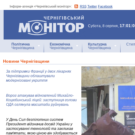
Інформ-агенція «Чернігівський монітор»:
RSS
Twitter
Facebook
Інформ-агенція
«Чернігівський монітор»
17:01:0
Субота, 8 серпня,
Політична
Економічна
Культурна
Стил
Чернігівщина
Чернігівщина
Чернігівщина
Новини Чернігівщини
За підтримки Франції у двох лікарнях
Чернігівщини облаштували
модернізовані укриття
Ворог атакував відновлений Михайло-
Коцюбинський ліцей: заступниця голови
ОДА оглянула масштаби руйнувань
У День Сил безпілотних систем
Президент відзначив досвід України у
застосуванні технологій та закликав
пам'ятати, якою ціною він здобувається