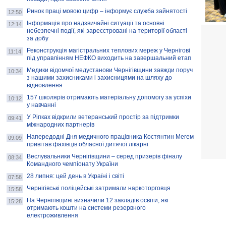
Ринок праці мовою цифр – інформує служба зайнятості
12:50
Інформація про надзвичайні ситуації та основні
12:14
небезпечні події, які зареєстровані на території області
за добу
Реконструкція магістральних теплових мереж у Чернігові
11:14
під управлінням НЕФКО виходить на завершальний етап
Медики відомчої медустанови Чернігівщини завжди поруч
10:34
з нашими захисниками і захисницями на шляху до
відновлення
157 школярів отримають матеріальну допомогу за успіхи
10:12
у навчанні
У Ріпках відкрили ветеранський простір за підтримки
09:41
міжнародних партнерів
Напередодні Дня медичного працівника Костянтин Мегем
09:09
привітав фахівців обласної дитячої лікарні
Веслувальники Чернігівщини – серед призерів фіналу
08:34
Командного чемпіонату України
28 липня: цей день в Україні і світі
07:58
Чернігівські поліцейські затримали наркоторговця
15:58
На Чернігівщині визначили 12 закладів освіти, які
15:28
отримають кошти на системи резервного
електроживлення