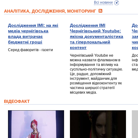
Всі новини
АНАЛІТИКА, ДОСЛІДЖЕННЯ, МОНІТОРИНГ
Дослідження ІМІ: на які
Дослідження ІМІ
До
медіа чернігівська
Чернігівський Youtube:
Че
влада витрачає
якісна документалістика
за
бюджетні гроші
та гіперлокальний
чи
контент
ко
Серед фаворитів - газети
Чернігівський Youtube не
Дос
можна назвати флагманом в
інф
інформування та впливу на
ста
суспільно-політичну ситуацію.
мед
Це, радше, допоміжний
інструмент, майданчик для
розміщення відеоконтенту як
частина ширшої стратегії
місцевих медіа.
ВІДЕОФАКТ