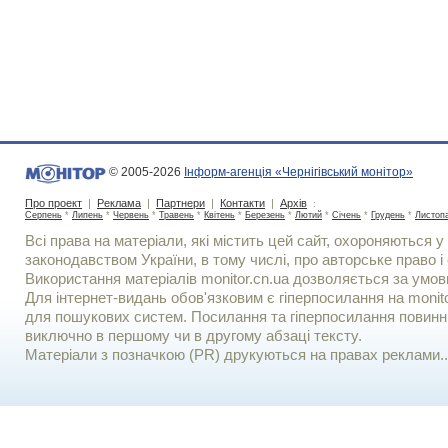
© 2005-2026
Інформ-агенція «Чернігівський монітор»
Про проект
|
Реклама
|
Партнери
|
Контакти
|
Архів
:
Серпень
*
Липень
*
Червень
*
Травень
*
Квітень
*
Березень
*
Лютий
*
Січень
*
Грудень
*
Листоп
Всі права на матеріали, які містить цей сайт, охороняються у 
законодавством України, в тому числі, про авторське право і 
Використання матерiалiв monitor.cn.ua дозволяється за умов
Для iнтернет-видань обов'язковим є гiперпосилання на monito
для пошукових систем. Посилання та гіперпосилання повинні
виключно в першому чи в другому абзаці тексту.
Матеріали з позначкою (PR) друкуються на правах реклами..