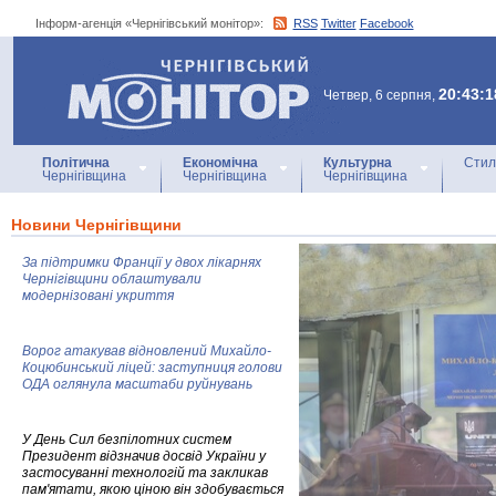
Інформ-агенція «Чернігівський монітор»:
RSS
Twitter
Facebook
Інформ-агенція
«Чернігівський монітор»
20:43:1
Четвер, 6 серпня,
Політична
Економічна
Культурна
Стил
Чернігівщина
Чернігівщина
Чернігівщина
Новини Чернігівщини
За підтримки Франції у двох лікарнях
Чернігівщини облаштували
модернізовані укриття
Ворог атакував відновлений Михайло-
Коцюбинський ліцей: заступниця голови
ОДА оглянула масштаби руйнувань
У День Сил безпілотних систем
Президент відзначив досвід України у
застосуванні технологій та закликав
пам'ятати, якою ціною він здобувається