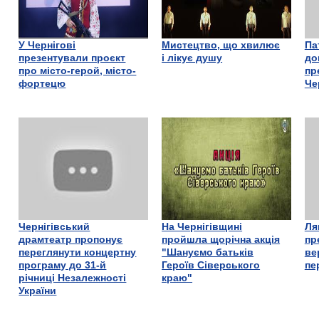
У Чернігові
Мистецтво, що хвилює
Па
презентували проєкт
і лікує душу
до
про місто-герой, місто-
пр
фортецю
Че
Чернігівський
На Чернігівщині
Ля
драмтеатр пропонує
пройшла щорічна акція
пр
переглянути концертну
"Шануємо батьків
ве
програму до 31-й
Героїв Сіверського
пе
річниці Незалежності
краю"
України