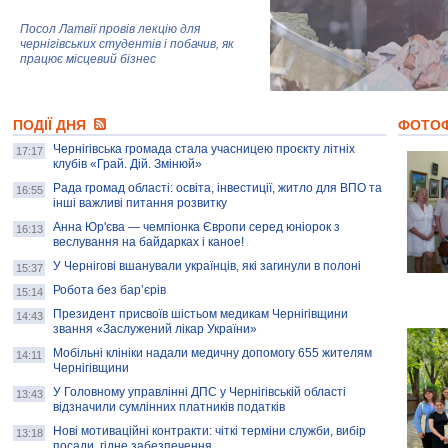
Посол Латвії провів лекцію для
чернігівських студентів і побачив, як
працює місцевий бізнес
Митці та жителі Чернігова створили
ПОДІЇ ДНЯ
колекцію про війну, емоції та тварин
ФОТО
Чернігівська громада стала учасницею проєкту літніх
17:17
клубів «Грай. Дій. Змінюй»
Рада громад області: освіта, інвестиції, житло для ВПО та
AB InBev Efes Україна підтримала
16:55
інші важливі питання розвитку
навчальний проєкт "Молодіжна бізнес-
школа", спрямований на розвиток
Анна Юр'єва — чемпіонка Європи серед юніорок з
16:13
підприємництва у Чернігівській області
веслування на байдарках і каное!
У Чернігові вшанували українців, які загинули в полоні
15:37
Золота тварина: видання Forbes
написало про чернігівця Патрона: хто і
Робота без бар’єрів
15:14
скільки на ньому заробляє? І куди
витрачають?
Президент присвоїв шістьом медикам Чернігівщини
14:43
звання «Заслужений лікар України»
Мобільні клініки надали медичну допомогу 655 жителям
14:11
Чернігівщини
У Головному управлінні ДПС у Чернігівській області
13:43
відзначили сумлінних платників податків
Нові мотиваційні контракти: чіткі терміни служби, вибір
13:18
посади, гідне забезпечення