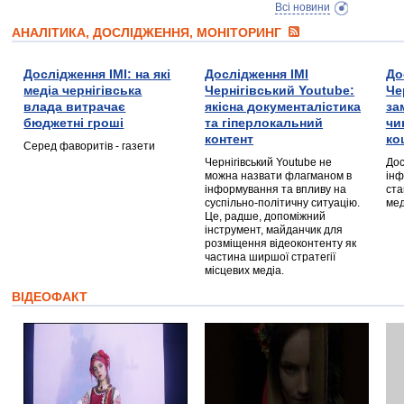
Всі новини
АНАЛІТИКА, ДОСЛІДЖЕННЯ, МОНІТОРИНГ
Дослідження ІМІ: на які
Дослідження ІМІ
До
медіа чернігівська
Чернігівський Youtube:
Че
влада витрачає
якісна документалістика
за
бюджетні гроші
та гіперлокальний
чи
контент
ко
Серед фаворитів - газети
Чернігівський Youtube не
Дос
можна назвати флагманом в
інф
інформування та впливу на
ста
суспільно-політичну ситуацію.
мед
Це, радше, допоміжний
інструмент, майданчик для
розміщення відеоконтенту як
частина ширшої стратегії
місцевих медіа.
ВІДЕОФАКТ