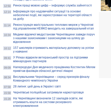
Ринок праці мовою цифр – інформує служба зайнятості
12:50
Інформація про надзвичайні ситуації та основні
12:14
небезпечні події, які зареєстровані на території області
за добу
Реконструкція магістральних теплових мереж у Чернігові
11:14
під управлінням НЕФКО виходить на завершальний етап
Медики відомчої медустанови Чернігівщини завжди поруч
10:34
з нашими захисниками і захисницями на шляху до
відновлення
157 школярів отримають матеріальну допомогу за успіхи
10:12
у навчанні
У Ріпках відкрили ветеранський простір за підтримки
09:41
міжнародних партнерів
Напередодні Дня медичного працівника Костянтин Мегем
09:09
привітав фахівців обласної дитячої лікарні
Веслувальники Чернігівщини – серед призерів фіналу
08:34
Командного чемпіонату України
28 липня: цей день в Україні і світі
07:58
Чернігівські поліцейські затримали наркоторговця
15:58
На Чернігівщині визначили 12 закладів освіти, які
15:28
отримають кошти на системи резервного
електроживлення