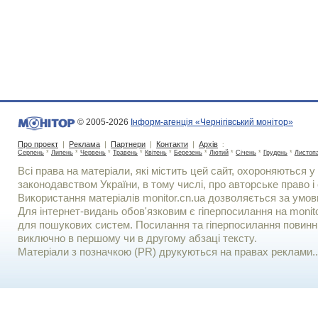
© 2005-2026
Інформ-агенція «Чернігівський монітор»
Про проект
|
Реклама
|
Партнери
|
Контакти
|
Архів
:
Серпень
*
Липень
*
Червень
*
Травень
*
Квітень
*
Березень
*
Лютий
*
Січень
*
Грудень
*
Листоп
Всі права на матеріали, які містить цей сайт, охороняються у 
законодавством України, в тому числі, про авторське право і 
Використання матерiалiв monitor.cn.ua дозволяється за умов
Для iнтернет-видань обов'язковим є гiперпосилання на monito
для пошукових систем. Посилання та гіперпосилання повинні
виключно в першому чи в другому абзаці тексту.
Матеріали з позначкою (PR) друкуються на правах реклами..