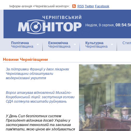
Інформ-агенція «Чернігівський монітор»:
RSS
Twitter
Facebook
Інформ-агенція
«Чернігівський монітор»
08:54:5
Неділя, 9 серпня,
Політична
Економічна
Культурна
Стил
Чернігівщина
Чернігівщина
Чернігівщина
Новини Чернігівщини
За підтримки Франції у двох лікарнях
Чернігівщини облаштували
модернізовані укриття
Ворог атакував відновлений Михайло-
Коцюбинський ліцей: заступниця голови
ОДА оглянула масштаби руйнувань
У День Сил безпілотних систем
Президент відзначив досвід України у
застосуванні технологій та закликав
пам'ятати, якою ціною він здобувається