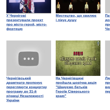
У Чернігові
Мистецтво, що хвилює
Па
презентували проєкт
і лікує душу
до
про місто-герой, місто-
пр
фортецю
Че
Чернігівський
На Чернігівщині
Ля
драмтеатр пропонує
пройшла щорічна акція
пр
переглянути концертну
"Шануємо батьків
ве
програму до 31-й
Героїв Сіверського
пе
річниці Незалежності
краю"
України