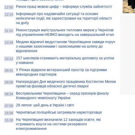
Ринок праці мовою цифр – інформує служба зайнятості
12:50
Інформація про надзвичайні ситуації та основні
12:14
небезпечні події, які зареєстровані на території області
за добу
Реконструкція магістральних теплових мереж у Чернігові
11:14
під управлінням НЕФКО виходить на завершальний етап
Медики відомчої медустанови Чернігівщини завжди поруч
10:34
з нашими захисниками і захисницями на шляху до
відновлення
157 школярів отримають матеріальну допомогу за успіхи
10:12
у навчанні
У Ріпках відкрили ветеранський простір за підтримки
09:41
міжнародних партнерів
Напередодні Дня медичного працівника Костянтин Мегем
09:09
привітав фахівців обласної дитячої лікарні
Веслувальники Чернігівщини – серед призерів фіналу
08:34
Командного чемпіонату України
28 липня: цей день в Україні і світі
07:58
Чернігівські поліцейські затримали наркоторговця
15:58
На Чернігівщині визначили 12 закладів освіти, які
15:28
отримають кошти на системи резервного
електроживлення