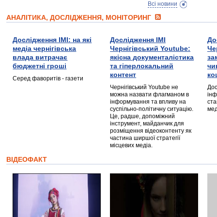
Всі новини
АНАЛІТИКА, ДОСЛІДЖЕННЯ, МОНІТОРИНГ
Дослідження ІМІ: на які
Дослідження ІМІ
До
медіа чернігівська
Чернігівський Youtube:
Че
влада витрачає
якісна документалістика
за
бюджетні гроші
та гіперлокальний
чи
контент
ко
Серед фаворитів - газети
Чернігівський Youtube не
Дос
можна назвати флагманом в
інф
інформування та впливу на
ста
суспільно-політичну ситуацію.
мед
Це, радше, допоміжний
інструмент, майданчик для
розміщення відеоконтенту як
частина ширшої стратегії
місцевих медіа.
ВІДЕОФАКТ