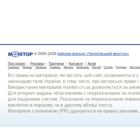
© 2005-2026
Інформ-агенція «Чернігівський монітор»
Про проект
|
Реклама
|
Партнери
|
Контакти
|
Архів
:
Серпень
*
Липень
*
Червень
*
Травень
*
Квітень
*
Березень
*
Лютий
*
Січень
*
Грудень
*
Листоп
Всі права на матеріали, які містить цей сайт, охороняються у 
законодавством України, в тому числі, про авторське право і 
Використання матерiалiв monitor.cn.ua дозволяється за умов
Для iнтернет-видань обов'язковим є гiперпосилання на monito
для пошукових систем. Посилання та гіперпосилання повинні
виключно в першому чи в другому абзаці тексту.
Матеріали з позначкою (PR) друкуються на правах реклами..