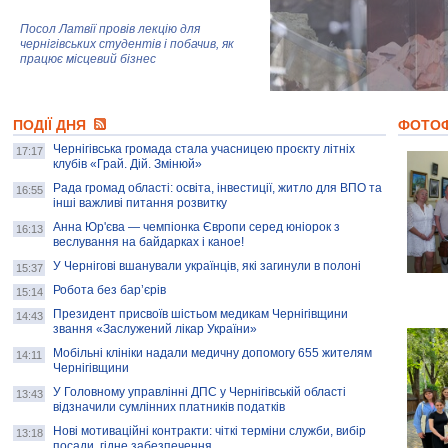
Посол Латвії провів лекцію для
чернігівських студентів і побачив, як
працює місцевий бізнес
Митці та жителі Чернігова створили
ПОДІЇ ДНЯ
колекцію про війну, емоції та тварин
ФОТО
Чернігівська громада стала учасницею проєкту літніх
17:17
клубів «Грай. Дій. Змінюй»
Рада громад області: освіта, інвестиції, житло для ВПО та
AB InBev Efes Україна підтримала
16:55
інші важливі питання розвитку
навчальний проєкт "Молодіжна бізнес-
школа", спрямований на розвиток
Анна Юр'єва — чемпіонка Європи серед юніорок з
16:13
підприємництва у Чернігівській області
веслування на байдарках і каное!
У Чернігові вшанували українців, які загинули в полоні
15:37
Золота тварина: видання Forbes
написало про чернігівця Патрона: хто і
Робота без бар’єрів
15:14
скільки на ньому заробляє? І куди
витрачають?
Президент присвоїв шістьом медикам Чернігівщини
14:43
звання «Заслужений лікар України»
Мобільні клініки надали медичну допомогу 655 жителям
14:11
Чернігівщини
У Головному управлінні ДПС у Чернігівській області
13:43
відзначили сумлінних платників податків
Нові мотиваційні контракти: чіткі терміни служби, вибір
13:18
посади, гідне забезпечення