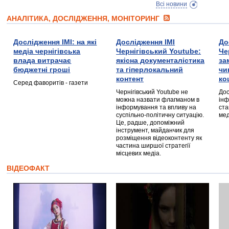
Всі новини
АНАЛІТИКА, ДОСЛІДЖЕННЯ, МОНІТОРИНГ
Дослідження ІМІ: на які
Дослідження ІМІ
До
медіа чернігівська
Чернігівський Youtube:
Че
влада витрачає
якісна документалістика
за
бюджетні гроші
та гіперлокальний
чи
контент
ко
Серед фаворитів - газети
Чернігівський Youtube не
Дос
можна назвати флагманом в
інф
інформування та впливу на
ста
суспільно-політичну ситуацію.
мед
Це, радше, допоміжний
інструмент, майданчик для
розміщення відеоконтенту як
частина ширшої стратегії
місцевих медіа.
ВІДЕОФАКТ