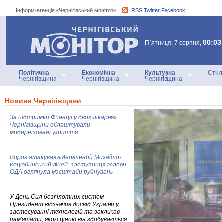
Інформ-агенція «Чернігівський монітор»:
RSS
Twitter
Facebook
Інформ-агенція
«Чернігівський монітор»
00:03
П`ятниця, 7 серпня,
Політична
Економічна
Культурна
Стил
Чернігівщина
Чернігівщина
Чернігівщина
Новини Чернігівщини
За підтримки Франції у двох лікарнях
Чернігівщини облаштували
модернізовані укриття
Ворог атакував відновлений Михайло-
Коцюбинський ліцей: заступниця голови
ОДА оглянула масштаби руйнувань
У День Сил безпілотних систем
Президент відзначив досвід України у
застосуванні технологій та закликав
пам'ятати, якою ціною він здобувається