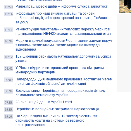
Ринок праці мовою цифр – інформує служба зайнятості
12:50
Інформація про надзвичайні ситуації та основні
12:14
небезпечні події, які зареєстровані на території області
за добу
Реконструкція магістральних теплових мереж у Чернігові
11:14
під управлінням НЕФКО виходить на завершальний етап
Медики відомчої медустанови Чернігівщини завжди поруч
10:34
з нашими захисниками і захисницями на шляху до
відновлення
157 школярів отримають матеріальну допомогу за успіхи
10:12
у навчанні
У Ріпках відкрили ветеранський простір за підтримки
09:41
міжнародних партнерів
Напередодні Дня медичного працівника Костянтин Мегем
09:09
привітав фахівців обласної дитячої лікарні
Веслувальники Чернігівщини – серед призерів фіналу
08:34
Командного чемпіонату України
28 липня: цей день в Україні і світі
07:58
Чернігівські поліцейські затримали наркоторговця
15:58
На Чернігівщині визначили 12 закладів освіти, які
15:28
отримають кошти на системи резервного
електроживлення