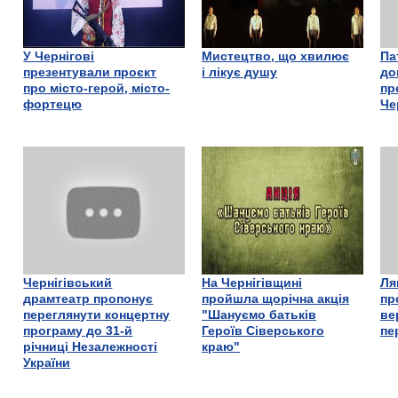
У Чернігові
Мистецтво, що хвилює
Па
презентували проєкт
і лікує душу
до
про місто-герой, місто-
пр
фортецю
Че
Чернігівський
На Чернігівщині
Ля
драмтеатр пропонує
пройшла щорічна акція
пр
переглянути концертну
"Шануємо батьків
ве
програму до 31-й
Героїв Сіверського
пе
річниці Незалежності
краю"
України