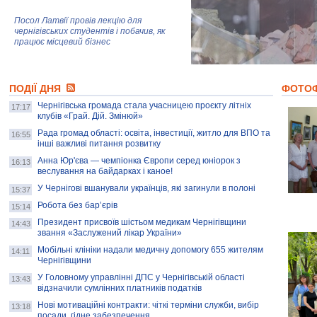
Посол Латвії провів лекцію для
чернігівських студентів і побачив, як
працює місцевий бізнес
Митці та жителі Чернігова створили
ПОДІЇ ДНЯ
колекцію про війну, емоції та тварин
ФОТО
Чернігівська громада стала учасницею проєкту літніх
17:17
клубів «Грай. Дій. Змінюй»
Рада громад області: освіта, інвестиції, житло для ВПО та
AB InBev Efes Україна підтримала
16:55
інші важливі питання розвитку
навчальний проєкт "Молодіжна бізнес-
школа", спрямований на розвиток
Анна Юр'єва — чемпіонка Європи серед юніорок з
16:13
підприємництва у Чернігівській області
веслування на байдарках і каное!
У Чернігові вшанували українців, які загинули в полоні
15:37
Золота тварина: видання Forbes
написало про чернігівця Патрона: хто і
Робота без бар’єрів
15:14
скільки на ньому заробляє? І куди
витрачають?
Президент присвоїв шістьом медикам Чернігівщини
14:43
звання «Заслужений лікар України»
Мобільні клініки надали медичну допомогу 655 жителям
14:11
Чернігівщини
У Головному управлінні ДПС у Чернігівській області
13:43
відзначили сумлінних платників податків
Нові мотиваційні контракти: чіткі терміни служби, вибір
13:18
посади, гідне забезпечення