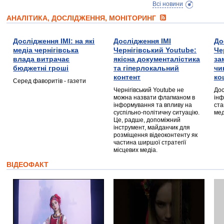
Всі новини
АНАЛІТИКА, ДОСЛІДЖЕННЯ, МОНІТОРИНГ
Дослідження ІМІ: на які
Дослідження ІМІ
До
медіа чернігівська
Чернігівський Youtube:
Че
влада витрачає
якісна документалістика
за
бюджетні гроші
та гіперлокальний
чи
контент
ко
Серед фаворитів - газети
Чернігівський Youtube не
Дос
можна назвати флагманом в
інф
інформування та впливу на
ста
суспільно-політичну ситуацію.
мед
Це, радше, допоміжний
інструмент, майданчик для
розміщення відеоконтенту як
частина ширшої стратегії
місцевих медіа.
ВІДЕОФАКТ