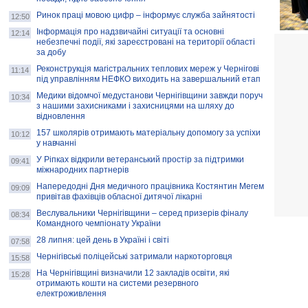
Ринок праці мовою цифр – інформує служба зайнятості
12:50
Інформація про надзвичайні ситуації та основні
12:14
небезпечні події, які зареєстровані на території області
за добу
Реконструкція магістральних теплових мереж у Чернігові
11:14
під управлінням НЕФКО виходить на завершальний етап
Медики відомчої медустанови Чернігівщини завжди поруч
10:34
з нашими захисниками і захисницями на шляху до
відновлення
157 школярів отримають матеріальну допомогу за успіхи
10:12
у навчанні
У Ріпках відкрили ветеранський простір за підтримки
09:41
міжнародних партнерів
Напередодні Дня медичного працівника Костянтин Мегем
09:09
привітав фахівців обласної дитячої лікарні
Веслувальники Чернігівщини – серед призерів фіналу
08:34
Командного чемпіонату України
28 липня: цей день в Україні і світі
07:58
Чернігівські поліцейські затримали наркоторговця
15:58
На Чернігівщині визначили 12 закладів освіти, які
15:28
отримають кошти на системи резервного
електроживлення