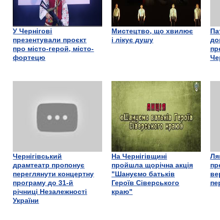
У Чернігові
Мистецтво, що хвилює
Па
презентували проєкт
і лікує душу
до
про місто-герой, місто-
пр
фортецю
Че
Чернігівський
На Чернігівщині
Ля
драмтеатр пропонує
пройшла щорічна акція
пр
переглянути концертну
"Шануємо батьків
ве
програму до 31-й
Героїв Сіверського
пе
річниці Незалежності
краю"
України