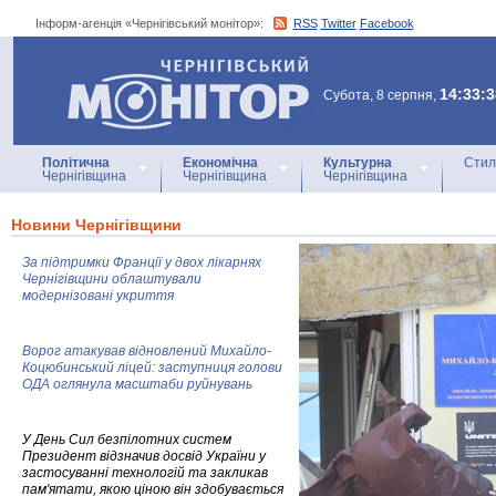
Інформ-агенція «Чернігівський монітор»:
RSS
Twitter
Facebook
Інформ-агенція
«Чернігівський монітор»
14:33:3
Субота, 8 серпня,
Політична
Економічна
Культурна
Стил
Чернігівщина
Чернігівщина
Чернігівщина
Новини Чернігівщини
За підтримки Франції у двох лікарнях
Чернігівщини облаштували
модернізовані укриття
Ворог атакував відновлений Михайло-
Коцюбинський ліцей: заступниця голови
ОДА оглянула масштаби руйнувань
У День Сил безпілотних систем
Президент відзначив досвід України у
застосуванні технологій та закликав
пам'ятати, якою ціною він здобувається