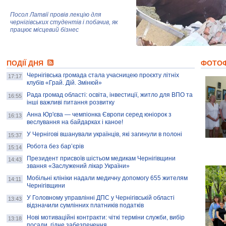
Посол Латвії провів лекцію для
чернігівських студентів і побачив, як
працює місцевий бізнес
Митці та жителі Чернігова створили
ПОДІЇ ДНЯ
колекцію про війну, емоції та тварин
ФОТО
Чернігівська громада стала учасницею проєкту літніх
17:17
клубів «Грай. Дій. Змінюй»
Рада громад області: освіта, інвестиції, житло для ВПО та
AB InBev Efes Україна підтримала
16:55
інші важливі питання розвитку
навчальний проєкт "Молодіжна бізнес-
школа", спрямований на розвиток
Анна Юр'єва — чемпіонка Європи серед юніорок з
16:13
підприємництва у Чернігівській області
веслування на байдарках і каное!
У Чернігові вшанували українців, які загинули в полоні
15:37
Золота тварина: видання Forbes
написало про чернігівця Патрона: хто і
Робота без бар’єрів
15:14
скільки на ньому заробляє? І куди
витрачають?
Президент присвоїв шістьом медикам Чернігівщини
14:43
звання «Заслужений лікар України»
Мобільні клініки надали медичну допомогу 655 жителям
14:11
Чернігівщини
У Головному управлінні ДПС у Чернігівській області
13:43
відзначили сумлінних платників податків
Нові мотиваційні контракти: чіткі терміни служби, вибір
13:18
посади, гідне забезпечення