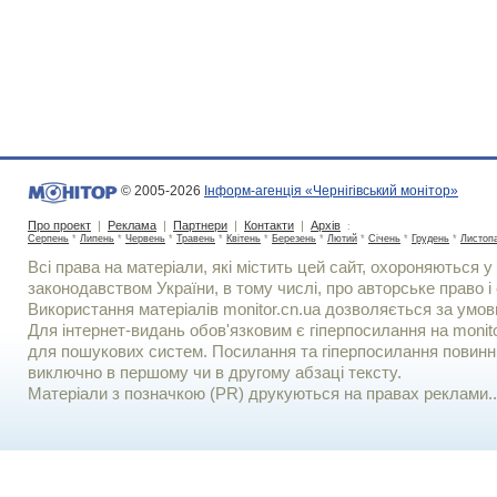
© 2005-2026
Інформ-агенція «Чернігівський монітор»
Про проект
|
Реклама
|
Партнери
|
Контакти
|
Архів
:
Серпень
*
Липень
*
Червень
*
Травень
*
Квітень
*
Березень
*
Лютий
*
Січень
*
Грудень
*
Листоп
Всі права на матеріали, які містить цей сайт, охороняються у 
законодавством України, в тому числі, про авторське право і 
Використання матерiалiв monitor.cn.ua дозволяється за умов
Для iнтернет-видань обов'язковим є гiперпосилання на monito
для пошукових систем. Посилання та гіперпосилання повинні
виключно в першому чи в другому абзаці тексту.
Матеріали з позначкою (PR) друкуються на правах реклами..